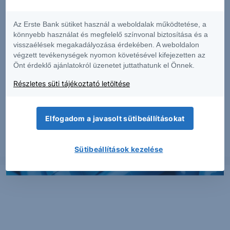
Az Erste Bank sütiket használ a weboldalak működtetése, a
könnyebb használat és megfelelő színvonal biztosítása és a
visszaélések megakadályozása érdekében. A weboldalon
végzett tevékenységek nyomon követésével kifejezetten az
Önt érdeklő ajánlatokról üzenetet juttathatunk el Önnek.
Részletes süti tájékoztató letöltése
PIACI HÍREK
Erős lett a MOL második negyedéve
Elfogadom a javasolt sütibeállításokat
2026. augusztus 7.
Sütibeállítások kezelése