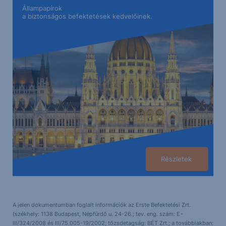
Állampapírok
a biztonságos befektetések kedvelőinek.
Részletek
A jelen dokumentumban foglalt információk az Erste Befektetési Zrt.
(székhely: 1138 Budapest, Népfürdő u. 24-26.; tev. eng. szám: E-
III/324/2008 és III/75.005-19/2002; tőzsdetagság: BÉT Zrt.; a továbbiakban: