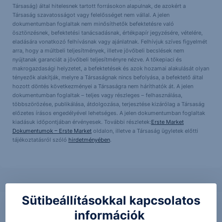
Társaság) által hitelesnek tartott forrásokon alapulnak, de azokért a
Társaság szavatosságot vagy felelősséget nem vállal. A jelen
dokumentumban foglaltak nem minősíthetők befektetésre való
ösztönzésnek, befektetési tanácsadásnak, értékpapír jegyzésére, vételére,
eladására vonatkozó felhívásnak vagy ajánlatnak. Felhívjuk szíves figyelmét
arra, hogy a múltbeli teljesítmények, illetve jövőbeli becslések nem
nyújtanak garanciát a jövőbeli teljesítményre nézve. A tőkepiaci és
makrogazdasági helyzetet, a befektetések és azok hozamai alakulását olyan
tényezők alakítják, melyre a Társaságnak nincs befolyása, a befektető által
hozott döntés következményei a Társaságra nem háríthatók át. A jelen
dokumentumban foglaltak – teljes vagy részleges – felhasználása,
többszörözése, publikálása, átdolgozása, terjesztése kizárólag a Társaság
előzetes írásos engedélyével lehetséges. A jelen dokumentumban foglaltak
kiadásuk időpontjában érvényesek. További részletek:
Erste Market
Dokumentumok – Erste Market
oldalon, illetve a Társaság ügyletek előtti
tájékoztatásról szóló
hirdetményében
.
Sütibeállításokkal kapcsolatos
információk