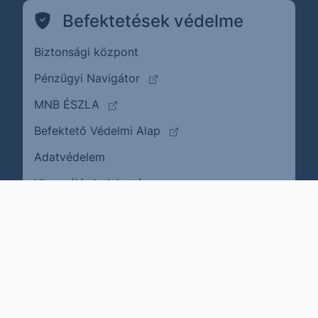
Befektetések védelme
Biztonsági központ
(külső oldalra ugrik)
Pénzügyi Navigátor
(külső oldalra ugrik)
MNB ÉSZLA
(külső oldalra ugrik)
Befektető Védelmi Alap
Adatvédelem
(külső oldalra ugrik)
Visszaélés bejelentése