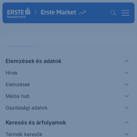
PIACI HÍREK
Elemzések és adatok
Visszaesett a Toyota nyeresége
Hírek
ERSTE TÍZÓRAI
Elemzések
|
2025. november 5. 09:23
Média hub
Gazdasági adatok
A japán autógyártó: 12,4 ezer milliárd jen
Keresés és árfolyamok
(körülbelül 81 milliárd dollár) árbevételt ért el az
idei harmadik negyedévben, ami 8%-os
Termék keresők