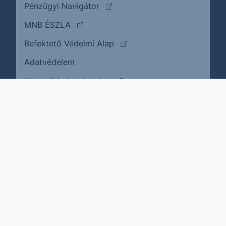
(külső oldalra ugrik)
Pénzügyi Navigátor
(külső oldalra ugrik)
MNB ÉSZLA
(külső oldalra ugrik)
Befektető Védelmi Alap
Adatvédelem
(külső oldalra ugrik)
Visszaélés bejelentése
Karrier