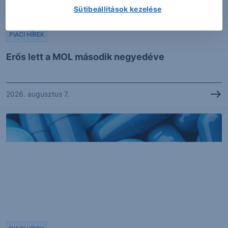
Sütibeállítások kezelése
PIACI HÍREK
Erős lett a MOL második negyedéve
2026. augusztus 7.