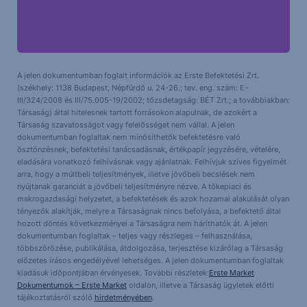
A jelen dokumentumban foglalt információk az Erste Befektetési Zrt.
(székhely: 1138 Budapest, Népfürdő u. 24-26.; tev. eng. szám: E-
III/324/2008 és III/75.005-19/2002; tőzsdetagság: BÉT Zrt.; a továbbiakban:
Társaság) által hitelesnek tartott forrásokon alapulnak, de azokért a
Társaság szavatosságot vagy felelősséget nem vállal. A jelen
dokumentumban foglaltak nem minősíthetők befektetésre való
ösztönzésnek, befektetési tanácsadásnak, értékpapír jegyzésére, vételére,
eladására vonatkozó felhívásnak vagy ajánlatnak. Felhívjuk szíves figyelmét
arra, hogy a múltbeli teljesítmények, illetve jövőbeli becslések nem
nyújtanak garanciát a jövőbeli teljesítményre nézve. A tőkepiaci és
makrogazdasági helyzetet, a befektetések és azok hozamai alakulását olyan
tényezők alakítják, melyre a Társaságnak nincs befolyása, a befektető által
hozott döntés következményei a Társaságra nem háríthatók át. A jelen
dokumentumban foglaltak – teljes vagy részleges – felhasználása,
többszörözése, publikálása, átdolgozása, terjesztése kizárólag a Társaság
előzetes írásos engedélyével lehetséges. A jelen dokumentumban foglaltak
kiadásuk időpontjában érvényesek. További részletek:
Erste Market
Dokumentumok – Erste Market
oldalon, illetve a Társaság ügyletek előtti
tájékoztatásról szóló
hirdetményében
.