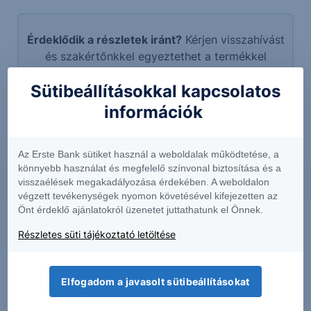
Érdeklődik a részletek iránt?
Kérjen visszahívást
és szakértőnkkel egyeztethet a termékkel
kapcsolatban.
Sütibeállításokkal kapcsolatos
További információk kérése
információk
Az Erste Bank sütiket használ a weboldalak működtetése, a
könnyebb használat és megfelelő színvonal biztosítása és a
visszaélések megakadályozása érdekében. A weboldalon
végzett tevékenységek nyomon követésével kifejezetten az
Önt érdeklő ajánlatokról üzenetet juttathatunk el Önnek.
Részletes süti tájékoztató letöltése
Elfogadom a javasolt sütibeállításokat