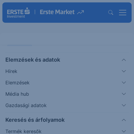
PIACI HÍREK
Elemzések és adatok
A növekedés lassulására utalnak
Hírek
a kínai BMI adatok
Elemzések
ERSTE REGGELI
Média hub
|
2025. november 5. 09:21
Gazdasági adatok
Keresés és árfolyamok
Kínában a RatingDog szolgáltatóipari beszerzési
menedzser indexe októberben 52,9-ről 52,6-ra
Termék keresők