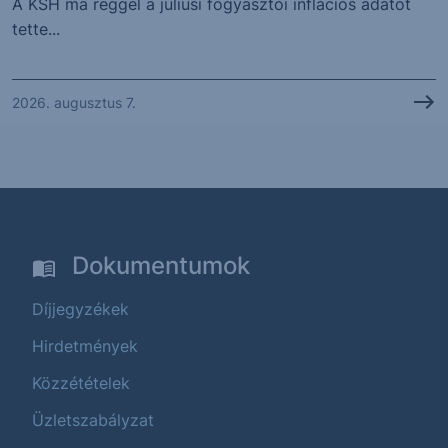
A KSH ma reggel a júliusi fogyasztói inflációs adatot
tette...
2026. augusztus 7.
Dokumentumok
Díjjegyzékek
Hirdetmények
Közzétételek
Üzletszabályzat