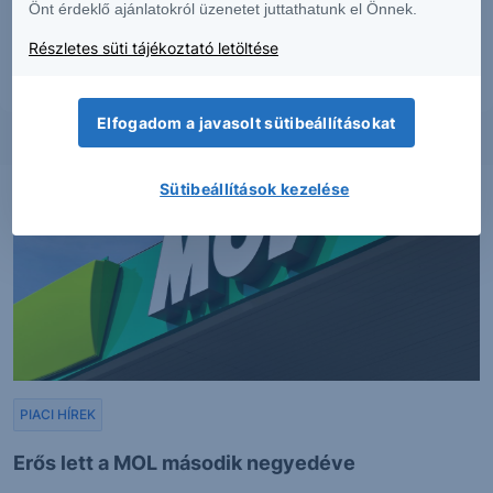
Önt érdeklő ajánlatokról üzenetet juttathatunk el Önnek.
kiadásuk időpontjában érvényesek. További részletek:
Erste Market
Dokumentumok – Erste Market
oldalon, illetve a Társaság ügyletek előtti
Részletes süti tájékoztató letöltése
tájékoztatásról szóló
hirdetményében
.
Elfogadom a javasolt sütibeállításokat
Sütibeállítások kezelése
PIACI HÍREK
Erős lett a MOL második negyedéve