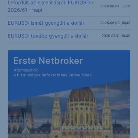
Lefordult az ellenállásról: EUR/USD -
2026.08.04. 08:31
2026/61 - napi
EURUSD: ismét gyengült a dollár
2026.08.03. 10:43
EURUSD: tovább gyengült a dollár
2026.07.31. 10:49
Erste Netbroker
Állampapírok
a biztonságos befektetések kedvelőinek.