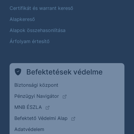
Certifikát és warrant kereső
Alapkereső
Alapok összehasonlítása
Árfolyam értesítő
Befektetések védelme
Biztonsági központ
(külső oldalra ugrik)
Pénzügyi Navigátor
(külső oldalra ugrik)
MNB ÉSZLA
(külső oldalra ugrik)
Befektető Védelmi Alap
Adatvédelem