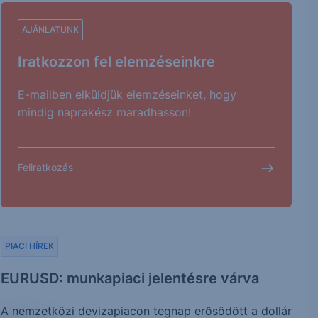
AJÁNLATUNK
Iratkozzon fel elemzéseinkre
E-mailben elküldjük elemzéseinket, hogy
mindig naprakész maradhasson!
Feliratkozás
PIACI HÍREK
EURUSD: munkapiaci jelentésre várva
A nemzetközi devizapiacon tegnap erősödött a dollár