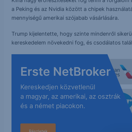
Kína nagy erőfeszítéseket fog tenni a forgalom 
a Peking és az Nvidia között a chipek használatá
mennyiségű amerikai szójabab vásárlására.
Trump kijelentette, hogy szinte mindenről sikerü
kereskedelem növekedni fog, és csodálatos tal
Erste NetBroker
Kereskedjen közvetlenül
a magyar, az amerikai, az osztrák
és a német piacokon.
Részletek