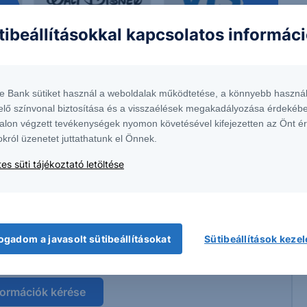
tibeállításokkal kapcsolatos informác
 1138 Budapest, Népfürdő u. 24-26.; tev. eng. szám: E-III/324/2008 és III/75.005-
artott forrásokon alapulnak, de azokért a Társaság szavatosságot vagy
te Bank sütiket használ a weboldalak működtetése, a könnyebb használ
fektetésre való ösztönzésnek, befektetési tanácsadásnak, értékpapír jegyzésére,
elő színvonal biztosítása és a visszaélések megakadályozása érdekébe
yelmét arra, hogy a múltbeli teljesítmények, illetve jövőbeli becslések nem
alon végzett tevékenységek nyomon követésével kifejezetten az Önt é
asági helyzetet, a befektetések és azok hozamai alakulását olyan tényezők
ntés következményei a Társaságra nem háríthatók át. A jelen dokumentumban
okról üzenetet juttathatunk el Önnek.
 átdolgozása, terjesztése kizárólag a Társaság előzetes írásos engedélyével
k. További részletek:
Erste Market Dokumentumok – Erste Market
oldalon, illetve a
es süti tájékoztató letöltése
ívást és szakértőnkkel egyeztethet a termékkel
ogadom a javasolt sütibeállításokat
Sütibeállítások keze
olatban.
formációk kérése