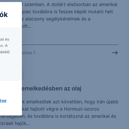
az euróval szemben. A dollárt elsősorban az amerikai
munkaerőpiac továbbra is feszes képét mutató heti
iók
adatok (az alacsony segélykérelmek és a
visszafogott...
at és
n. A
rdeklő
2026. augusztus 7.
PIACI HÍREK
Megint emelkedésben az olaj
lése
Az olajárak emelkedtek azt követően, hogy Irán újabb
támadásokat hajtott végre a Hormuzi-szoros
térségében, és továbbra is korlátozná az amerikai és
izraeli hajók...