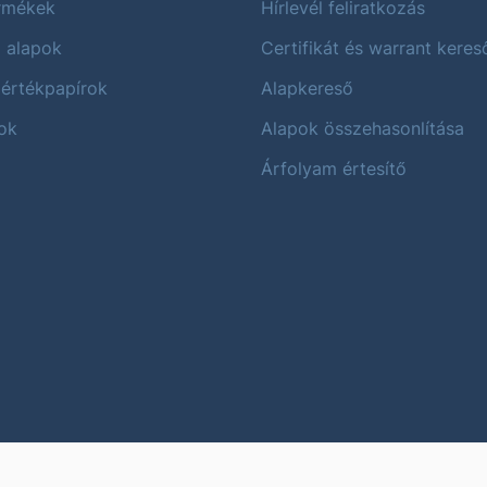
ermékek
Hírlevél feliratkozás
i alapok
Certifikát és warrant keres
 értékpapírok
Alapkereső
ok
Alapok összehasonlítása
Árfolyam értesítő