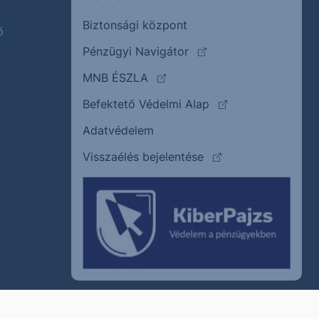
Biztonsági központ
ő
(külső oldalra ugrik)
Pénzügyi Navigátor
(külső oldalra ugrik)
MNB ÉSZLA
(külső oldalra ugrik
Befektető Védelmi Alap
Adatvédelem
(külső oldalra ugrik)
Visszaélés bejelentése