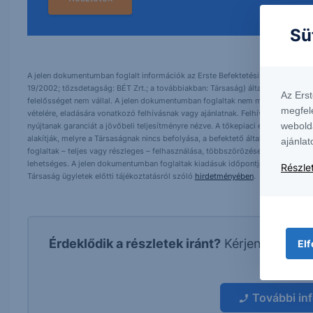
Sü
A jelen dokumentumban foglalt információk az Erste Befektetési Zrt. (székhely:
19/2002; tőzsdetagság: BÉT Zrt.; a továbbiakban: Társaság) által hitelesnek t
Az Ers
felelősséget nem vállal. A jelen dokumentumban foglaltak nem minősíthetők be
megfel
vételére, eladására vonatkozó felhívásnak vagy ajánlatnak. Felhívjuk szíves fig
webold
nyújtanak garanciát a jövőbeli teljesítményre nézve. A tőkepiaci és makrogazd
alakítják, melyre a Társaságnak nincs befolyása, a befektető által hozott dö
ajánlat
foglaltak – teljes vagy részleges – felhasználása, többszörözése, publikálása,
lehetséges. A jelen dokumentumban foglaltak kiadásuk időpontjában érvényese
Részlet
Társaság ügyletek előtti tájékoztatásról szóló
hirdetményében
.
Érdeklődik a részletek iránt?
Kérjen visszah
Elf
kapcs
További in