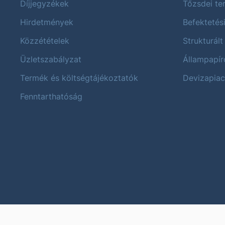
Díjjegyzékek
Tőzsdei t
Hirdetmények
Befektetés
Közzétételek
Strukturált
Üzletszabályzat
Állampapír
Termék és költségtájékoztatók
Devizapiac
Fenntarthatóság