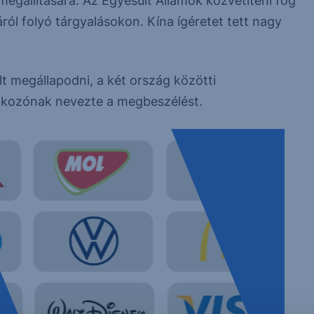
megállítására. Az Egyesült Államok közvetíteni fog
ról folyó tárgyalásokon. Kína ígéretet tett nagy
lt megállapodni, a két ország közötti
álkozónak nevezte a megbeszélést.