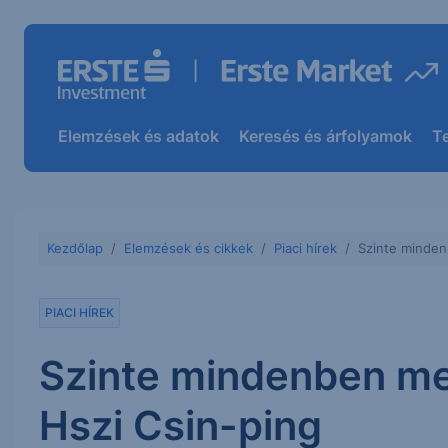
Elemzések és adatok
Keresés és árfolyamok
T
Kezdőlap
Elemzések és cikkek
Piaci hírek
Szinte minden
PIACI HÍREK
Szinte mindenben m
Hszi Csin-ping