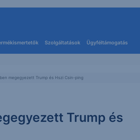
ermékismertetők
Szolgáltatások
Ügyféltámogatás
ben megegyezett Trump és Hszi Csin-ping
egegyezett Trump és