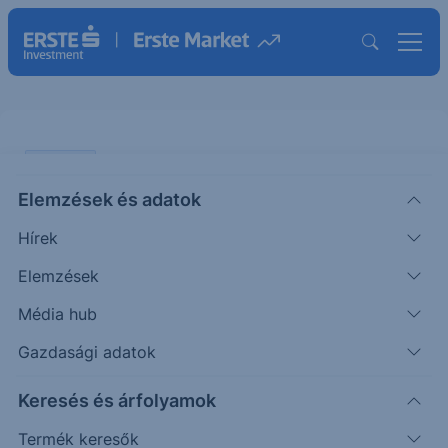
PODCAST
Elemzések és adatok
Pörög az amerikai gyorsjelentési
Hírek
szezon – jó állapotban az amerikai
gazdaság
Elemzések
Média hub
PODCAST
Gazdasági adatok
|
2025. október 15. 16:38
Keresés és árfolyamok
Termék keresők
Elindult a harmadik negyedéves gyorsjelentési