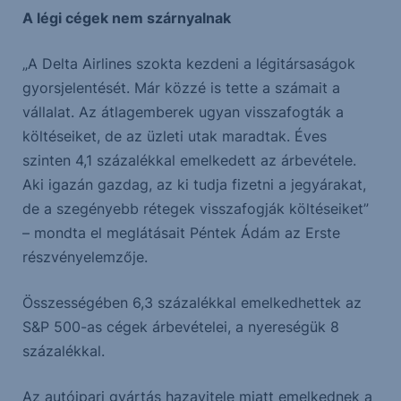
A légi cégek nem szárnyalnak
„A Delta Airlines szokta kezdeni a légitársaságok
gyorsjelentését. Már közzé is tette a számait a
vállalat. Az átlagemberek ugyan visszafogták a
költéseiket, de az üzleti utak maradtak. Éves
szinten 4,1 százalékkal emelkedett az árbevétele.
Aki igazán gazdag, az ki tudja fizetni a jegyárakat,
de a szegényebb rétegek visszafogják költéseiket”
– mondta el meglátásait Péntek Ádám az Erste
részvényelemzője.
Összességében 6,3 százalékkal emelkedhettek az
S&P 500-as cégek árbevételei, a nyereségük 8
százalékkal.
Az autóipari gyártás hazavitele miatt emelkednek a