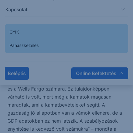
eredményeket közölt: adózott nyeresége 5,6
Kapcsolat
milliárd dollárra nőtt az egy évvel korábbi 5,1
milliárdról.
A részvényarányos nyeresége 1 dollár
70 cent lett. A bank bevétele 21,4 milliárd dollárra
GYIK
emelkedett, miközben a hitelezési veszteségekre
képzett céltartalék 681 millió dollárra csökkent. A
Panaszkezelés
tőkearányos jövedelmezőség 15,2 százalékra javult,
a pénzintézet pedig több mint 6 milliárd dollár
értékben vásárolt vissza saját részvényeket.
Belépés
Online Befektetés
„Jól sikerült a Goldman Sachs, a JP Morgan, a Citi
és a Wells Fargo számára. Ez tulajdonképpen
várható is volt, mert még a kamatok magasan
maradtak, ami a kamatbevételeket segíti. A
gazdaság jó állapotban van a vámok ellenére, de a
GDP adatokban ez nem látszik. A szabályozások
enyhítése is kedvező volt számukra” – mondta a