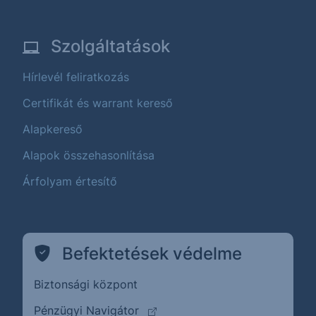
Szolgáltatások
Hírlevél feliratkozás
Certifikát és warrant kereső
Alapkereső
Alapok összehasonlítása
Árfolyam értesítő
Befektetések védelme
Biztonsági központ
(külső oldalra ugrik)
Pénzügyi Navigátor