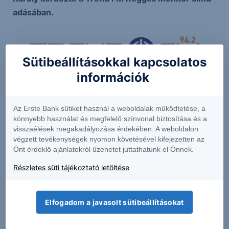
adásában.
Sütibeállításokkal kapcsolatos
információk
Az erstemarket.hu a Reggeli Monitor, a Trend FM
Az Erste Bank sütiket használ a weboldalak működtetése, a
reggeli hírműsorának kiemelt szakmai támogatója.
könnyebb használat és megfelelő színvonal biztosítása és a
visszaélések megakadályozása érdekében. A weboldalon
végzett tevékenységek nyomon követésével kifejezetten az
Szakértőink rendszeresen tájékoztatják a
Önt érdeklő ajánlatokról üzenetet juttathatunk el Önnek.
hallgatókat a legfontosabb gazdasági és piaci
Részletes süti tájékoztató letöltése
eseményekről és információkról, a folyamatok
hátteréről, hogy megalapozottabb befektetési
döntéseket hozhassanak.
Elfogadom a javasolt sütibeállításokat