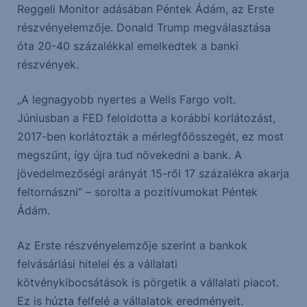
Reggeli Monitor adásában Péntek Ádám, az Erste
részvényelemzője. Donald Trump megválasztása
óta 20-40 százalékkal emelkedtek a banki
részvények.
„A legnagyobb nyertes a Wells Fargo volt.
Júniusban a FED feloldotta a korábbi korlátozást,
2017-ben korlátozták a mérlegfőösszegét, ez most
megszűnt, így újra tud növekedni a bank. A
jövedelmezőségi arányát 15-ről 17 százalékra akarja
feltornászni” – sorolta a pozitívumokat Péntek
Ádám.
Az Erste részvényelemzője szerint a bankok
felvásárlási hitelei és a vállalati
kötvénykibocsátások is pörgetik a vállalati piacot.
Ez is húzta felfelé a vállalatok eredményeit.