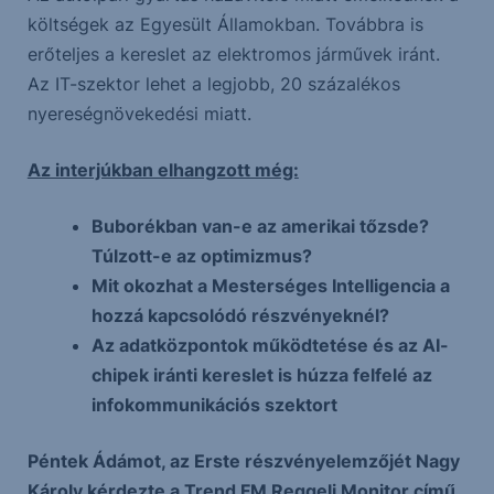
költségek az Egyesült Államokban. Továbbra is
erőteljes a kereslet az elektromos járművek iránt.
Az IT-szektor lehet a legjobb, 20 százalékos
nyereségnövekedési miatt.
Az interjúkban elhangzott még:
Buborékban van-e az amerikai tőzsde?
Túlzott-e az optimizmus?
Mit okozhat a Mesterséges Intelligencia a
hozzá kapcsolódó részvényeknél?
Az adatközpontok működtetése és az AI-
chipek iránti kereslet is húzza felfelé az
infokommunikációs szektort
Péntek Ádámot, az Erste részvényelemzőjét Nagy
Károly kérdezte a Trend FM Reggeli Monitor című