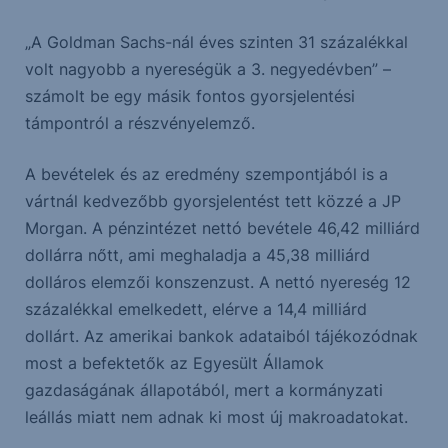
„A Goldman Sachs-nál éves szinten 31 százalékkal
volt nagyobb a nyereségük a 3. negyedévben” –
számolt be egy másik fontos gyorsjelentési
támpontról a részvényelemző.
A bevételek és az eredmény szempontjából is a
vártnál kedvezőbb gyorsjelentést tett közzé a JP
Morgan. A pénzintézet nettó bevétele 46,42 milliárd
dollárra nőtt, ami meghaladja a 45,38 milliárd
dolláros elemzői konszenzust. A nettó nyereség 12
százalékkal emelkedett, elérve a 14,4 milliárd
dollárt. Az amerikai bankok adataiból tájékozódnak
most a befektetők az Egyesült Államok
gazdaságának állapotából, mert a kormányzati
leállás miatt nem adnak ki most új makroadatokat.