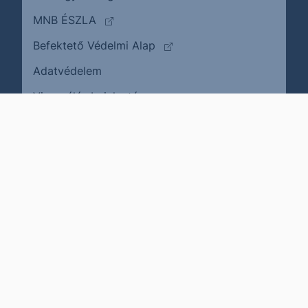
(külső oldalra ugrik)
MNB ÉSZLA
(külső oldalra ugrik)
Befektető Védelmi Alap
Adatvédelem
(külső oldalra ugrik)
Visszaélés bejelentése
Karrier
Impresszum