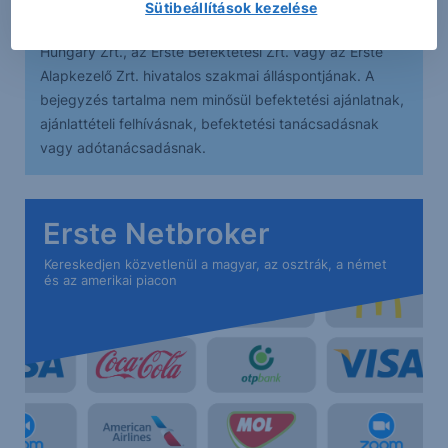
A podcastban foglaltak kizárólag az előadó személyes
Sütibeállítások kezelése
véleményét tükrözik és nem tekinthetőek az Erste Bank
Hungary Zrt., az Erste Befektetési Zrt. vagy az Erste
Alapkezelő Zrt. hivatalos szakmai álláspontjának. A
bejegyzés tartalma nem minősül befektetési ajánlatnak,
ajánlattételi felhívásnak, befektetési tanácsadásnak
vagy adótanácsadásnak.
Erste Netbroker
Kereskedjen közvetlenül a magyar, az osztrák, a német
és az amerikai piacon