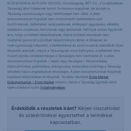
III/324/2008 és III/75.005-19/2002; tőzsdetagság: BÉT Zrt.; a továbbiakban:
Társaság) által hitelesnek tartott forrásokon alapulnak, de azokért a
Társaság szavatosságot vagy felelősséget nem vállal. A jelen
dokumentumban foglaltak nem minősíthetők befektetésre való
ösztönzésnek, befektetési tanácsadásnak, értékpapír jegyzésére, vételére,
eladására vonatkozó felhívásnak vagy ajánlatnak. Felhívjuk szíves figyelmét
arra, hogy a múltbeli teljesítmények, illetve jövőbeli becslések nem
nyújtanak garanciát a jövőbeli teljesítményre nézve. A tőkepiaci és
makrogazdasági helyzetet, a befektetések és azok hozamai alakulását olyan
tényezők alakítják, melyre a Társaságnak nincs befolyása, a befektető által
hozott döntés következményei a Társaságra nem háríthatók át. A jelen
dokumentumban foglaltak – teljes vagy részleges – felhasználása,
többszörözése, publikálása, átdolgozása, terjesztése kizárólag a Társaság
előzetes írásos engedélyével lehetséges. A jelen dokumentumban foglaltak
kiadásuk időpontjában érvényesek. További részletek:
Erste Market
Dokumentumok – Erste Market
oldalon, illetve a Társaság ügyletek előtti
tájékoztatásról szóló
hirdetményében
.
Érdeklődik a részletek iránt?
Kérjen visszahívást
és szakértőnkkel egyeztethet a termékkel
kapcsolatban.