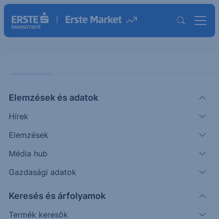
PIACI HÍREK
Elemzések és adatok
Ismét elmérgesedhet az USA és
Hírek
Kína kereskedelmi háborúja
Elemzések
ERSTE REGGELI
Média hub
|
2025. október 13. 09:46
Gazdasági adatok
Keresés és árfolyamok
Miután múlt hét csütörtökön Kína bejelentette,
hogy szigorítja a ritkaföldfémek exportját, Donald
Termék keresők