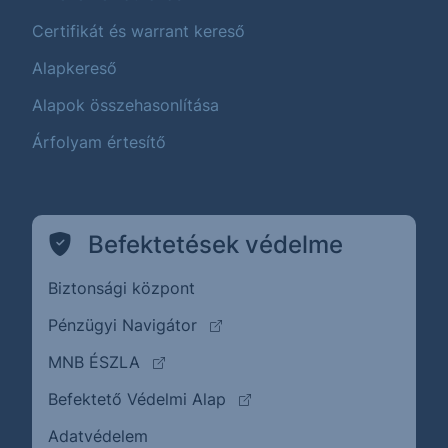
Certifikát és warrant kereső
Alapkereső
Alapok összehasonlítása
Árfolyam értesítő
Befektetések védelme
Biztonsági központ
(külső oldalra ugrik)
Pénzügyi Navigátor
(külső oldalra ugrik)
MNB ÉSZLA
(külső oldalra ugrik)
Befektető Védelmi Alap
Adatvédelem