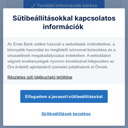
További információk kérése
Sütibeállításokkal kapcsolatos
információk
Az Erste Bank sütiket használ a weboldalak működtetése, a
könnyebb használat és megfelelő színvonal biztosítása és a
visszaélések megakadályozása érdekében. A weboldalon
végzett tevékenységek nyomon követésével kifejezetten az
Önt érdeklő ajánlatokról üzenetet juttathatunk el Önnek.
Részletes süti tájékoztató letöltése
Elfogadom a javasolt sütibeállításokat
PIACI HÍREK
Sütibeállítások kezelése
Erős lett a MOL második negyedéve