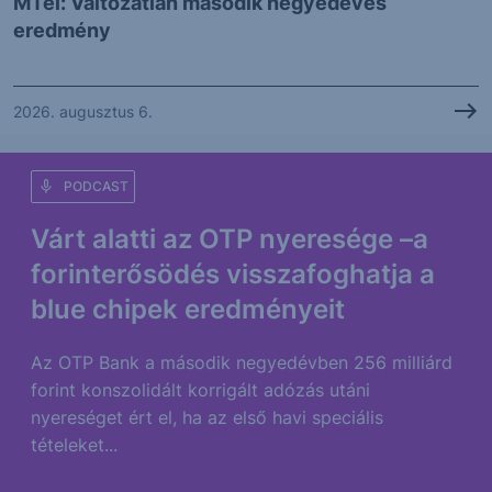
MTel: Változatlan második negyedéves
eredmény
2026. augusztus 6.
PODCAST
Várt alatti az OTP nyeresége –a
forinterősödés visszafoghatja a
blue chipek eredményeit
Az OTP Bank a második negyedévben 256 milliárd
forint konszolidált korrigált adózás utáni
nyereséget ért el, ha az első havi speciális
tételeket...