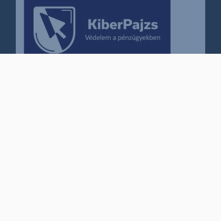
Karrier
Impresszum
Cookie policy
Jogi nyilatkozat
Kapcsolat
© 2011–2026
Erste Befektetési Zrt.