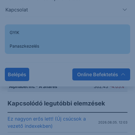
Kapcsolat
380
370
GYIK
Panaszkezelés
360
350
Belépés
Online Befektetés
14:00
16:00
18:00
20:00
Alphabet Inc - A Shares
362.43
-4.03%
Kapcsolódó legutóbbi elemzések
Ez nagyon erős lett! (Új csúcsok a
2026.08.05. 12:03
vezető indexekben)