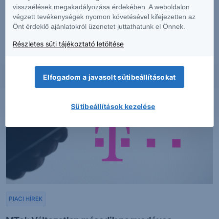
többszörözése, publikálása, átdolgozása, terjesztése kizárólag a Társaság
visszaélések megakadályozása érdekében. A weboldalon
előzetes írásos engedélyével lehetséges. A jelen dokumentumban foglaltak
végzett tevékenységek nyomon követésével kifejezetten az
kiadásuk időpontjában érvényesek. További részletek:
Erste Market
Önt érdeklő ajánlatokról üzenetet juttathatunk el Önnek.
Dokumentumok – Erste Market
oldalon, illetve a Társaság ügyletek előtti
tájékoztatásról szóló
hirdetményében
.
Részletes süti tájékoztató letöltése
Elfogadom a javasolt sütibeállításokat
Sütibeállítások kezelése
PIACI HÍREK