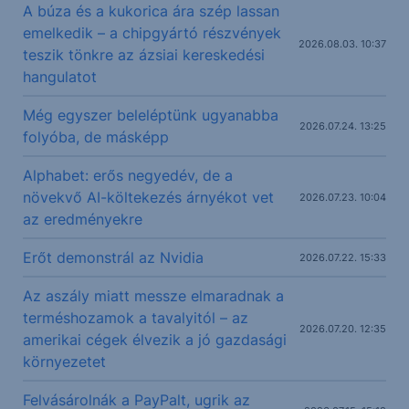
A búza és a kukorica ára szép lassan
emelkedik – a chipgyártó részvények
2026.08.03. 10:37
teszik tönkre az ázsiai kereskedési
hangulatot
Még egyszer beleléptünk ugyanabba
2026.07.24. 13:25
folyóba, de másképp
Alphabet: erős negyedév, de a
növekvő AI-költekezés árnyékot vet
2026.07.23. 10:04
az eredményekre
Erőt demonstrál az Nvidia
2026.07.22. 15:33
Az aszály miatt messze elmaradnak a
terméshozamok a tavalyitól – az
2026.07.20. 12:35
amerikai cégek élvezik a jó gazdasági
környezetet
Felvásárolnák a PayPalt, ugrik az