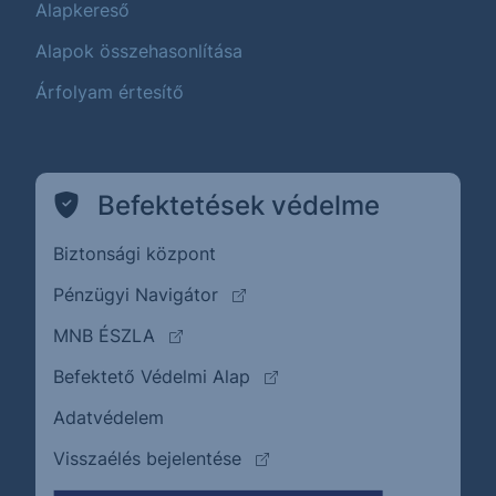
Alapkereső
Alapok összehasonlítása
Árfolyam értesítő
Befektetések védelme
Biztonsági központ
(külső oldalra ugrik)
Pénzügyi Navigátor
(külső oldalra ugrik)
MNB ÉSZLA
(külső oldalra ugrik)
Befektető Védelmi Alap
Adatvédelem
(külső oldalra ugrik)
Visszaélés bejelentése