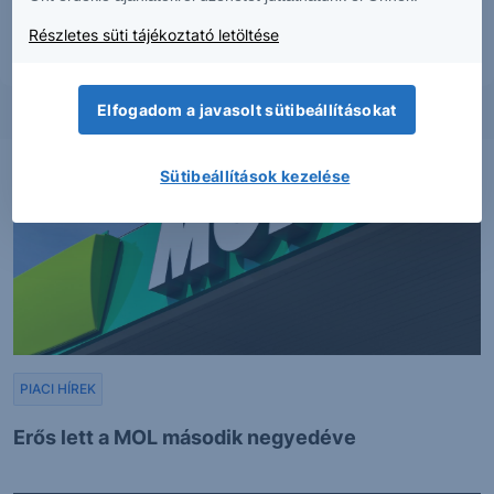
Dokumentumok – Erste Market
oldalon, illetve a Társaság ügyletek előtti
tájékoztatásról szóló
hirdetményében
.
Részletes süti tájékoztató letöltése
Elfogadom a javasolt sütibeállításokat
Sütibeállítások kezelése
PIACI HÍREK
Erős lett a MOL második negyedéve