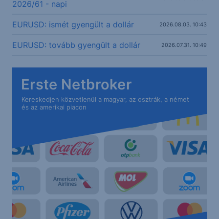
2026/61 - napi
EURUSD: ismét gyengült a dollár
2026.08.03. 10:43
EURUSD: tovább gyengült a dollár
2026.07.31. 10:49
Erste Netbroker
Kereskedjen közvetlenül a magyar, az osztrák, a német
és az amerikai piacon