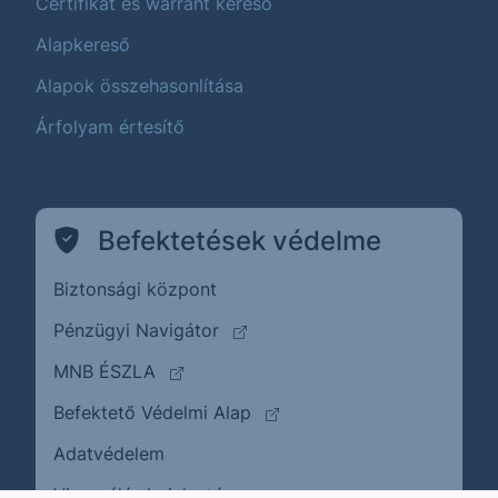
Certifikát és warrant kereső
Alapkereső
Alapok összehasonlítása
Árfolyam értesítő
Befektetések védelme
Biztonsági központ
(külső oldalra ugrik)
Pénzügyi Navigátor
(külső oldalra ugrik)
MNB ÉSZLA
(külső oldalra ugrik)
Befektető Védelmi Alap
Adatvédelem
(külső oldalra ugrik)
Visszaélés bejelentése