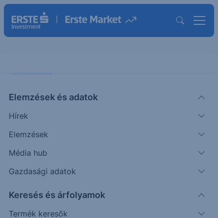
PIACI HÍREK
Elemzések és adatok
EURUSD: a francia
Hírek
kormányválság gyengíti az eurót
Elemzések
ERSTE TÍZÓRAI
Média hub
|
2025. október 7. 10:37
Gazdasági adatok
Keresés és árfolyamok
A nemzetközi devizapiacon az újabb francia
kormányválság gyengítette tegnap az eurót.
Termék keresők