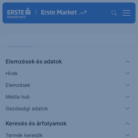
PIACI HÍREK
Elemzések és adatok
Az arany ára már közelít a 4.000
Hírek
dollárhoz, az amerikai kormány
kifizetései továbbra is késnek
Elemzések
Média hub
ERSTE TÍZÓRAI
Gazdasági adatok
|
2025. október 6. 11:31
Keresés és árfolyamok
Termék keresők
Az arany ára tovább emelkedett a piacokon,