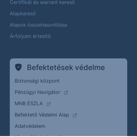
Certifikát és warrant kereső
Alapkereső
Alapok összehasonlítása
Árfolyam értesítő
Befektetések védelme
Biztonsági központ
(külső oldalra ugrik)
Pénzügyi Navigátor
(külső oldalra ugrik)
MNB ÉSZLA
(külső oldalra ugrik)
Befektető Védelmi Alap
Adatvédelem