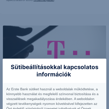
tájékoztatásról szóló
hirdetményében
.
Sütibeállításokkal kapcsolatos
információk
PIACI HÍREK
Az Erste Bank sütiket használ a weboldalak működtetése, a
MTel: Változatlan második negyedéves
könnyebb használat és megfelelő színvonal biztosítása és a
eredmény
visszaélések megakadályozása érdekében. A weboldalon
végzett tevékenységek nyomon követésével kifejezetten az
Önt érdeklő ajánlatokról üzenetet juttathatunk el Önnek.