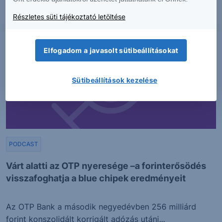
2026. augusztus 6.
Részletes süti tájékoztató letöltése
Elfogadom a javasolt sütibeállításokat
Sütibeállítások kezelése
PODCAST
Várt alatti az OTP nyeresége –a forinterősödés
visszafoghatja a blue chipek eredményeit
Az OTP Bank a második negyedévben 256 milliárd
forint konszolidált korrigált adózás utáni...