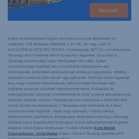
Részletek
A jelen dokumentumban foglalt információk az Erste Befektetési Zrt.
(székhely: 1138 Budapest, Népfürdő u. 24-26.; tev. eng. szám: E-
III/324/2008 és III/75.005-19/2002; tőzsdetagság: BÉT Zrt.; a továbbiakban:
Társaság) által hitelesnek tartott forrásokon alapulnak, de azokért a
Társaság szavatosságot vagy felelősséget nem vállal. A jelen
dokumentumban foglaltak nem minősíthetők befektetésre való
ösztönzésnek, befektetési tanácsadásnak, értékpapír jegyzésére, vételére,
eladására vonatkozó felhívásnak vagy ajánlatnak. Felhívjuk szíves figyelmét
arra, hogy a múltbeli teljesítmények, illetve jövőbeli becslések nem
nyújtanak garanciát a jövőbeli teljesítményre nézve. A tőkepiaci és
makrogazdasági helyzetet, a befektetések és azok hozamai alakulását olyan
tényezők alakítják, melyre a Társaságnak nincs befolyása, a befektető által
hozott döntés következményei a Társaságra nem háríthatók át. A jelen
dokumentumban foglaltak – teljes vagy részleges – felhasználása,
többszörözése, publikálása, átdolgozása, terjesztése kizárólag a Társaság
előzetes írásos engedélyével lehetséges. A jelen dokumentumban foglaltak
kiadásuk időpontjában érvényesek. További részletek:
Erste Market
Dokumentumok – Erste Market
oldalon, illetve a Társaság ügyletek előtti