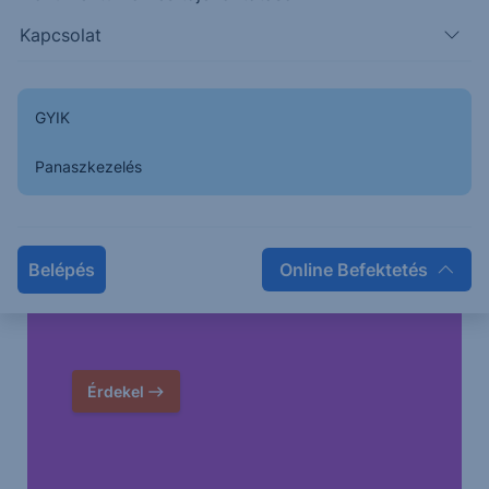
Kapcsolat
GYIK
Panaszkezelés
Higgy magadban és indíts Erste Future
Belépés
Online Befektetés
befektetést!
Érdekel