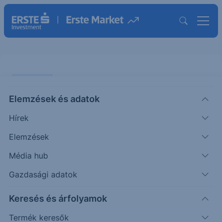
PIACI HÍREK
Elemzések és adatok
Nincs mindenben egyetértés
Hírek
Tajvan és az USA között
Elemzések
ERSTE REGGELI
Média hub
|
2025. október 2. 09:37
Gazdasági adatok
Keresés és árfolyamok
Tajvan elutasította az Egyesült Államok azon
kérését, hogy a félvezetőszükségletének felét
Termék keresők