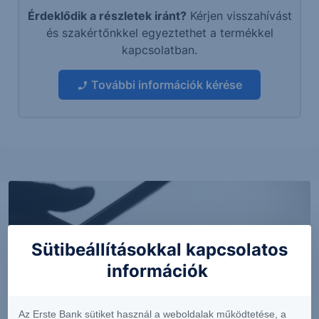
Érdeklődik a részletek iránt?
Kérjen visszahívást
és szakértőnkkel egyeztethet a termékkel
kapcsolatban.
További információk kérése
Sütibeállításokkal kapcsolatos
információk
Az Erste Bank sütiket használ a weboldalak működtetése, a