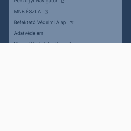
(külső oldalra ugrik)
Pénzügyi Navigátor
(külső oldalra ugrik)
MNB ÉSZLA
(külső oldalra ugrik)
Befektető Védelmi Alap
Adatvédelem
(külső oldalra ugrik)
Visszaélés bejelentése
Karrier