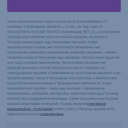
A jelen dokumentumban foglalt információk az Erste Befektetési Zrt.
(székhely: 1138 Budapest, Népfürdő u. 24-26.; tev. eng. szám: E-
III/324/2008 és III/75.005-19/2002; tőzsdetagság: BÉT Zrt.; a továbbiakban:
Társaság) által hitelesnek tartott forrásokon alapulnak, de azokért a
Társaság szavatosságot vagy felelősséget nem vállal. A jelen
dokumentumban foglaltak nem minősíthetők befektetésre való
ösztönzésnek, befektetési tanácsadásnak, értékpapír jegyzésére, vételére,
eladására vonatkozó felhívásnak vagy ajánlatnak. Felhívjuk szíves figyelmét
arra, hogy a múltbeli teljesítmények, illetve jövőbeli becslések nem
nyújtanak garanciát a jövőbeli teljesítményre nézve. A tőkepiaci és
makrogazdasági helyzetet, a befektetések és azok hozamai alakulását olyan
tényezők alakítják, melyre a Társaságnak nincs befolyása, a befektető által
hozott döntés következményei a Társaságra nem háríthatók át. A jelen
dokumentumban foglaltak – teljes vagy részleges – felhasználása,
többszörözése, publikálása, átdolgozása, terjesztése kizárólag a Társaság
előzetes írásos engedélyével lehetséges. A jelen dokumentumban foglaltak
kiadásuk időpontjában érvényesek. További részletek:
Erste Market
Dokumentumok – Erste Market
oldalon, illetve a Társaság ügyletek előtti
tájékoztatásról szóló
hirdetményében
.