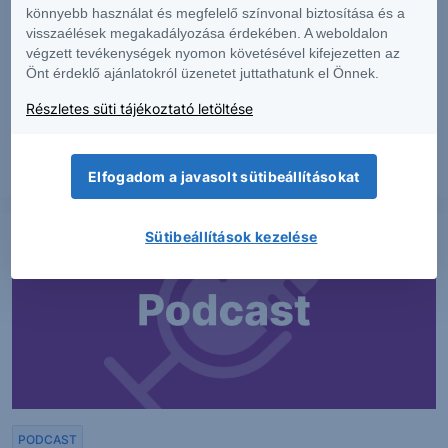
könnyebb használat és megfelelő színvonal biztosítása és a
visszaélések megakadályozása érdekében. A weboldalon
PIACI HÍREK
végzett tevékenységek nyomon követésével kifejezetten az
Önt érdeklő ajánlatokról üzenetet juttathatunk el Önnek.
MTel: Változatlan második negyedéves
eredmény
Részletes süti tájékoztató letöltése
2026. augusztus 6.
Elfogadom a javasolt sütibeállításokat
Sütibeállítások kezelése
PODCAST