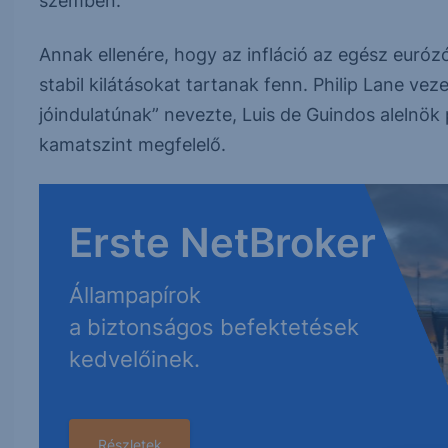
szemben.
Annak ellenére, hogy az infláció az egész euróz
stabil kilátásokat tartanak fenn. Philip Lane v
jóindulatúnak” nevezte, Luis de Guindos alelnök
kamatszint megfelelő.
Erste NetBroker
Állampapírok
a biztonságos befektetések
kedvelőinek.
Részletek