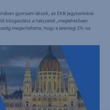
ónában gyorsulni látszik, az EKB jegybankárai
ezető közgazdász a helyzetet „meglehetősen
 pedig megerősítette, hogy a jelenlegi 2%-os