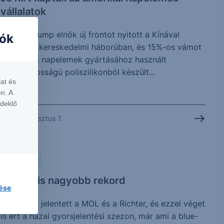
vállalatok
Donald Trump elnök új frontot nyitott a Kínával
iók
folytatott kereskedelmi háborúban, és 15%-os vámot
vetett ki a napelemek gyártásához használt
kulcsfontosságú poliszilikonból készült...
at és
n. A
rdeklő
2026. augusztus 7.
PIACI HÍREK
Vártnál is nagyobb rekord
lése
Ma reggel jelentett a MOL és a Richter, és ezzel véget
is ért a hazai gyorsjelentési szezon, már ami a blue-