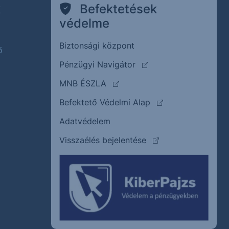
k
Befektetések
védelme
Biztonsági központ
ő
(külső oldalra ugrik)
Pénzügyi Navigátor
(külső oldalra ugrik)
MNB ÉSZLA
(külső oldalra ugrik
Befektető Védelmi Alap
Adatvédelem
(külső oldalra ugrik)
Visszaélés bejelentése