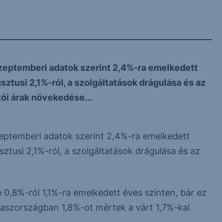
szeptemberi adatok szerint 2,4%-ra emelkedett
ztusi 2,1%-ról, a szolgáltatások drágulása és az
ói árak növekedése...
zeptemberi adatok szerint 2,4%-ra emelkedett
tusi 2,1%-ról, a szolgáltatások drágulása és az
0,8%-ról 1,1%-ra emelkedett éves szinten, bár ez
laszországban 1,8%-ot mértek a várt 1,7%-kal