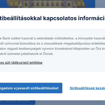
tibeállításokkal kapcsolatos informác
 1138 Budapest, Népfürdő u. 24-26.; tev. eng. szám: E-III/324/2008 és III/75.005-
artott forrásokon alapulnak, de azokért a Társaság szavatosságot vagy
fektetésre való ösztönzésnek, befektetési tanácsadásnak, értékpapír jegyzésére,
te Bank sütiket használ a weboldalak működtetése, a könnyebb használ
yelmét arra, hogy a múltbeli teljesítmények, illetve jövőbeli becslések nem
asági helyzetet, a befektetések és azok hozamai alakulását olyan tényezők
elő színvonal biztosítása és a visszaélések megakadályozása érdekébe
ntés következményei a Társaságra nem háríthatók át. A jelen dokumentumban
alon végzett tevékenységek nyomon követésével kifejezetten az Önt é
 átdolgozása, terjesztése kizárólag a Társaság előzetes írásos engedélyével
okról üzenetet juttathatunk el Önnek.
k. További részletek:
Erste Market Dokumentumok – Erste Market
oldalon, illetve a
es süti tájékoztató letöltése
ívást és szakértőnkkel egyeztethet a termékkel
olatban.
ogadom a javasolt sütibeállításokat
Sütibeállítások keze
formációk kérése