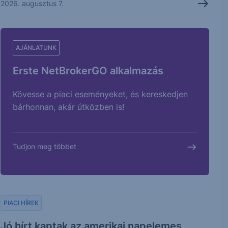
2026. augusztus 7.
AJÁNLATUNK
Erste NetBrokerGO alkalmazás
Kövesse a piaci eseményeket, és kereskedjen
bárhonnan, akár útközben is!
Tudjon meg többet
PIACI HÍREK
Jó hírt kaptak az amerikai napelemes