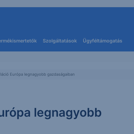
ermékismertetők
Szolgáltatások
Ügyféltámogatás
nfláció Európa legnagyobb gazdaságaiban
 Európa legnagyobb