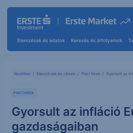
Elemzések és adatok
Keresés és árfolyamok
T
Kezdőlap
Elemzések és cikkek
Piaci hírek
Gyorsult az i
PIACI HÍREK
Gyorsult az infláció
gazdaságaiban