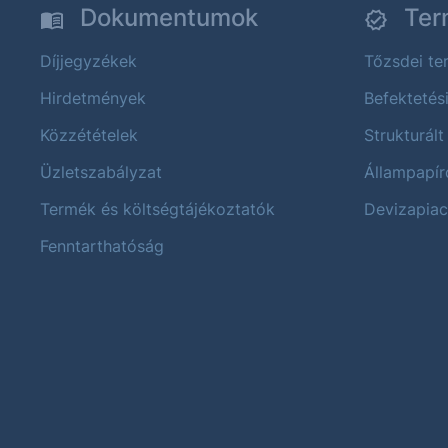
Dokumentumok
Ter
Díjjegyzékek
Tőzsdei t
Hirdetmények
Befektetés
Közzétételek
Strukturált
Üzletszabályzat
Állampapír
Termék és költségtájékoztatók
Devizapiac
Fenntarthatóság