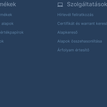
mékek
Szolgáltatáso
ermékek
Hírlevél feliratkozás
i alapok
Certifikát és warrant keres
 értékpapírok
Alapkereső
ok
Alapok összehasonlítása
Árfolyam értesítő