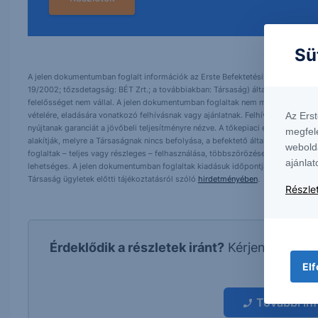
Sü
A jelen dokumentumban foglalt információk az Erste Befektetési Zrt. (székhely:
19/2002; tőzsdetagság: BÉT Zrt.; a továbbiakban: Társaság) által hitelesnek t
felelősséget nem vállal. A jelen dokumentumban foglaltak nem minősíthetők be
Az Ers
vételére, eladására vonatkozó felhívásnak vagy ajánlatnak. Felhívjuk szíves fig
nyújtanak garanciát a jövőbeli teljesítményre nézve. A tőkepiaci és makrogazd
megfel
alakítják, melyre a Társaságnak nincs befolyása, a befektető által hozott dö
webold
foglaltak – teljes vagy részleges – felhasználása, többszörözése, publikálása,
ajánlat
lehetséges. A jelen dokumentumban foglaltak kiadásuk időpontjában érvényese
Társaság ügyletek előtti tájékoztatásról szóló
hirdetményében
.
Részlet
Érdeklődik a részletek iránt?
Kérjen visszah
kapcs
Elf
További in