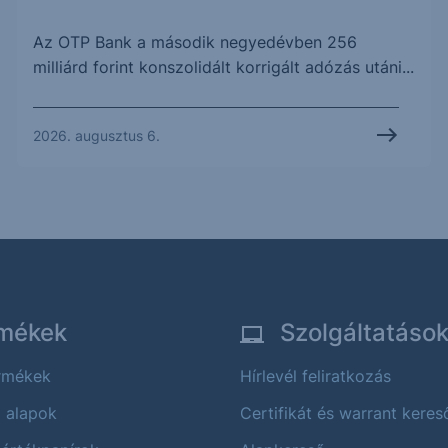
Az OTP Bank a második negyedévben 256
milliárd forint konszolidált korrigált adózás utáni...
2026. augusztus 6.
mékek
Szolgáltatáso
ermékek
Hírlevél feliratkozás
i alapok
Certifikát és warrant keres