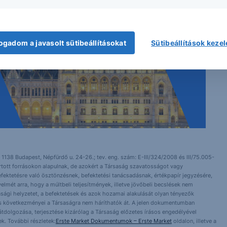
ogadom a javasolt sütibeállításokat
Sütibeállítások keze
 1138 Budapest, Népfürdő u. 24-26.; tev. eng. szám: E-III/324/2008 és III/75.005-
artott forrásokon alapulnak, de azokért a Társaság szavatosságot vagy
fektetésre való ösztönzésnek, befektetési tanácsadásnak, értékpapír jegyzésére,
yelmét arra, hogy a múltbeli teljesítmények, illetve jövőbeli becslések nem
asági helyzetet, a befektetések és azok hozamai alakulását olyan tényezők
ntés következményei a Társaságra nem háríthatók át. A jelen dokumentumban
 átdolgozása, terjesztése kizárólag a Társaság előzetes írásos engedélyével
k. További részletek:
Erste Market Dokumentumok – Erste Market
oldalon, illetve a