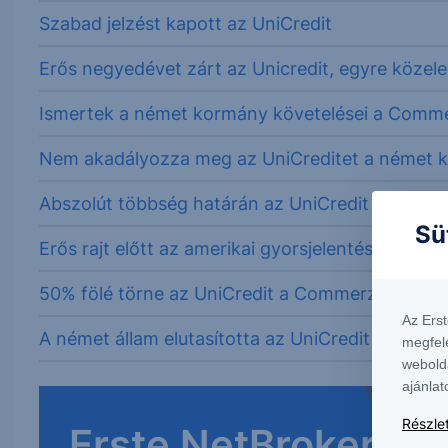
Szabad jelzést kapott az UniCredit
Erős negyedévet zárt az Unicredit, egyre köze
Ismertek a német kormány követelései a Comme
Nem akadályozza meg az UniCreditet a német 
Abszolút többség határán az UniCredit
Sü
Erős rajt előtt az amerikai gyorsjelentési szezon
50% fölé törne az UniCredit a Commerzbankba
Az Ers
A német állam elutasította az UniCredit ajánlatát
megfel
webold
ajánlat
Részlet
Erste NetBroker