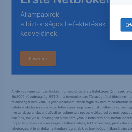
Állampapírok
a biztonságos befektetések
Elf
kedvelőinek.
Részletek
A jelen dokumentumban foglalt információk az Erste Befektetési Zrt. (székhely:
19/2002; tőzsdetagság: BÉT Zrt.; a továbbiakban: Társaság) által hitelesnek t
felelősséget nem vállal. A jelen dokumentumban foglaltak nem minősíthetők be
vételére, eladására vonatkozó felhívásnak vagy ajánlatnak. Felhívjuk szíves fig
nyújtanak garanciát a jövőbeli teljesítményre nézve. A tőkepiaci és makrogazd
alakítják, melyre a Társaságnak nincs befolyása, a befektető által hozott dö
foglaltak – teljes vagy részleges – felhasználása, többszörözése, publikálása,
lehetséges. A jelen dokumentumban foglaltak kiadásuk időpontjában érvényese