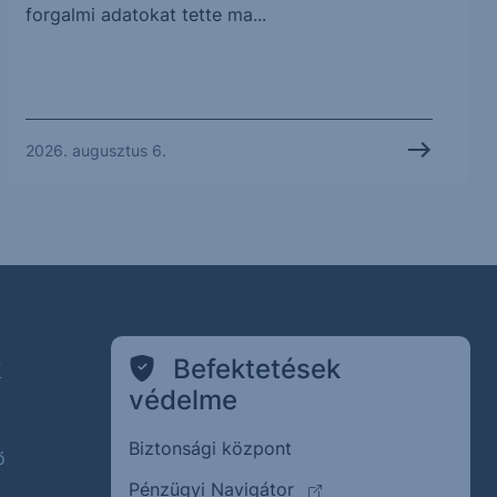
forgalmi adatokat tette ma...
2026. augusztus 6.
k
Befektetések
védelme
Biztonsági központ
ő
(külső oldalra ugrik)
Pénzügyi Navigátor