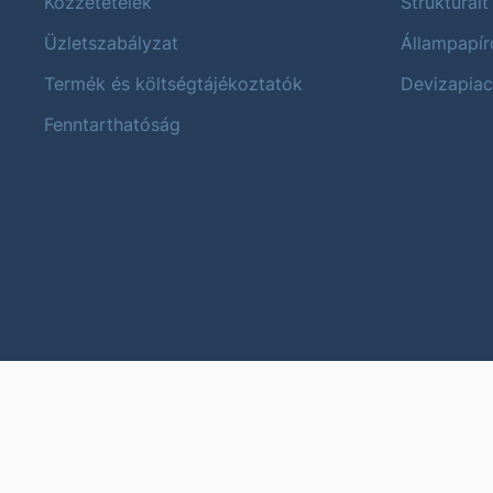
Közzétételek
Strukturált
Üzletszabályzat
Állampapír
Termék és költségtájékoztatók
Devizapiac
Fenntarthatóság