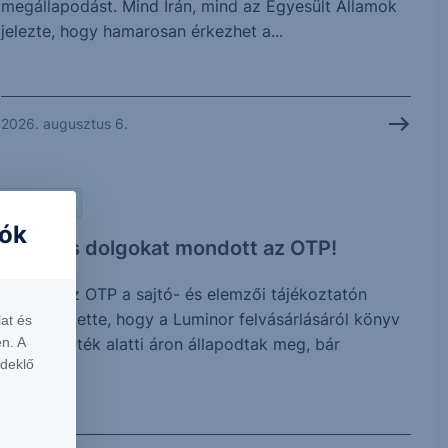
megállapodást. Mind Irán, mind az Egyesült Államok
jelezte, hogy hamarosan érkezhet a...
2026. augusztus 6.
PIACI HÍREK
iók
Érdekes dolgokat mondott az OTP!
Tegnap az OTP a sajtó- és elemzői tájékoztatón
megerősítette, hogy a Luminor felvásárlásáról könyv
at és
szerinti érték alatti áron állapodtak meg, bár
n. A
rdeklő
további...