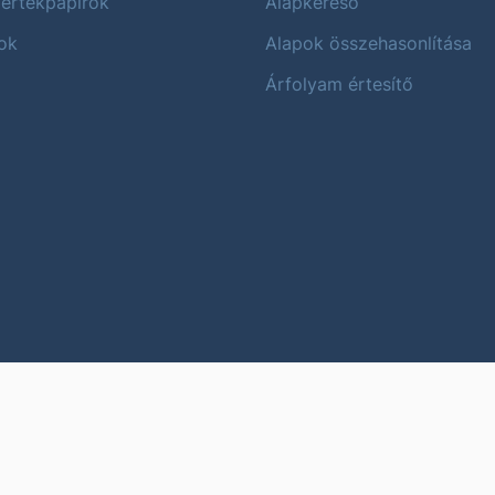
 értékpapírok
Alapkereső
ok
Alapok összehasonlítása
Árfolyam értesítő
Karrier
Impres