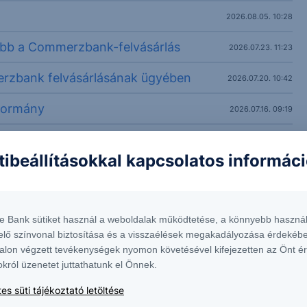
2026.08.05. 10:28
lebb a Commerzbank-felvásárlás
2026.07.23. 11:23
rzbank felvásárlásának ügyében
2026.07.20. 10:42
kormány
2026.07.16. 09:19
2026.07.08. 10:08
tibeállításokkal kapcsolatos informác
2026.07.07. 12:13
n
2026.06.24. 10:22
te Bank sütiket használ a weboldalak működtetése, a könnyebb használ
2026.06.17. 10:33
elő színvonal biztosítása és a visszaélések megakadályozása érdekébe
alon végzett tevékenységek nyomon követésével kifejezetten az Önt é
okról üzenetet juttathatunk el Önnek.
es süti tájékoztató letöltése