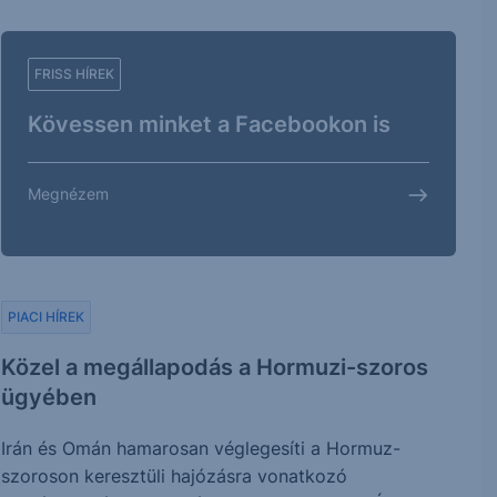
FRISS HÍREK
Kövessen minket a Facebookon is
Megnézem
PIACI HÍREK
Közel a megállapodás a Hormuzi-szoros
ügyében
Irán és Omán hamarosan véglegesíti a Hormuz-
szoroson keresztüli hajózásra vonatkozó