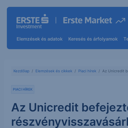
Elemzések és adatok
Keresés és árfolyamok
T
Kezdőlap
Elemzések és cikkek
Piaci hírek
Az Unicredit b
PIACI HÍREK
Az Unicredit befejezt
részvényvisszavásárl