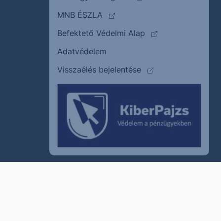
(külső oldalra ugrik)
MNB ÉSZLA
(külső oldalra ugrik
Befektető Védelmi Alap
Adatvédelem
(külső oldalra ugrik)
Visszaélés bejelentése
szum
Cookie policy
Jogi nyilatkozat
Kapcsolat
© 2011–2026
Erste Befektetési Zrt.