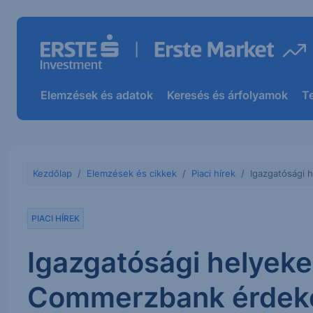
Elemzések és adatok
Keresés és árfolyamok
T
Kezdőlap
Elemzések és cikkek
Piaci hírek
Igazgatósági 
PIACI HÍREK
Igazgatósági helyeke
Commerzbank érdek