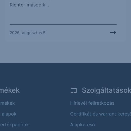
Richter második...
2026. augusztus 5.
mékek
Szolgáltatáso
ermékek
Hírlevél feliratkozás
i alapok
Certifikát és warrant keres
 értékpapírok
Alapkereső