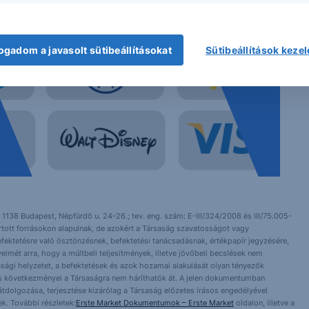
ogadom a javasolt sütibeállításokat
Sütibeállítások keze
 1138 Budapest, Népfürdő u. 24-26.; tev. eng. szám: E-III/324/2008 és III/75.005-
artott forrásokon alapulnak, de azokért a Társaság szavatosságot vagy
fektetésre való ösztönzésnek, befektetési tanácsadásnak, értékpapír jegyzésére,
yelmét arra, hogy a múltbeli teljesítmények, illetve jövőbeli becslések nem
asági helyzetet, a befektetések és azok hozamai alakulását olyan tényezők
ntés következményei a Társaságra nem háríthatók át. A jelen dokumentumban
 átdolgozása, terjesztése kizárólag a Társaság előzetes írásos engedélyével
k. További részletek:
Erste Market Dokumentumok – Erste Market
oldalon, illetve a