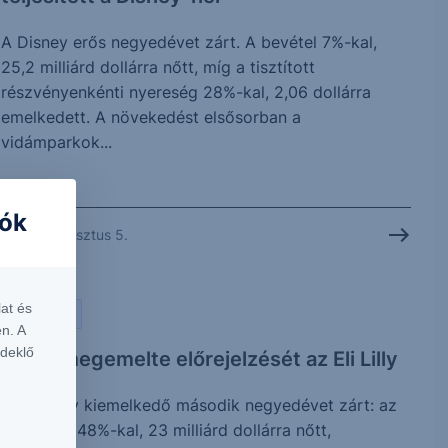
A Disney erős negyedévet zárt. A bevétel 7%-kal,
25,2 milliárd dollárra nőtt, míg a tisztított
részvényenkénti nyereség 28%-kal, 2,06 dollárra
emelkedett. A növekedést elsősorban a
vidámparkok...
iók
2026. augusztus 5.
at és
PIACI HÍREK
n. A
rdeklő
Ismét megemelte előrejelzését az Eli Lilly
Az Eli Lilly kiemelkedő második negyedévet zárt: az
árbevétel 48%-kal, 23 milliárd dollárra nőtt,