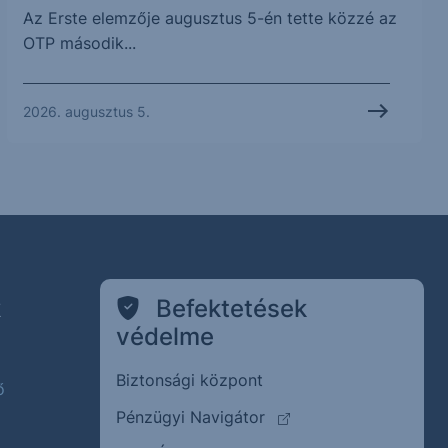
Az Erste elemzője augusztus 5-én tette közzé az
OTP második...
2026. augusztus 5.
k
Befektetések
védelme
Biztonsági központ
ő
(külső oldalra ugrik)
Pénzügyi Navigátor