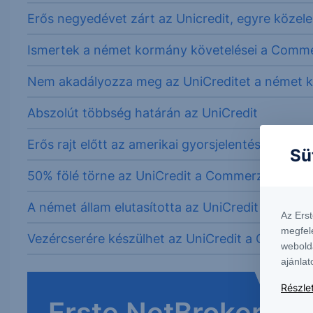
Erős negyedévet zárt az Unicredit, egyre köze
Ismertek a német kormány követelései a Comme
Nem akadályozza meg az UniCreditet a német 
Abszolút többség határán az UniCredit
Erős rajt előtt az amerikai gyorsjelentési szezon
Sü
50% fölé törne az UniCredit a Commerzbankba
A német állam elutasította az UniCredit ajánlatát
Az Ers
megfel
Vezércserére készülhet az UniCredit a Commer
webold
ajánlat
Részlet