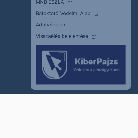
(külső oldalra ugrik)
MNB ÉSZLA
(külső oldalra ugrik
Befektető Védelmi Alap
Adatvédelem
(külső oldalra ugrik)
Visszaélés bejelentése
szum
Cookie policy
Jogi nyilatkozat
Kapcsolat
© 2011–2026
Erste Befektetési Zrt.