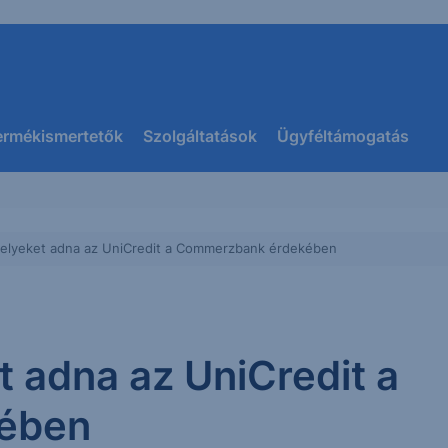
ermékismertetők
Szolgáltatások
Ügyféltámogatás
helyeket adna az UniCredit a Commerzbank érdekében
t adna az UniCredit a
ében