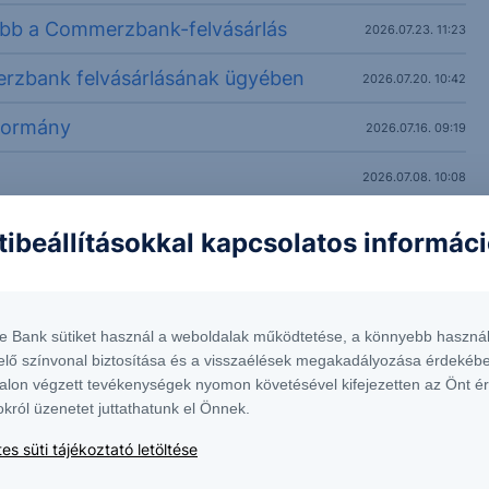
lebb a Commerzbank-felvásárlás
2026.07.23. 11:23
rzbank felvásárlásának ügyében
2026.07.20. 10:42
kormány
2026.07.16. 09:19
2026.07.08. 10:08
2026.07.07. 12:13
tibeállításokkal kapcsolatos informác
n
2026.06.24. 10:22
2026.06.17. 10:33
te Bank sütiket használ a weboldalak működtetése, a könnyebb használ
elő színvonal biztosítása és a visszaélések megakadályozása érdekébe
zbank élén
2026.06.16. 10:06
alon végzett tevékenységek nyomon követésével kifejezetten az Önt é
okról üzenetet juttathatunk el Önnek.
es süti tájékoztató letöltése