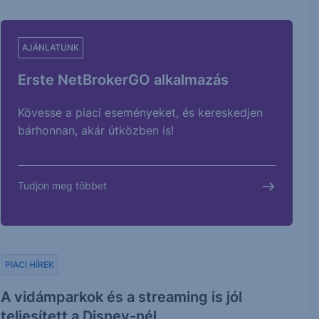
AJÁNLATUNK
Erste NetBrokerGO alkalmazás
Kövesse a piaci eseményeket, és kereskedjen
bárhonnan, akár útközben is!
Tudjon meg többet
PIACI HÍREK
A vidámparkok és a streaming is jól
teljesített a Disney-nél