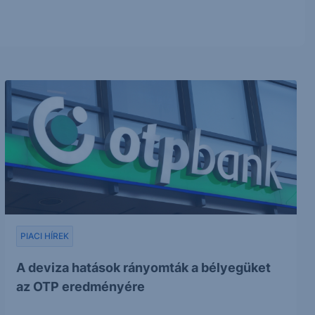
PIACI HÍREK
A deviza hatások rányomták a bélyegüket
az OTP eredményére