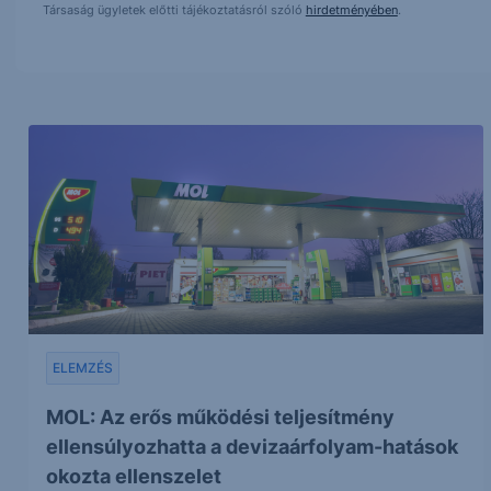
Társaság ügyletek előtti tájékoztatásról szóló
hirdetményében
.
ELEMZÉS
MOL: Az erős működési teljesítmény
ellensúlyozhatta a devizaárfolyam-hatások
okozta ellenszelet