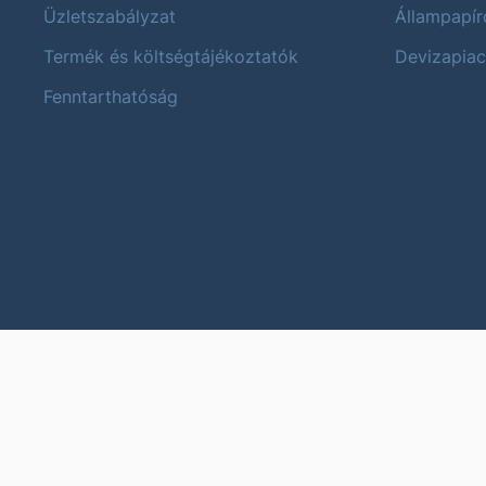
Üzletszabályzat
Állampapír
Termék és költségtájékoztatók
Devizapiac
Fenntarthatóság