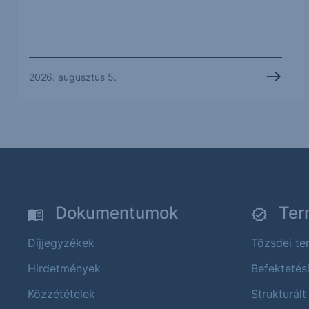
2026. augusztus 5.
Dokumentumok
Ter
Díjjegyzékek
Tőzsdei t
Hirdetmények
Befektetés
Közzétételek
Strukturált