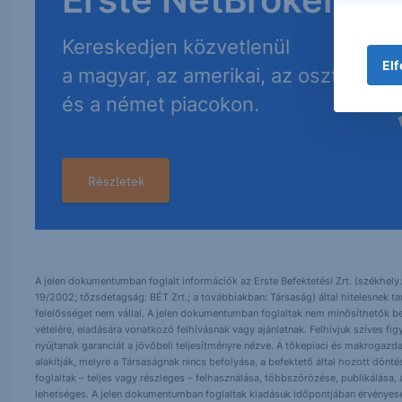
Erste NetBroker
Kereskedjen közvetlenül
Elf
a magyar, az amerikai, az osztrák
és a német piacokon.
Részletek
A jelen dokumentumban foglalt információk az Erste Befektetési Zrt. (székhely:
19/2002; tőzsdetagság: BÉT Zrt.; a továbbiakban: Társaság) által hitelesnek t
felelősséget nem vállal. A jelen dokumentumban foglaltak nem minősíthetők be
vételére, eladására vonatkozó felhívásnak vagy ajánlatnak. Felhívjuk szíves fig
nyújtanak garanciát a jövőbeli teljesítményre nézve. A tőkepiaci és makrogazd
alakítják, melyre a Társaságnak nincs befolyása, a befektető által hozott dö
foglaltak – teljes vagy részleges – felhasználása, többszörözése, publikálása,
lehetséges. A jelen dokumentumban foglaltak kiadásuk időpontjában érvényese