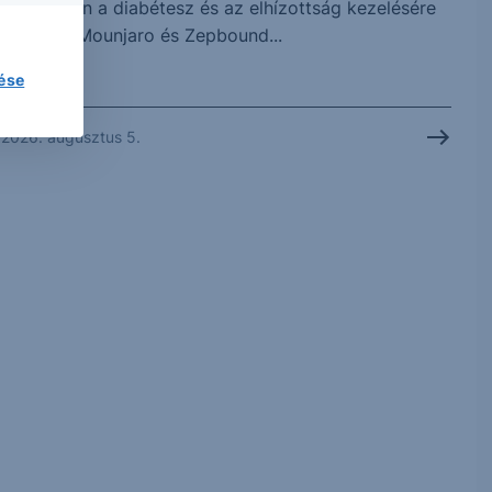
elsősorban a diabétesz és az elhízottság kezelésére
szolgáló Mounjaro és Zepbound...
lése
2026. augusztus 5.