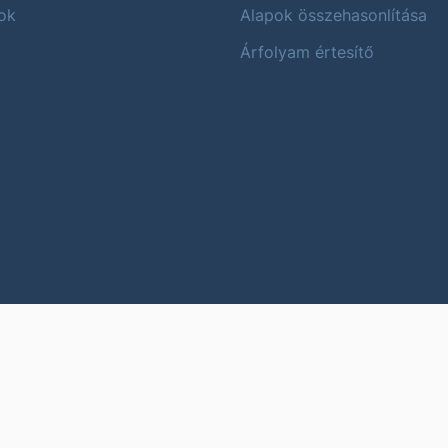
ok
Alapok összehasonlítása
Árfolyam értesítő
Karrier
Impres