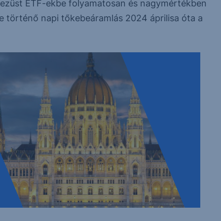
és ezüst ETF-ekbe folyamatosan és nagymértékben
e történő napi tőkebeáramlás 2024 áprilisa óta a