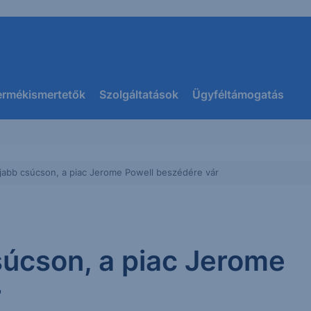
ermékismertetők
Szolgáltatások
Ügyféltámogatás
újabb csúcson, a piac Jerome Powell beszédére vár
súcson, a piac Jerome
r