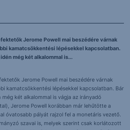
befektetők Jerome Powell mai beszédére várnak
ovábbi kamatcsökkentési lépésekkel kapcsolatban.
 idén még két alkalommal is...
efektetők Jerome Powell mai beszédére várnak
vábbi kamatcsökkentési lépésekkel kapcsolatban. Bár
n még két alkalommal is vágja az irányadó
al), Jerome Powell korábban már lehűtötte a
l óvatosabb pályát rajzol fel a monetáris vezető.
rmányzó szavai is, melyek szerint csak korlátozott