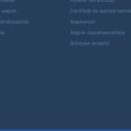
i alapok
Certifikát és warrant keres
 értékpapírok
Alapkereső
ok
Alapok összehasonlítása
Árfolyam értesítő