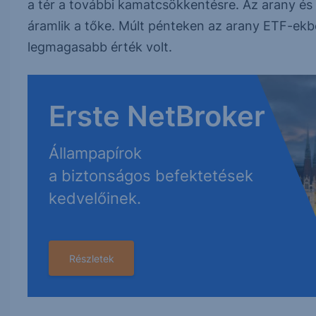
a tér a további kamatcsökkentésre. Az arany 
áramlik a tőke. Múlt pénteken az arany ETF-ekb
legmagasabb érték volt.
Erste NetBroker
Állampapírok
a biztonságos befektetések
kedvelőinek.
Részletek