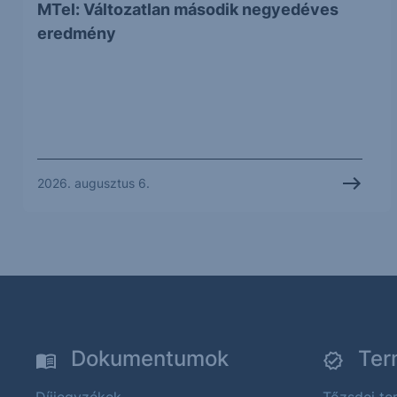
MTel: Változatlan második negyedéves
eredmény
2026. augusztus 6.
Dokumentumok
Ter
Díjjegyzékek
Tőzsdei t