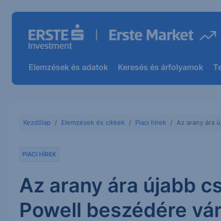
Elemzések és adatok
Keresés és árfolyamok
T
Kezdőlap
Elemzések és cikkek
Piaci hírek
Az arany ára 
PIACI HÍREK
Az arany ára újabb c
Powell beszédére vá