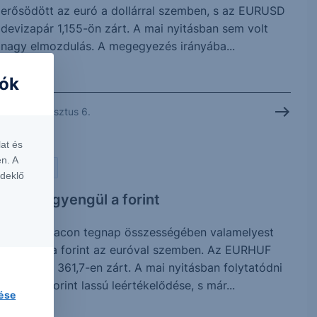
erősödött az euró a dollárral szemben, s az EURUSD
devizapár 1,155-ön zárt. A mai nyitásban sem volt
nagy elmozdulás. A megegyezés irányába...
iók
2026. augusztus 6.
at és
n. A
PIACI HÍREK
rdeklő
Lassan gyengül a forint
A hazai piacon tegnap összességében valamelyest
gyengült a forint az euróval szemben. Az EURHUF
devizapár 361,7-en zárt. A mai nyitásban folytatódni
látszik a forint lassú leértékelődése, s már...
lése