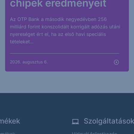
chipek eredményeit
Az OTP Bank a második negyedévben 256
milliárd forint konszolidált korrigált adózás utáni
nyereséget ért el, ha az első havi speciális
tételeket...
2026. augusztus 6.
mékek
Szolgáltatáso
ermékek
Hírlevél feliratkozás