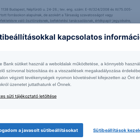
 1138 Budapest, Népfürdő u. 24-26.; tev. eng. szám: E-III/324/2008 és III/75.005-
artott forrásokon alapulnak, de azokért a Társaság szavatosságot vagy
fektetésre való ösztönzésnek, befektetési tanácsadásnak, értékpapír jegyzésére,
yelmét arra, hogy a múltbeli teljesítmények, illetve jövőbeli becslések nem
asági helyzetet, a befektetések és azok hozamai alakulását olyan tényezők
tibeállításokkal kapcsolatos informác
ntés következményei a Társaságra nem háríthatók át. A jelen dokumentumban
 átdolgozása, terjesztése kizárólag a Társaság előzetes írásos engedélyével
k. További részletek:
Erste Market Dokumentumok – Erste Market
oldalon, illetve a
te Bank sütiket használ a weboldalak működtetése, a könnyebb használ
elő színvonal biztosítása és a visszaélések megakadályozása érdekébe
alon végzett tevékenységek nyomon követésével kifejezetten az Önt é
okról üzenetet juttathatunk el Önnek.
es süti tájékoztató letöltése
ogadom a javasolt sütibeállításokat
Sütibeállítások keze