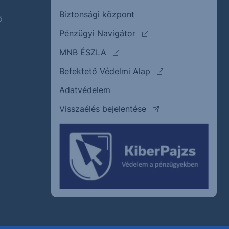
Biztonsági központ
ő
(külső oldalra ugrik)
Pénzügyi Navigátor
(külső oldalra ugrik)
MNB ÉSZLA
(külső oldalra ugrik
Befektető Védelmi Alap
Adatvédelem
(külső oldalra ugrik)
Visszaélés bejelentése