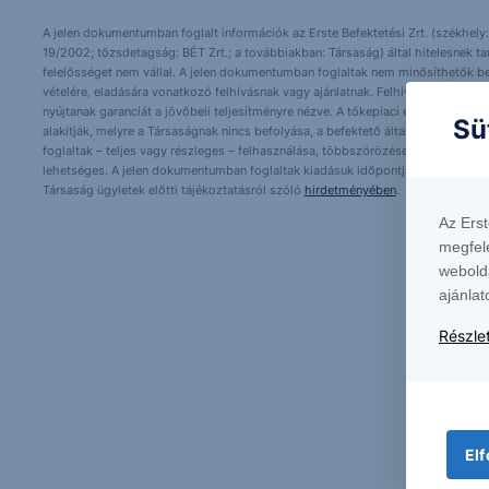
A jelen dokumentumban foglalt információk az Erste Befektetési Zrt. (székhely:
19/2002; tőzsdetagság: BÉT Zrt.; a továbbiakban: Társaság) által hitelesnek t
felelősséget nem vállal. A jelen dokumentumban foglaltak nem minősíthetők be
vételére, eladására vonatkozó felhívásnak vagy ajánlatnak. Felhívjuk szíves fig
nyújtanak garanciát a jövőbeli teljesítményre nézve. A tőkepiaci és makrogazd
Sü
alakítják, melyre a Társaságnak nincs befolyása, a befektető által hozott dö
foglaltak – teljes vagy részleges – felhasználása, többszörözése, publikálása,
lehetséges. A jelen dokumentumban foglaltak kiadásuk időpontjában érvényese
Társaság ügyletek előtti tájékoztatásról szóló
hirdetményében
.
Az Ers
megfel
webold
ajánlat
Részlet
Elf