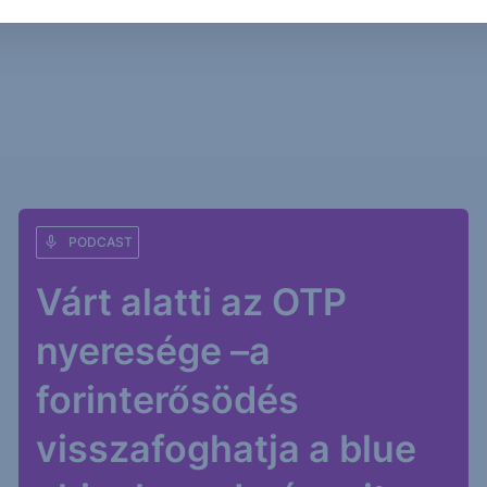
PODCAST
Várt alatti az OTP
nyeresége –a
forinterősödés
visszafoghatja a blue