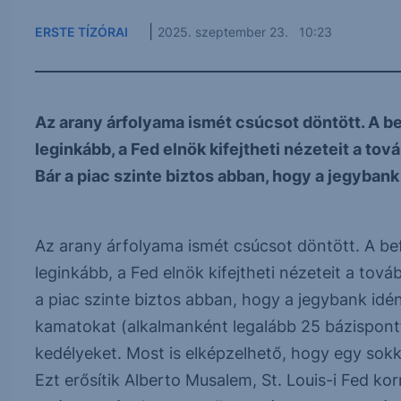
|
ERSTE TÍZÓRAI
2025. szeptember 23. 10:23
Az arany árfolyama ismét csúcsot döntött. A 
leginkább, a Fed elnök kifejtheti nézeteit a t
Bár a piac szinte biztos abban, hogy a jegybank
Az arany árfolyama ismét csúcsot döntött. A b
leginkább, a Fed elnök kifejtheti nézeteit a to
a piac szinte biztos abban, hogy a jegybank idé
kamatokat (alkalmanként legalább 25 bázispontt
kedélyeket. Most is elképzelhető, hogy egy sokka
Ezt erősítik Alberto Musalem, St. Louis-i Fed ko