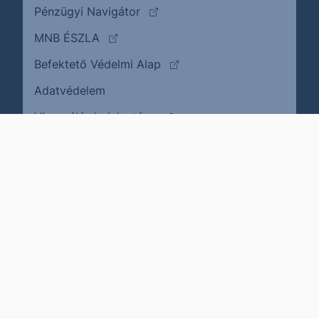
(külső oldalra ugrik)
Pénzügyi Navigátor
(külső oldalra ugrik)
MNB ÉSZLA
(külső oldalra ugrik)
Befektető Védelmi Alap
Adatvédelem
(külső oldalra ugrik)
Visszaélés bejelentése
Karrier