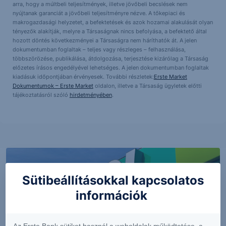
arra, hogy a múltbeli teljesítmények, illetve jövőbeli becslések nem
nyújtanak garanciát a jövőbeli teljesítményre nézve. A tőkepiaci és
makrogazdasági helyzetet, a befektetések és azok hozamai alakulását olyan
tényezők alakítják, melyre a Társaságnak nincs befolyása, a befektető által
hozott döntés következményei a Társaságra nem háríthatók át. A jelen
dokumentumban foglaltak – teljes vagy részleges – felhasználása,
többszörözése, publikálása, átdolgozása, terjesztése kizárólag a Társaság
előzetes írásos engedélyével lehetséges. A jelen dokumentumban foglaltak
kiadásuk időpontjában érvényesek. További részletek:
Erste Market
Dokumentumok – Erste Market
oldalon, illetve a Társaság ügyletek előtti
tájékoztatásról szóló
hirdetményében
.
Sütibeállításokkal kapcsolatos
információk
Az Erste Bank sütiket használ a weboldalak működtetése, a