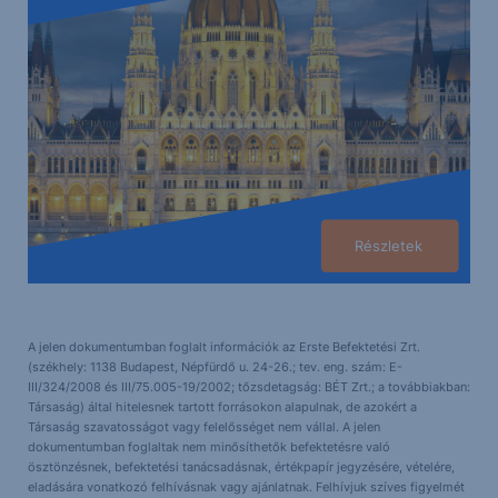
Részletek
A jelen dokumentumban foglalt információk az Erste Befektetési Zrt.
(székhely: 1138 Budapest, Népfürdő u. 24-26.; tev. eng. szám: E-
III/324/2008 és III/75.005-19/2002; tőzsdetagság: BÉT Zrt.; a továbbiakban:
Társaság) által hitelesnek tartott forrásokon alapulnak, de azokért a
Társaság szavatosságot vagy felelősséget nem vállal. A jelen
dokumentumban foglaltak nem minősíthetők befektetésre való
ösztönzésnek, befektetési tanácsadásnak, értékpapír jegyzésére, vételére,
eladására vonatkozó felhívásnak vagy ajánlatnak. Felhívjuk szíves figyelmét