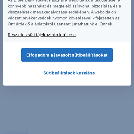
könnyebb használat és megfelelő színvonal biztosítása és a
visszaélések megakadályozása érdekében. A weboldalon
végzett tevékenységek nyomon követésével kifejezetten az
PIACI HÍREK
Önt érdeklő ajánlatokról üzenetet juttathatunk el Önnek.
Erős lett a MOL második negyedéve
Részletes süti tájékoztató letöltése
Elfogadom a javasolt sütibeállításokat
2026. augusztus 7.
Sütibeállítások kezelése