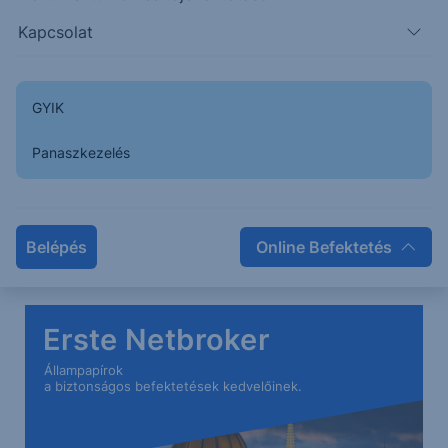
Kapcsolat
146,2
142,4
146,5
147,5
GYIK
Panaszkezelés
Belépés
Online Befektetés
Erste Netbroker
Állampapírok
a biztonságos befektetések kedvelőinek.