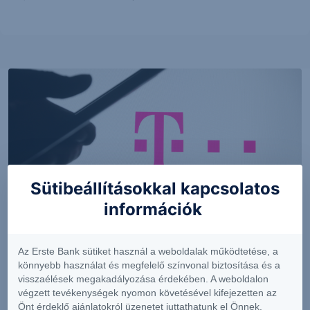
Sütibeállításokkal kapcsolatos
információk
PIACI HÍREK
Az Erste Bank sütiket használ a weboldalak működtetése, a
MTel: Változatlan második negyedéves
könnyebb használat és megfelelő színvonal biztosítása és a
eredmény
visszaélések megakadályozása érdekében. A weboldalon
végzett tevékenységek nyomon követésével kifejezetten az
Önt érdeklő ajánlatokról üzenetet juttathatunk el Önnek.