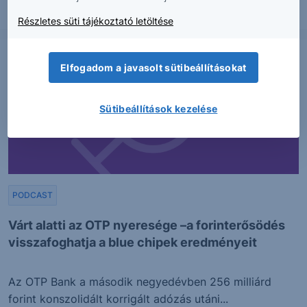
2026. augusztus 6.
Részletes süti tájékoztató letöltése
Elfogadom a javasolt sütibeállításokat
Sütibeállítások kezelése
PODCAST
Várt alatti az OTP nyeresége –a forinterősödés
visszafoghatja a blue chipek eredményeit
Az OTP Bank a második negyedévben 256 milliárd
forint konszolidált korrigált adózás utáni...