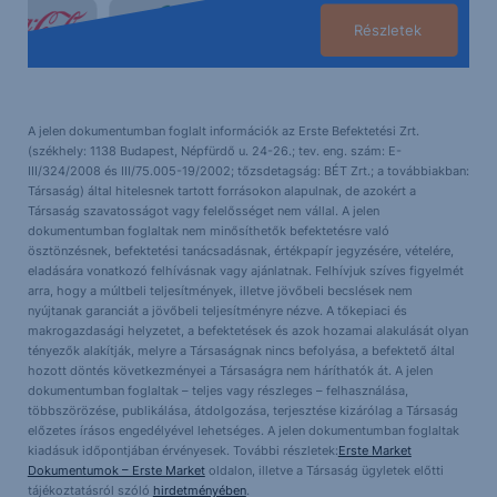
Részletek
A jelen dokumentumban foglalt információk az Erste Befektetési Zrt.
(székhely: 1138 Budapest, Népfürdő u. 24-26.; tev. eng. szám: E-
III/324/2008 és III/75.005-19/2002; tőzsdetagság: BÉT Zrt.; a továbbiakban:
Társaság) által hitelesnek tartott forrásokon alapulnak, de azokért a
Társaság szavatosságot vagy felelősséget nem vállal. A jelen
dokumentumban foglaltak nem minősíthetők befektetésre való
ösztönzésnek, befektetési tanácsadásnak, értékpapír jegyzésére, vételére,
eladására vonatkozó felhívásnak vagy ajánlatnak. Felhívjuk szíves figyelmét
arra, hogy a múltbeli teljesítmények, illetve jövőbeli becslések nem
nyújtanak garanciát a jövőbeli teljesítményre nézve. A tőkepiaci és
makrogazdasági helyzetet, a befektetések és azok hozamai alakulását olyan
tényezők alakítják, melyre a Társaságnak nincs befolyása, a befektető által
hozott döntés következményei a Társaságra nem háríthatók át. A jelen
dokumentumban foglaltak – teljes vagy részleges – felhasználása,
többszörözése, publikálása, átdolgozása, terjesztése kizárólag a Társaság
előzetes írásos engedélyével lehetséges. A jelen dokumentumban foglaltak
kiadásuk időpontjában érvényesek. További részletek:
Erste Market
Dokumentumok – Erste Market
oldalon, illetve a Társaság ügyletek előtti
tájékoztatásról szóló
hirdetményében
.