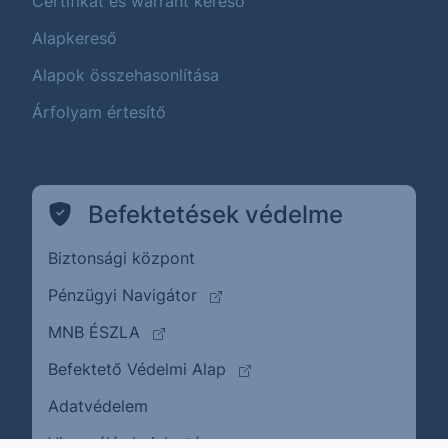
Certifikát és warrant kereső
Alapkereső
Alapok összehasonlítása
Árfolyam értesítő
Befektetések védelme
Biztonsági központ
(külső oldalra ugrik)
Pénzügyi Navigátor
(külső oldalra ugrik)
MNB ÉSZLA
(külső oldalra ugrik)
Befektető Védelmi Alap
Adatvédelem
(külső oldalra ugrik)
Visszaélés bejelentése