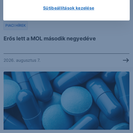
Sütibeállítások kezelése
PIACI HÍREK
Erős lett a MOL második negyedéve
2026. augusztus 7.