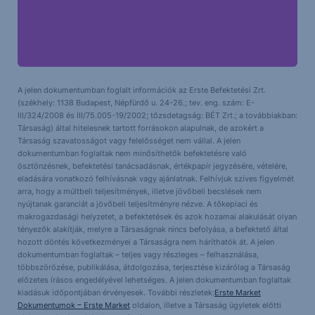
A jelen dokumentumban foglalt információk az Erste Befektetési Zrt.
(székhely: 1138 Budapest, Népfürdő u. 24-26.; tev. eng. szám: E-
III/324/2008 és III/75.005-19/2002; tőzsdetagság: BÉT Zrt.; a továbbiakban:
Társaság) által hitelesnek tartott forrásokon alapulnak, de azokért a
Társaság szavatosságot vagy felelősséget nem vállal. A jelen
dokumentumban foglaltak nem minősíthetők befektetésre való
ösztönzésnek, befektetési tanácsadásnak, értékpapír jegyzésére, vételére,
eladására vonatkozó felhívásnak vagy ajánlatnak. Felhívjuk szíves figyelmét
arra, hogy a múltbeli teljesítmények, illetve jövőbeli becslések nem
nyújtanak garanciát a jövőbeli teljesítményre nézve. A tőkepiaci és
makrogazdasági helyzetet, a befektetések és azok hozamai alakulását olyan
tényezők alakítják, melyre a Társaságnak nincs befolyása, a befektető által
hozott döntés következményei a Társaságra nem háríthatók át. A jelen
dokumentumban foglaltak – teljes vagy részleges – felhasználása,
többszörözése, publikálása, átdolgozása, terjesztése kizárólag a Társaság
előzetes írásos engedélyével lehetséges. A jelen dokumentumban foglaltak
kiadásuk időpontjában érvényesek. További részletek:
Erste Market
Dokumentumok – Erste Market
oldalon, illetve a Társaság ügyletek előtti