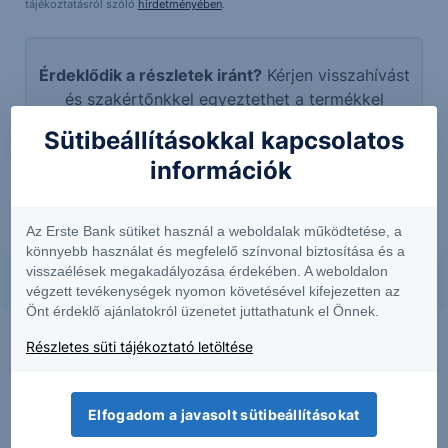
tájékoztatásról szóló
hirdetményében
.
Érdeklődik a részletek iránt?
Kérjen visszahívást
és szakértőnkkel egyeztethet a termékkel
kapcsolatban.
Sütibeállításokkal kapcsolatos
információk
További információk kérése
Az Erste Bank sütiket használ a weboldalak működtetése, a
könnyebb használat és megfelelő színvonal biztosítása és a
visszaélések megakadályozása érdekében. A weboldalon
végzett tevékenységek nyomon követésével kifejezetten az
Önt érdeklő ajánlatokról üzenetet juttathatunk el Önnek.
Részletes süti tájékoztató letöltése
Elfogadom a javasolt sütibeállításokat