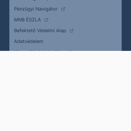
(külső oldalra ugrik)
Pénzügyi Navigátor
(külső oldalra ugrik)
MNB ÉSZLA
(külső oldalra ugrik)
Befektető Védelmi Alap
Adatvédelem
(külső oldalra ugrik)
Visszaélés bejelentése
Karrier