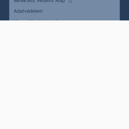
(külső oldalra ugrik)
Befektető Védelmi Alap
Adatvédelem
(külső oldalra ugrik)
Visszaélés bejelentése
Karrier
Impresszum
Cookie policy
Jogi nyilatkozat