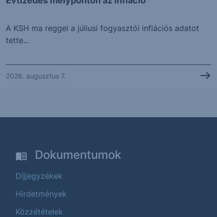
Évtizedes mélyponton az infláció
A KSH ma reggel a júliusi fogyasztói inflációs adatot
tette...
2026. augusztus 7.
Dokumentumok
Díjjegyzékek
Hirdetmények
Közzétételek