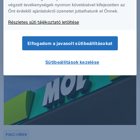
dokumentumban foglaltak – teljes vagy részleges – felhasználása,
végzett tevékenységek nyomon követésével kifejezetten az
többszörözése, publikálása, átdolgozása, terjesztése kizárólag a Társaság
Önt érdeklő ajánlatokról üzenetet juttathatunk el Önnek.
előzetes írásos engedélyével lehetséges. A jelen dokumentumban foglaltak
kiadásuk időpontjában érvényesek. További részletek:
Erste Market
Részletes süti tájékoztató letöltése
Dokumentumok – Erste Market
oldalon, illetve a Társaság ügyletek előtti
tájékoztatásról szóló
hirdetményében
.
Elfogadom a javasolt sütibeállításokat
Sütibeállítások kezelése
PIACI HÍREK