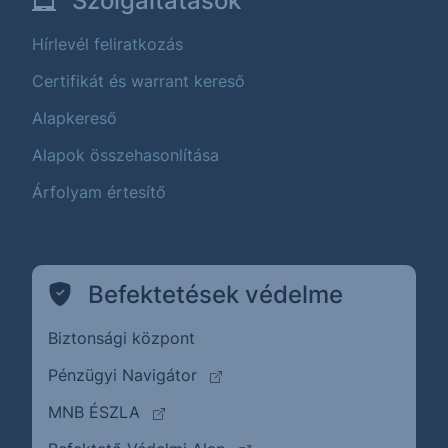
Szolgáltatások
Hírlevél feliratkozás
Certifikát és warrant kereső
Alapkereső
Alapok összehasonlítása
Árfolyam értesítő
Befektetések védelme
Biztonsági központ
(külső oldalra ugrik)
Pénzügyi Navigátor
(külső oldalra ugrik)
MNB ÉSZLA