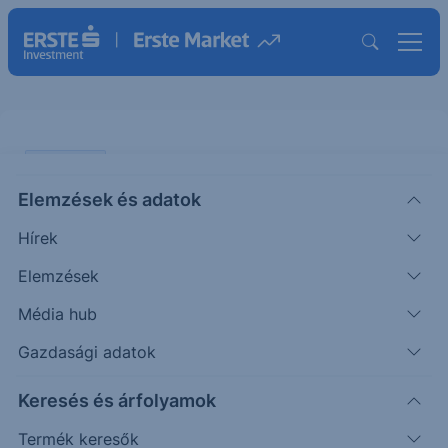
PIACI HÍREK
Elemzések és adatok
EURUSD: mozgalmas délután
Hírek
következik
Elemzések
ERSTE TÍZÓRAI
Média hub
|
2025. szeptember 11. 10:05
Gazdasági adatok
Keresés és árfolyamok
A nemzetközi devizapiacon stabil volt tegnap a
dollár az euró ellenében. Az amerikai termelői
Termék keresők