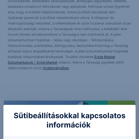
ösztönzésnek, befektetési tanácsadásnak, értékpapír jegyzésére, vételére,
eladására vonatkozó felhívásnak vagy ajánlatnak. Felhívjuk szíves figyelmét
arra, hogy a múltbeli teljesítmények, illetve jövőbeli becslések nem
nyújtanak garanciát a jövőbeli teljesítményre nézve. A tőkepiaci és
makrogazdasági helyzetet, a befektetések és azok hozamai alakulását olyan
tényezők alakítják, melyre a Társaságnak nincs befolyása, a befektető által
hozott döntés következményei a Társaságra nem háríthatók át. A jelen
dokumentumban foglaltak – teljes vagy részleges – felhasználása,
többszörözése, publikálása, átdolgozása, terjesztése kizárólag a Társaság
előzetes írásos engedélyével lehetséges. A jelen dokumentumban foglaltak
kiadásuk időpontjában érvényesek. További részletek:
Erste Market
Dokumentumok – Erste Market
oldalon, illetve a Társaság ügyletek előtti
tájékoztatásról szóló
hirdetményében
.
Sütibeállításokkal kapcsolatos
információk