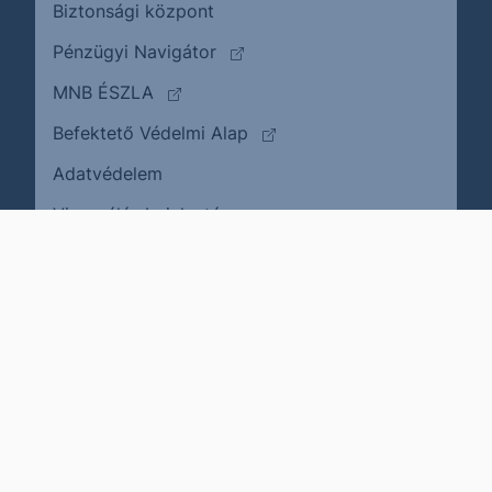
Biztonsági központ
(külső oldalra ugrik)
Pénzügyi Navigátor
(külső oldalra ugrik)
MNB ÉSZLA
(külső oldalra ugrik)
Befektető Védelmi Alap
Adatvédelem
(külső oldalra ugrik)
Visszaélés bejelentése