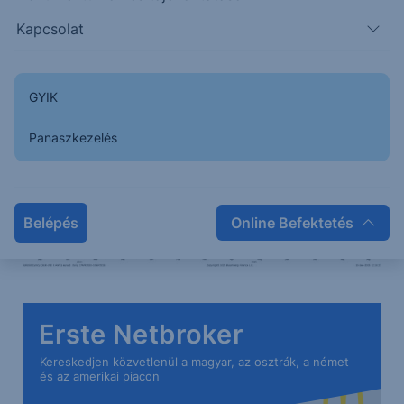
1. támasz
2. támasz
1. ellenállás
2. ellenállás
Kapcsolat
1,170
1,167
1,179
1,183
GYIK
Panaszkezelés
Belépés
Online Befektetés
Erste Netbroker
Kereskedjen közvetlenül a magyar, az osztrák, a német
és az amerikai piacon