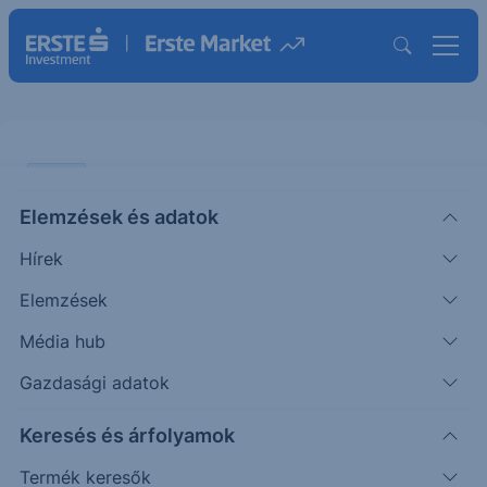
CHART
Elemzések és adatok
EURUSD: Holnap jönnek az
Hírek
izgalmak
Elemzések
ÖTLETGYÁR CHART
Média hub
|
2025. szeptember 10. 14:42
Gazdasági adatok
Keresés és árfolyamok
Holnap kamatdöntő ülést tart az EKB, a
tengerentúlon pedig az inflációs adatra figyelnek
Termék keresők