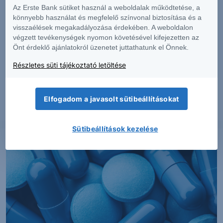
Az Erste Bank sütiket használ a weboldalak működtetése, a
könnyebb használat és megfelelő színvonal biztosítása és a
visszaélések megakadályozása érdekében. A weboldalon
végzett tevékenységek nyomon követésével kifejezetten az
Önt érdeklő ajánlatokról üzenetet juttathatunk el Önnek.
PIACI HÍREK
Részletes süti tájékoztató letöltése
Erős lett a MOL második negyedéve
Elfogadom a javasolt sütibeállításokat
2026. augusztus 7.
Sütibeállítások kezelése