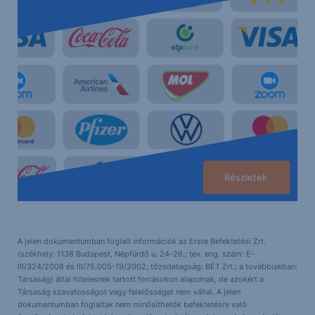
Részletek
A jelen dokumentumban foglalt információk az Erste Befektetési Zrt.
(székhely: 1138 Budapest, Népfürdő u. 24-26.; tev. eng. szám: E-
III/324/2008 és III/75.005-19/2002; tőzsdetagság: BÉT Zrt.; a továbbiakban:
Társaság) által hitelesnek tartott forrásokon alapulnak, de azokért a
Társaság szavatosságot vagy felelősséget nem vállal. A jelen
dokumentumban foglaltak nem minősíthetők befektetésre való