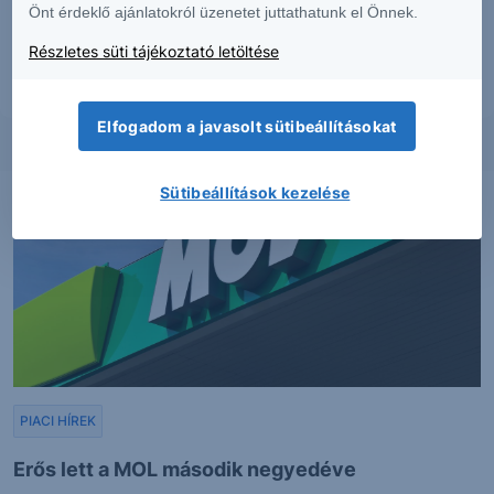
Önt érdeklő ajánlatokról üzenetet juttathatunk el Önnek.
kiadásuk időpontjában érvényesek. További részletek:
Erste Market
Dokumentumok – Erste Market
oldalon, illetve a Társaság ügyletek előtti
Részletes süti tájékoztató letöltése
tájékoztatásról szóló
hirdetményében
.
Elfogadom a javasolt sütibeállításokat
Sütibeállítások kezelése
PIACI HÍREK
Erős lett a MOL második negyedéve