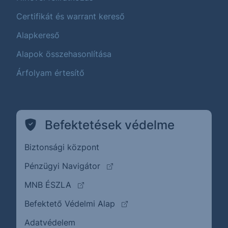
Certifikát és warrant kereső
Alapkereső
Alapok összehasonlítása
Árfolyam értesítő
Befektetések védelme
Biztonsági központ
(külső oldalra ugrik)
Pénzügyi Navigátor
(külső oldalra ugrik)
MNB ÉSZLA
(külső oldalra ugrik)
Befektető Védelmi Alap
Adatvédelem