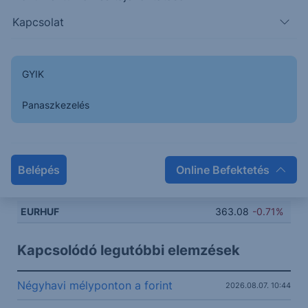
Kapcsolat
367
366
GYIK
365
Panaszkezelés
364
363
Belépés
Online Befektetés
362
12:00
8. Aug
12:00
EURHUF
363.08
-0.71%
Kapcsolódó legutóbbi elemzések
Négyhavi mélyponton a forint
2026.08.07. 10:44