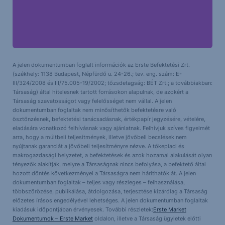
A jelen dokumentumban foglalt információk az Erste Befektetési Zrt.
(székhely: 1138 Budapest, Népfürdő u. 24-26.; tev. eng. szám: E-
III/324/2008 és III/75.005-19/2002; tőzsdetagság: BÉT Zrt.; a továbbiakban:
Társaság) által hitelesnek tartott forrásokon alapulnak, de azokért a
Társaság szavatosságot vagy felelősséget nem vállal. A jelen
dokumentumban foglaltak nem minősíthetők befektetésre való
ösztönzésnek, befektetési tanácsadásnak, értékpapír jegyzésére, vételére,
eladására vonatkozó felhívásnak vagy ajánlatnak. Felhívjuk szíves figyelmét
arra, hogy a múltbeli teljesítmények, illetve jövőbeli becslések nem
nyújtanak garanciát a jövőbeli teljesítményre nézve. A tőkepiaci és
makrogazdasági helyzetet, a befektetések és azok hozamai alakulását olyan
tényezők alakítják, melyre a Társaságnak nincs befolyása, a befektető által
hozott döntés következményei a Társaságra nem háríthatók át. A jelen
dokumentumban foglaltak – teljes vagy részleges – felhasználása,
többszörözése, publikálása, átdolgozása, terjesztése kizárólag a Társaság
előzetes írásos engedélyével lehetséges. A jelen dokumentumban foglaltak
kiadásuk időpontjában érvényesek. További részletek:
Erste Market
Dokumentumok – Erste Market
oldalon, illetve a Társaság ügyletek előtti