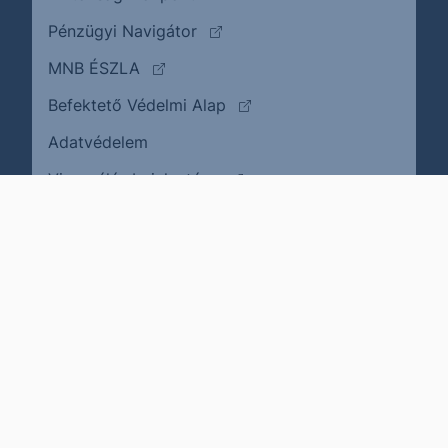
(külső oldalra ugrik)
Pénzügyi Navigátor
(külső oldalra ugrik)
MNB ÉSZLA
(külső oldalra ugrik)
Befektető Védelmi Alap
Adatvédelem
(külső oldalra ugrik)
Visszaélés bejelentése
Karrier