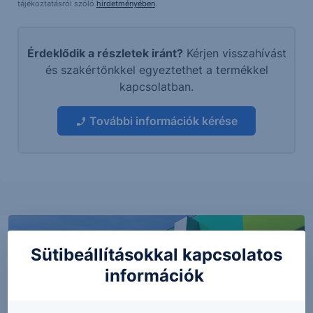
tájékoztatásról szóló
hirdetményében
.
Érdeklődik a részletek iránt?
Kérjen visszahívást
és szakértőnkkel egyeztethet a termékkel
kapcsolatban.
További információk kérése
Sütibeállításokkal kapcsolatos
információk