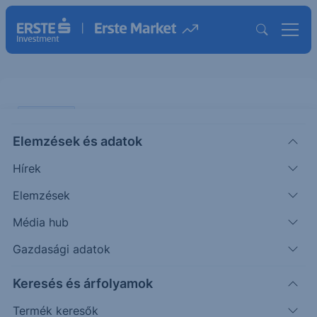
PIACI HÍREK
Elemzések és adatok
Bővülési tartományban a kínai
Hírek
BMI-k
Elemzések
ERSTE REGGELI
Média hub
|
2025. szeptember 3. 09:13
Gazdasági adatok
Keresés és árfolyamok
A RatingDog által közölt kínai szolgáltatóipari
beszerzési menedzser index augusztusban 53
Termék keresők