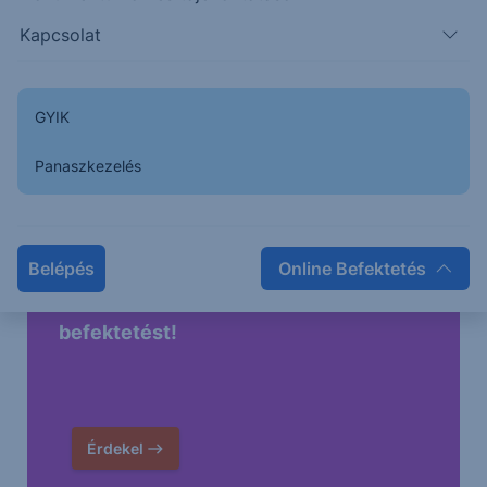
Kapcsolat
GYIK
Panaszkezelés
Belépés
Online Befektetés
Higgy magadban és indíts Erste Future
befektetést!
Érdekel