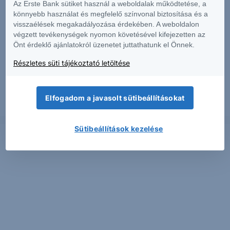
Az Erste Bank sütiket használ a weboldalak működtetése, a
könnyebb használat és megfelelő színvonal biztosítása és a
visszaélések megakadályozása érdekében. A weboldalon
végzett tevékenységek nyomon követésével kifejezetten az
PIACI HÍREK
Önt érdeklő ajánlatokról üzenetet juttathatunk el Önnek.
Részletes süti tájékoztató letöltése
Erős lett a MOL második negyedéve
Elfogadom a javasolt sütibeállításokat
2026. augusztus 7.
Sütibeállítások kezelése