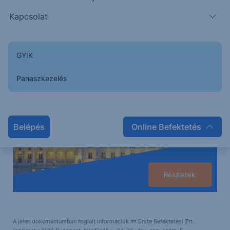
Erste Netbroker
Kapcsolat
Állampapírok
a biztonságos befektetések kedvelőinek.
GYIK
Panaszkezelés
Belépés
Online Befektetés
Részletek
A jelen dokumentumban foglalt információk az Erste Befektetési Zrt.