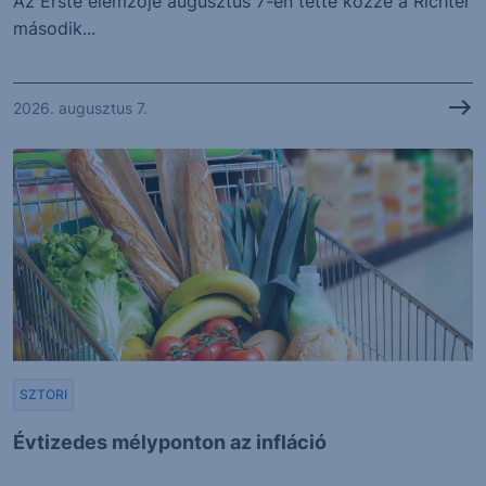
Az Erste elemzője augusztus 7-én tette közzé a Richter
második...
2026. augusztus 7.
SZTORI
Évtizedes mélyponton az infláció