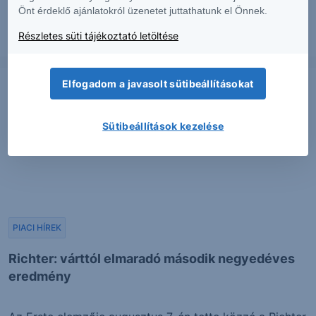
Önt érdeklő ajánlatokról üzenetet juttathatunk el Önnek.
Részletes süti tájékoztató letöltése
2026. augusztus 7.
Elfogadom a javasolt sütibeállításokat
Sütibeállítások kezelése
PIACI HÍREK
Richter: várttól elmaradó második negyedéves
eredmény