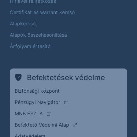
Hírlevél feliratkozás
Certifikát és warrant kereső
Alapkereső
Alapok összehasonlítása
Árfolyam értesítő
Befektetések védelme
Biztonsági központ
(külső oldalra ugrik)
Pénzügyi Navigátor
(külső oldalra ugrik)
MNB ÉSZLA
(külső oldalra ugrik)
Befektető Védelmi Alap
Adatvédelem