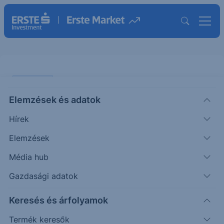
PIACI HÍREK
Elemzések és adatok
Nincs meglepetés az eurózónás
Hírek
inflációban
Elemzések
ERSTE REGGELI
Média hub
|
2025. szeptember 3. 09:09
Gazdasági adatok
Keresés és árfolyamok
Augusztusban az eurózónás infláció a
várakozásoknak megfelelően 10 bázisponttal
Termék keresők