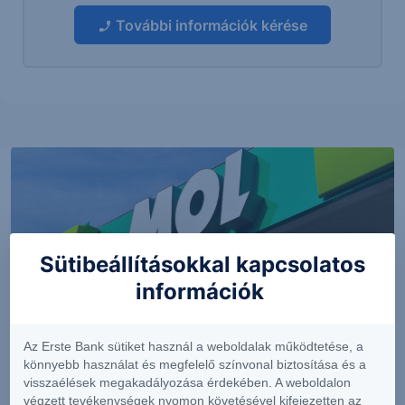
További információk kérése
Sütibeállításokkal kapcsolatos
információk
Az Erste Bank sütiket használ a weboldalak működtetése, a
PIACI HÍREK
könnyebb használat és megfelelő színvonal biztosítása és a
visszaélések megakadályozása érdekében. A weboldalon
Erős lett a MOL második negyedéve
végzett tevékenységek nyomon követésével kifejezetten az