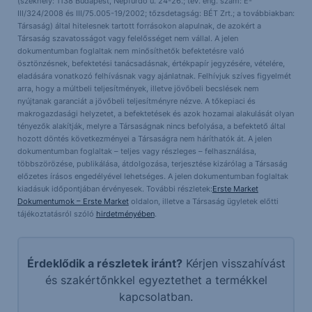
(székhely: 1138 Budapest, Népfürdő u. 24-26.; tev. eng. szám: E-
III/324/2008 és III/75.005-19/2002; tőzsdetagság: BÉT Zrt.; a továbbiakban:
Társaság) által hitelesnek tartott forrásokon alapulnak, de azokért a
Társaság szavatosságot vagy felelősséget nem vállal. A jelen
dokumentumban foglaltak nem minősíthetők befektetésre való
ösztönzésnek, befektetési tanácsadásnak, értékpapír jegyzésére, vételére,
eladására vonatkozó felhívásnak vagy ajánlatnak. Felhívjuk szíves figyelmét
arra, hogy a múltbeli teljesítmények, illetve jövőbeli becslések nem
nyújtanak garanciát a jövőbeli teljesítményre nézve. A tőkepiaci és
makrogazdasági helyzetet, a befektetések és azok hozamai alakulását olyan
tényezők alakítják, melyre a Társaságnak nincs befolyása, a befektető által
hozott döntés következményei a Társaságra nem háríthatók át. A jelen
dokumentumban foglaltak – teljes vagy részleges – felhasználása,
többszörözése, publikálása, átdolgozása, terjesztése kizárólag a Társaság
előzetes írásos engedélyével lehetséges. A jelen dokumentumban foglaltak
kiadásuk időpontjában érvényesek. További részletek:
Erste Market
Dokumentumok – Erste Market
oldalon, illetve a Társaság ügyletek előtti
tájékoztatásról szóló
hirdetményében
.
Érdeklődik a részletek iránt?
Kérjen visszahívást
és szakértőnkkel egyeztethet a termékkel
kapcsolatban.