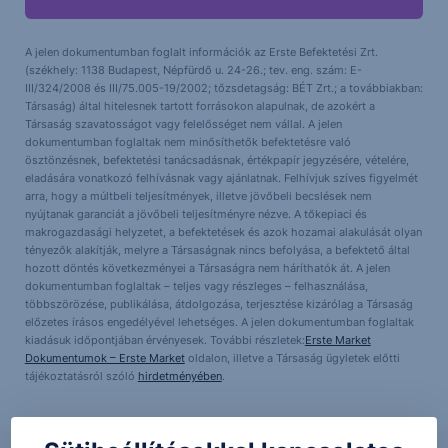
A jelen dokumentumban foglalt információk az Erste Befektetési Zrt.
(székhely: 1138 Budapest, Népfürdő u. 24-26.; tev. eng. szám: E-
III/324/2008 és III/75.005-19/2002; tőzsdetagság: BÉT Zrt.; a továbbiakban:
Társaság) által hitelesnek tartott forrásokon alapulnak, de azokért a
Társaság szavatosságot vagy felelősséget nem vállal. A jelen
dokumentumban foglaltak nem minősíthetők befektetésre való
ösztönzésnek, befektetési tanácsadásnak, értékpapír jegyzésére, vételére,
eladására vonatkozó felhívásnak vagy ajánlatnak. Felhívjuk szíves figyelmét
arra, hogy a múltbeli teljesítmények, illetve jövőbeli becslések nem
nyújtanak garanciát a jövőbeli teljesítményre nézve. A tőkepiaci és
makrogazdasági helyzetet, a befektetések és azok hozamai alakulását olyan
tényezők alakítják, melyre a Társaságnak nincs befolyása, a befektető által
hozott döntés következményei a Társaságra nem háríthatók át. A jelen
dokumentumban foglaltak – teljes vagy részleges – felhasználása,
többszörözése, publikálása, átdolgozása, terjesztése kizárólag a Társaság
előzetes írásos engedélyével lehetséges. A jelen dokumentumban foglaltak
kiadásuk időpontjában érvényesek. További részletek:
Erste Market
Dokumentumok – Erste Market
oldalon, illetve a Társaság ügyletek előtti
tájékoztatásról szóló
hirdetményében
.