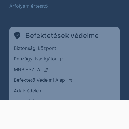
Árfolyam értesítő
Befektetések védelme
Biztonsági központ
(külső oldalra ugrik)
Pénzügyi Navigátor
(külső oldalra ugrik)
MNB ÉSZLA
(külső oldalra ugrik)
Befektető Védelmi Alap
Adatvédelem
(külső oldalra ugrik)
Visszaélés bejelentése