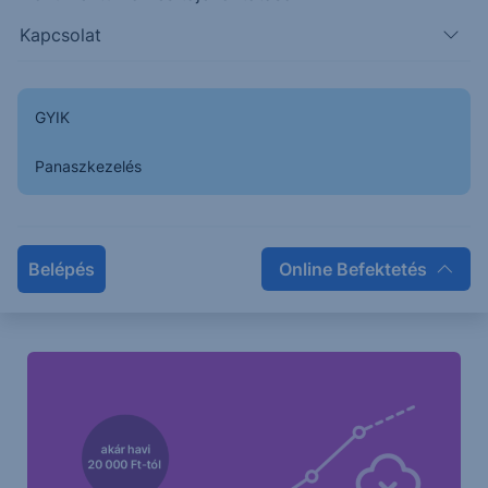
6.427
6.359
6.480
Kapcsolat
GYIK
Panaszkezelés
Belépés
Online Befektetés