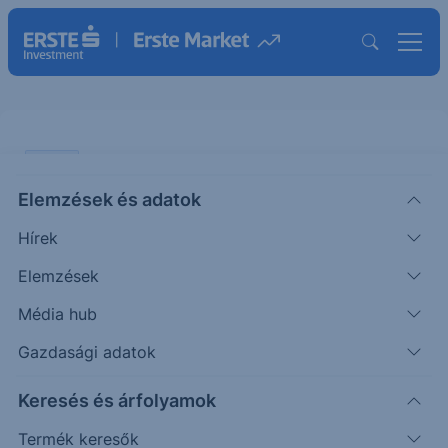
CHART
Elemzések és adatok
S&P 500: Segített az infláció
Hírek
ÖTLETGYÁR CHART
Elemzések
|
2025. augusztus 15. 15:12
Média hub
Gazdasági adatok
A keddi, vártnál valamivel enyhébb inflációs
Keresés és árfolyamok
adatokra felpattant az S&P 500 és áttörte a
korábbi csúcsnál...
Termék keresők