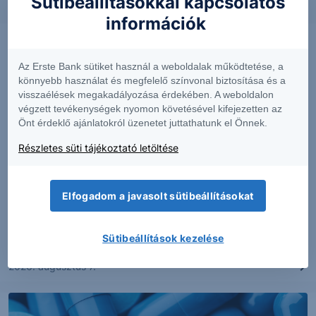
Sütibeállításokkal kapcsolatos
információk
Az Erste Bank sütiket használ a weboldalak működtetése, a
könnyebb használat és megfelelő színvonal biztosítása és a
visszaélések megakadályozása érdekében. A weboldalon
végzett tevékenységek nyomon követésével kifejezetten az
Önt érdeklő ajánlatokról üzenetet juttathatunk el Önnek.
Részletes süti tájékoztató letöltése
PIACI HÍREK
Elfogadom a javasolt sütibeállításokat
Erős lett a MOL második negyedéve
Sütibeállítások kezelése
2026. augusztus 7.