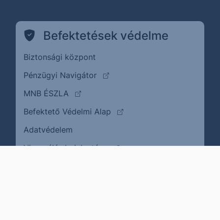
Befektetések védelme
Biztonsági központ
(külső oldalra ugrik)
Pénzügyi Navigátor
(külső oldalra ugrik)
MNB ÉSZLA
(külső oldalra ugrik)
Befektető Védelmi Alap
Adatvédelem
(külső oldalra ugrik)
Visszaélés bejelentése