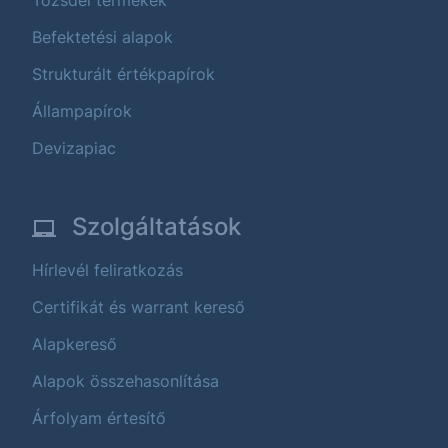
Tőzsdei termékek
Befektetési alapok
Strukturált értékpapírok
Állampapírok
Devizapiac
Szolgáltatások
Hírlevél feliratkozás
Certifikát és warrant kereső
Alapkereső
Alapok összehasonlítása
Árfolyam értesítő