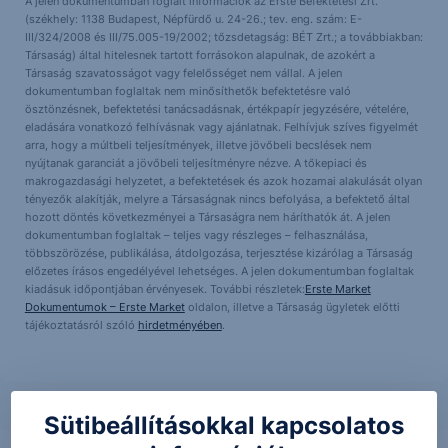
A jelen dokumentumban foglalt információk az Erste Befektetési Zrt.
(székhely: 1138 Budapest, Népfürdő u. 24-26.; tev. eng. szám: E-
III/324/2008 és III/75.005-19/2002; tőzsdetagság: BÉT Zrt.; a továbbiakban:
Társaság) által hitelesnek tartott forrásokon alapulnak, de azokért a
Társaság szavatosságot vagy felelősséget nem vállal. A jelen
dokumentumban foglaltak nem minősíthetők befektetésre való
ösztönzésnek, befektetési tanácsadásnak, értékpapír jegyzésére, vételére,
eladására vonatkozó felhívásnak vagy ajánlatnak. Felhívjuk szíves figyelmét
arra, hogy a múltbeli teljesítmények, illetve jövőbeli becslések nem
nyújtanak garanciát a jövőbeli teljesítményre nézve. A tőkepiaci és
makrogazdasági helyzetet, a befektetések és azok hozamai alakulását olyan
tényezők alakítják, melyre a Társaságnak nincs befolyása, a befektető által
hozott döntés következményei a Társaságra nem háríthatók át. A jelen
dokumentumban foglaltak – teljes vagy részleges – felhasználása,
többszörözése, publikálása, átdolgozása, terjesztése kizárólag a Társaság
előzetes írásos engedélyével lehetséges. A jelen dokumentumban foglaltak
kiadásuk időpontjában érvényesek. További részletek:
Erste Market
Dokumentumok – Erste Market
oldalon, illetve a Társaság ügyletek előtti
tájékoztatásról szóló
hirdetményében
.
Sütibeállításokkal kapcsolatos