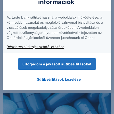
információk
Az Erste Bank sütiket használ a weboldalak működtetése, a
könnyebb használat és megfelelő színvonal biztosítása és a
visszaélések megakadályozása érdekében. A weboldalon
végzett tevékenységek nyomon követésével kifejezetten az
Önt érdeklő ajánlatokról üzenetet juttathatunk el Önnek.
Részletes süti tájékoztató letöltése
PIACI HÍREK
Erős lett a MOL második negyedéve
Elfogadom a javasolt sütibeállításokat
Sütibeállítások kezelése
2026. augusztus 7.