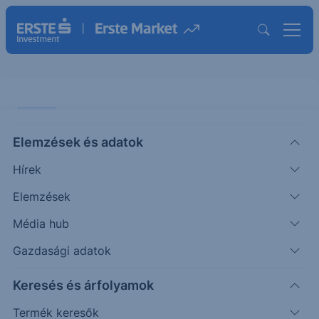
CHART
Elemzések és adatok
EURHUF: Kitart a carry trade
Hírek
ÖTLETGYÁR CHART
Elemzések
|
2025. augusztus 13. 14:56
Média hub
Gazdasági adatok
A forint 11 hónapja nem látott szintre erősödött az
Keresés és árfolyamok
euróval szemben, amit a kamatkülönbözet
támogat. Az MACD az eladási...
Termék keresők