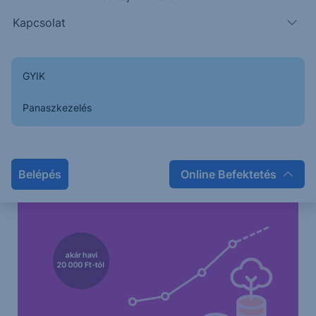
393,4
391,9
396,0
398,1
Kapcsolat
GYIK
Panaszkezelés
Belépés
Online Befektetés