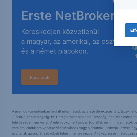
Erste NetBroker
Elf
Kereskedjen közvetlenül
a magyar, az amerikai, az osztrák
és a német piacokon.
Részletek
A jelen dokumentumban foglalt információk az Erste Befektetési Zrt. (székhely:
19/2002; tőzsdetagság: BÉT Zrt.; a továbbiakban: Társaság) által hitelesnek t
felelősséget nem vállal. A jelen dokumentumban foglaltak nem minősíthetők be
vételére, eladására vonatkozó felhívásnak vagy ajánlatnak. Felhívjuk szíves fig
nyújtanak garanciát a jövőbeli teljesítményre nézve. A tőkepiaci és makrogazd