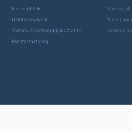
Közzétételek
Strukturált
Üzletszabályzat
Állampapír
Termék és költségtájékoztatók
Devizapiac
Fenntarthatóság