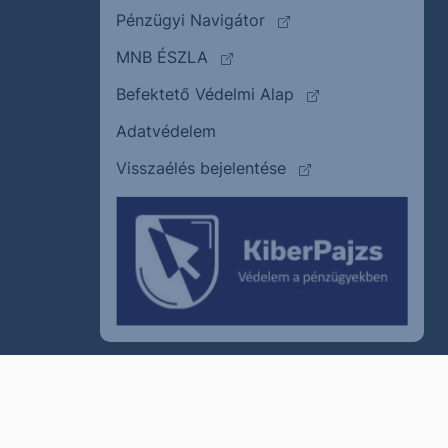
(külső oldalra ugrik)
Pénzügyi Navigátor
(külső oldalra ugrik)
MNB ÉSZLA
(külső oldalra ugrik
Befektető Védelmi Alap
Adatvédelem
(külső oldalra ugrik)
Visszaélés bejelentése
szum
Cookie policy
Jogi nyilatkozat
Kapcsolat