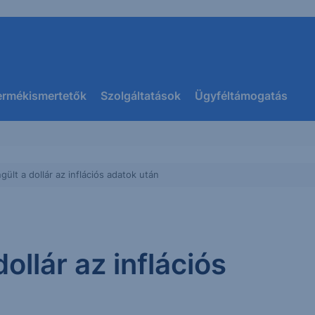
ermékismertetők
Szolgáltatások
Ügyféltámogatás
lt a dollár az inflációs adatok után
llár az inflációs