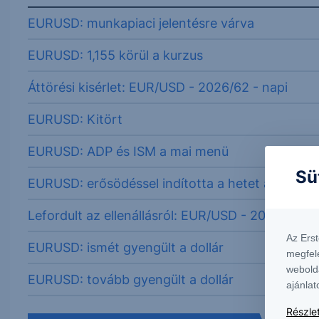
EURUSD: munkapiaci jelentésre várva
EURUSD: 1,155 körül a kurzus
Áttörési kisérlet: EUR/USD - 2026/62 - napi
EURUSD: Kitört
EURUSD: ADP és ISM a mai menü
Sü
EURUSD: erősödéssel indította a hetet a dollár
Lefordult az ellenállásról: EUR/USD - 2026/61 - 
Az Ers
EURUSD: ismét gyengült a dollár
megfel
webold
EURUSD: tovább gyengült a dollár
ajánlat
Részlet