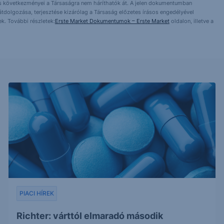
ntés következményei a Társaságra nem háríthatók át. A jelen dokumentumban
 átdolgozása, terjesztése kizárólag a Társaság előzetes írásos engedélyével
k. További részletek:
Erste Market Dokumentumok – Erste Market
oldalon, illetve a
PIACI HÍREK
Richter: várttól elmaradó második