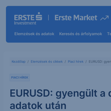
Elemzések és adatok
Keresés és árfolyamok
T
Kezdőlap
Elemzések és cikkek
Piaci hírek
EURUSD: gyengü
PIACI HÍREK
EURUSD: gyengült a do
adatok után