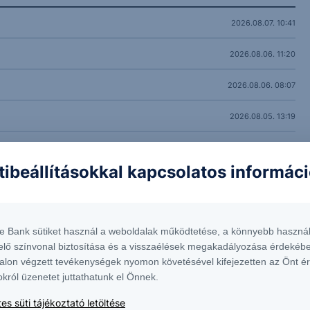
2026.08.07. 10:41
2026.08.06. 11:20
2026.08.06. 08:07
2026.08.05. 13:19
2026.08.05. 10:53
tibeállításokkal kapcsolatos informác
2026.08.04. 10:55
napi
2026.08.04. 08:31
te Bank sütiket használ a weboldalak működtetése, a könnyebb használ
2026.08.03. 10:43
elő színvonal biztosítása és a visszaélések megakadályozása érdekébe
alon végzett tevékenységek nyomon követésével kifejezetten az Önt é
2026.07.31. 10:49
okról üzenetet juttathatunk el Önnek.
es süti tájékoztató letöltése