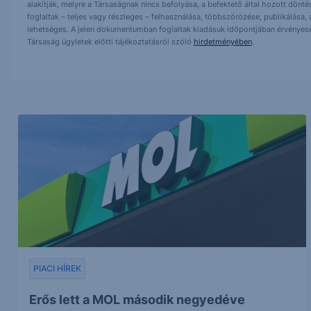
alakítják, melyre a Társaságnak nincs befolyása, a befektető által hozott dö
foglaltak – teljes vagy részleges – felhasználása, többszörözése, publikálása,
lehetséges. A jelen dokumentumban foglaltak kiadásuk időpontjában érvényese
Társaság ügyletek előtti tájékoztatásról szóló
hirdetményében
.
PIACI HÍREK
Erős lett a MOL második negyedéve