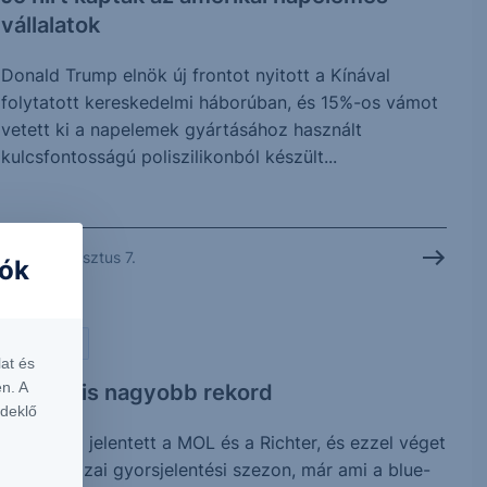
vállalatok
Donald Trump elnök új frontot nyitott a Kínával
folytatott kereskedelmi háborúban, és 15%-os vámot
vetett ki a napelemek gyártásához használt
kulcsfontosságú poliszilikonból készült...
2026. augusztus 7.
iók
PIACI HÍREK
at és
n. A
Vártnál is nagyobb rekord
rdeklő
Ma reggel jelentett a MOL és a Richter, és ezzel véget
is ért a hazai gyorsjelentési szezon, már ami a blue-