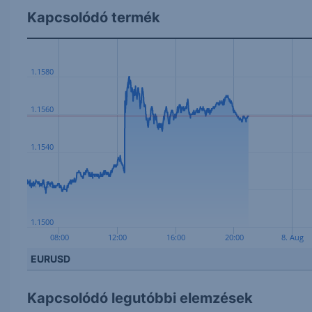
Kapcsolódó termék
1.1580
1.1560
1.1540
1.1520
1.1500
08:00
12:00
16:00
20:00
8. Aug
EURUSD
Kapcsolódó legutóbbi elemzések