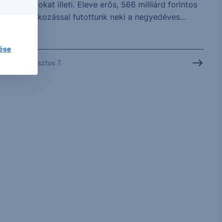
chip papírokat illeti. Eleve erős, 566 milliárd forintos
profitvárakozással futottunk neki a negyedéves...
lése
2026. augusztus 7.