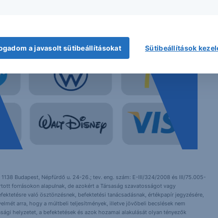
ogadom a javasolt sütibeállításokat
Sütibeállítások keze
 1138 Budapest, Népfürdő u. 24-26.; tev. eng. szám: E-III/324/2008 és III/75.005-
artott forrásokon alapulnak, de azokért a Társaság szavatosságot vagy
fektetésre való ösztönzésnek, befektetési tanácsadásnak, értékpapír jegyzésére,
yelmét arra, hogy a múltbeli teljesítmények, illetve jövőbeli becslések nem
asági helyzetet, a befektetések és azok hozamai alakulását olyan tényezők