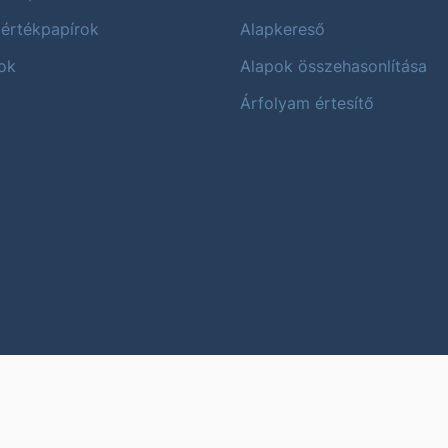
 értékpapírok
Alapkereső
ok
Alapok összehasonlítása
Árfolyam értesítő
Karrier
Impres