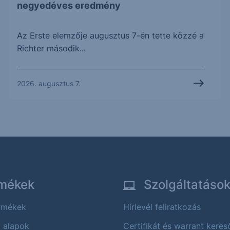
negyedéves eredmény
Az Erste elemzője augusztus 7-én tette közzé a
Richter második...
2026. augusztus 7.
mékek
Szolgáltatáso
ermékek
Hírlevél feliratkozás
i alapok
Certifikát és warrant keres