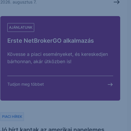
2026. augusztus 7.
AJÁNLATUNK
Erste NetBrokerGO alkalmazás
Kövesse a piaci eseményeket, és kereskedjen
bárhonnan, akár útközben is!
Tudjon meg többet
PIACI HÍREK
Jó hírt kaptak az amerikai napelemes