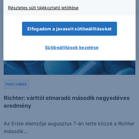
2026. augusztus 7.
Részletes süti tájékoztató letöltése
Elfogadom a javasolt sütibeállításokat
Sütibeállítások kezelése
PIACI HÍREK
Richter: várttól elmaradó második negyedéves
eredmény
Az Erste elemzője augusztus 7-én tette közzé a Richter
második...