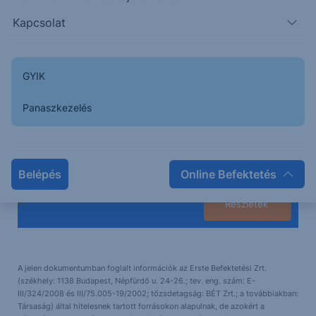
a biztonságos befektetések kedvelőinek.
Kapcsolat
GYIK
Panaszkezelés
Belépés
Online Befektetés
Részletek
A jelen dokumentumban foglalt információk az Erste Befektetési Zrt.
(székhely: 1138 Budapest, Népfürdő u. 24-26.; tev. eng. szám: E-
III/324/2008 és III/75.005-19/2002; tőzsdetagság: BÉT Zrt.; a továbbiakban:
Társaság) által hitelesnek tartott forrásokon alapulnak, de azokért a