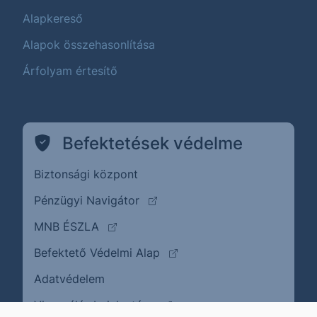
Alapkereső
Alapok összehasonlítása
Árfolyam értesítő
Befektetések védelme
Biztonsági központ
(külső oldalra ugrik)
Pénzügyi Navigátor
(külső oldalra ugrik)
MNB ÉSZLA
(külső oldalra ugrik)
Befektető Védelmi Alap
Adatvédelem
(külső oldalra ugrik)
Visszaélés bejelentése