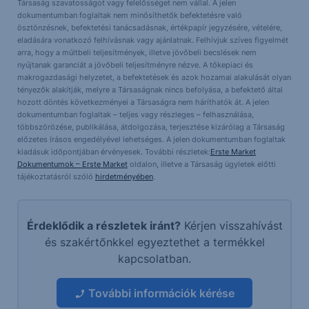
Társaság szavatosságot vagy felelősséget nem vállal. A jelen
dokumentumban foglaltak nem minősíthetők befektetésre való
ösztönzésnek, befektetési tanácsadásnak, értékpapír jegyzésére, vételére,
eladására vonatkozó felhívásnak vagy ajánlatnak. Felhívjuk szíves figyelmét
arra, hogy a múltbeli teljesítmények, illetve jövőbeli becslések nem
nyújtanak garanciát a jövőbeli teljesítményre nézve. A tőkepiaci és
makrogazdasági helyzetet, a befektetések és azok hozamai alakulását olyan
tényezők alakítják, melyre a Társaságnak nincs befolyása, a befektető által
hozott döntés következményei a Társaságra nem háríthatók át. A jelen
dokumentumban foglaltak – teljes vagy részleges – felhasználása,
többszörözése, publikálása, átdolgozása, terjesztése kizárólag a Társaság
előzetes írásos engedélyével lehetséges. A jelen dokumentumban foglaltak
kiadásuk időpontjában érvényesek. További részletek:
Erste Market
Dokumentumok – Erste Market
oldalon, illetve a Társaság ügyletek előtti
tájékoztatásról szóló
hirdetményében
.
Érdeklődik a részletek iránt?
Kérjen visszahívást
és szakértőnkkel egyeztethet a termékkel
kapcsolatban.
További információk kérése