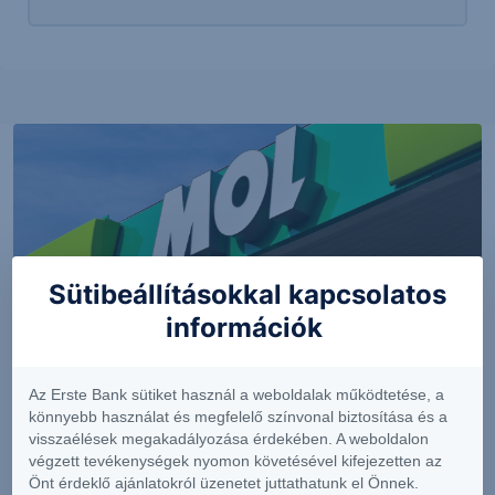
Sütibeállításokkal kapcsolatos
információk
PIACI HÍREK
Az Erste Bank sütiket használ a weboldalak működtetése, a
könnyebb használat és megfelelő színvonal biztosítása és a
Erős lett a MOL második negyedéve
visszaélések megakadályozása érdekében. A weboldalon
végzett tevékenységek nyomon követésével kifejezetten az
Önt érdeklő ajánlatokról üzenetet juttathatunk el Önnek.