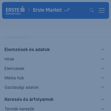
PIACI HÍREK
Elemzések és adatok
Újabb lépéssel támogatja Trump a
Hírek
kriptovalutákat
Elemzések
ERSTE REGGELI
Média hub
|
2025. augusztus 8. 09:52
Gazdasági adatok
Keresés és árfolyamok
Az amerikai elnök legújabb rendelete alapján a
kriptovalutákat be kell vonni a 401(K) nyugdíj-
Termék keresők