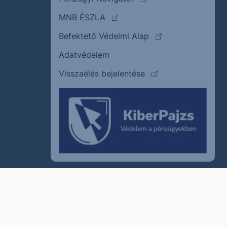
(külső oldalra ugrik)
MNB ÉSZLA
(külső oldalra ugrik
Befektető Védelmi Alap
Adatvédelem
(külső oldalra ugrik)
Visszaélés bejelentése
szum
Cookie policy
Jogi nyilatkozat
Kapcsolat
© 2011–2026
Erste Befektetési Zrt.