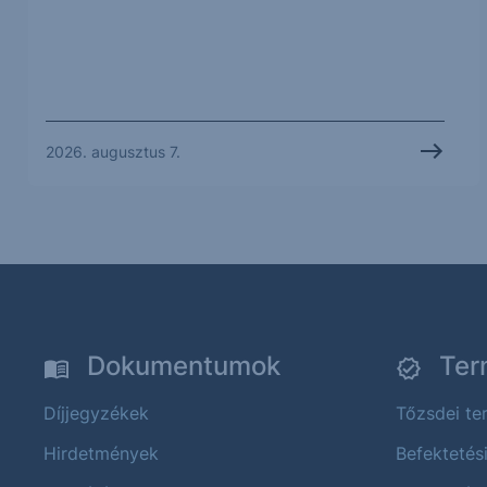
2026. augusztus 7.
Dokumentumok
Ter
Díjjegyzékek
Tőzsdei t
Hirdetmények
Befektetés