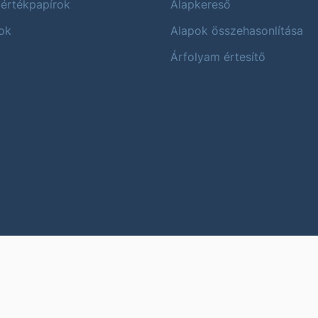
 értékpapírok
Alapkereső
ok
Alapok összehasonlítása
Árfolyam értesítő
Karrier
Impres