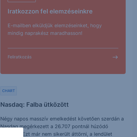
Iratkozzon fel elemzéseinkre
E-mailben elküldjük elemzéseinket, hogy
mindig naprakész maradhasson!
Feliratkozás
CHART
Nasdaq: Falba ütközött
Négy napos masszív emelkedést követően szerdán a
Nasdaq megérkezett a 26.707 pontnál húzódó
szinthez. Ezt már nem sikerült áttörni, a lendület