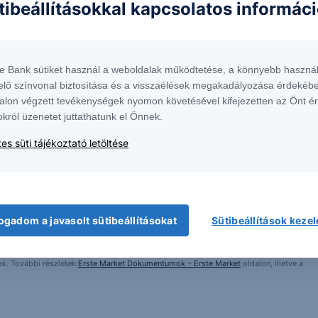
tibeállításokkal kapcsolatos informác
te Bank sütiket használ a weboldalak működtetése, a könnyebb használ
elő színvonal biztosítása és a visszaélések megakadályozása érdekébe
alon végzett tevékenységek nyomon követésével kifejezetten az Önt é
okról üzenetet juttathatunk el Önnek.
es süti tájékoztató letöltése
 1138 Budapest, Népfürdő u. 24-26.; tev. eng. szám: E-III/324/2008 és III/75.005-
artott forrásokon alapulnak, de azokért a Társaság szavatosságot vagy
fektetésre való ösztönzésnek, befektetési tanácsadásnak, értékpapír jegyzésére,
yelmét arra, hogy a múltbeli teljesítmények, illetve jövőbeli becslések nem
ogadom a javasolt sütibeállításokat
Sütibeállítások keze
asági helyzetet, a befektetések és azok hozamai alakulását olyan tényezők
ntés következményei a Társaságra nem háríthatók át. A jelen dokumentumban
 átdolgozása, terjesztése kizárólag a Társaság előzetes írásos engedélyével
k. További részletek:
Erste Market Dokumentumok – Erste Market
oldalon, illetve a