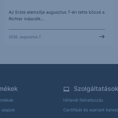
Az Erste elemzője augusztus 7-én tette közzé a
Richter második...
2026. augusztus 7.
mékek
Szolgáltatáso
ermékek
Hírlevél feliratkozás
i alapok
Certifikát és warrant keres