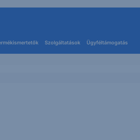
ermékismertetők
Szolgáltatások
Ügyféltámogatás