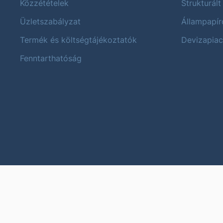
Közzétételek
Strukturált
Üzletszabályzat
Állampapír
Termék és költségtájékoztatók
Devizapiac
Fenntarthatóság