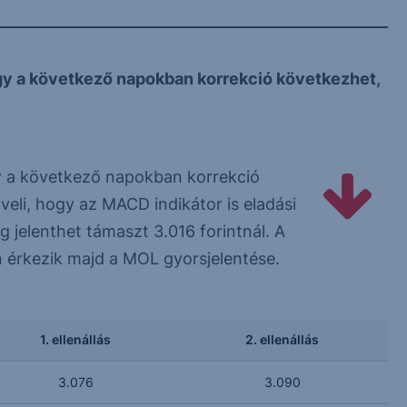
 így a következő napokban korrekció következhet,
így a következő napokban korrekció
eli, hogy az MACD indikátor is eladási
 jelenthet támaszt 3.016 forintnál. A
n érkezik majd a MOL gyorsjelentése.
1. ellenállás
2. ellenállás
3.076
3.090