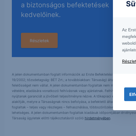
Sü
a biztonságos befektetések
kedvelőinek.
Az Ers
megfel
Részletek
webold
ajánlat
Részlet
A jelen dokumentumban foglalt információk az Erste Befektetési Zrt. (székhely:
19/2002; tőzsdetagság: BÉT Zrt.; a továbbiakban: Társaság) által hitelesnek t
felelősséget nem vállal. A jelen dokumentumban foglaltak nem minősíthetők be
vételére, eladására vonatkozó felhívásnak vagy ajánlatnak. Felhívjuk szíves fig
Elf
nyújtanak garanciát a jövőbeli teljesítményre nézve. A tőkepiaci és makrogazd
alakítják, melyre a Társaságnak nincs befolyása, a befektető által hozott dö
foglaltak – teljes vagy részleges – felhasználása, többszörözése, publikálása,
lehetséges. A jelen dokumentumban foglaltak kiadásuk időpontjában érvényese
Társaság ügyletek előtti tájékoztatásról szóló
hirdetményében
.