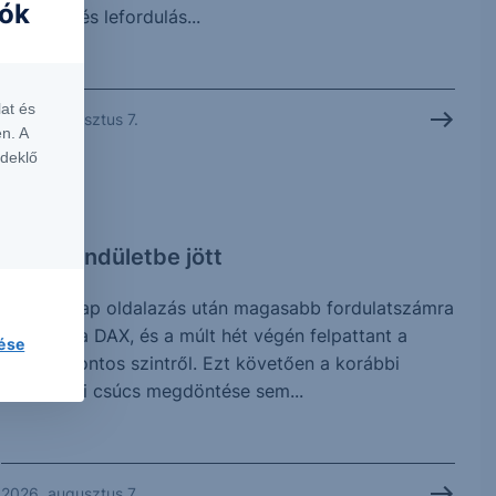
iók
megtört, és lefordulás...
at és
2026. augusztus 7.
n. A
rdeklő
CHART
DAX: Lendületbe jött
Néhány nap oldalazás után magasabb fordulatszámra
kapcsolt a DAX, és a múlt hét végén felpattant a
lése
25.508 pontos szintről. Ezt követően a korábbi
történelmi csúcs megdöntése sem...
2026. augusztus 7.