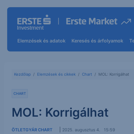
Elemzések és adatok
Keresés és árfolyamok
T
Kezdőlap
Elemzések és cikkek
Chart
MOL: Korrigálhat
CHART
MOL: Korrigálhat
|
ÖTLETGYÁR CHART
2025. augusztus 4. 15:59