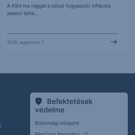
A KSH ma reggel a júliusi fogyasztói inflációs
adatot tette...
2026. augusztus 7.
k
Befektetések
védelme
Biztonsági központ
ő
(külső oldalra ugrik)
Pénzügyi Navigátor