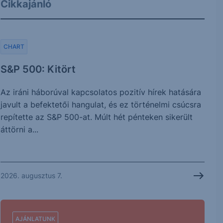
Cikkajánló
CHART
S&P 500: Kitört
Az iráni háborúval kapcsolatos pozitív hírek hatására
javult a befektetői hangulat, és ez történelmi csúcsra
repítette az S&P 500-at. Múlt hét pénteken sikerült
áttörni a...
2026. augusztus 7.
AJÁNLATUNK