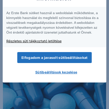
Az Erste Bank sütiket használ a weboldalak működtetése, a
könnyebb használat és megfelelő színvonal biztosítása és a
visszaélések megakadályozása érdekében. A weboldalon
végzett tevékenységek nyomon követésével kifejezetten az
Önt érdeklő ajánlatokról üzenetet juttathatunk el Önnek.
Részletes süti tájékoztató letöltése
PIACI HÍREK
Erős lett a MOL második negyedéve
Elfogadom a javasolt sütibeállításokat
2026. augusztus 7.
Sütibeállítások kezelése