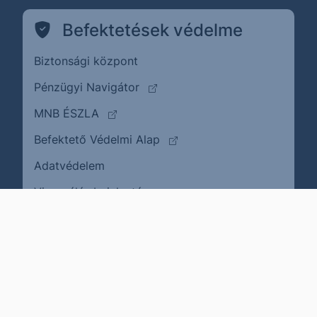
Befektetések védelme
Biztonsági központ
(külső oldalra ugrik)
Pénzügyi Navigátor
(külső oldalra ugrik)
MNB ÉSZLA
(külső oldalra ugrik)
Befektető Védelmi Alap
Adatvédelem
(külső oldalra ugrik)
Visszaélés bejelentése