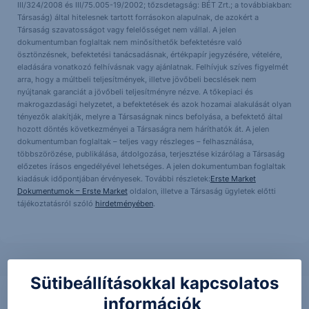
III/324/2008 és III/75.005-19/2002; tőzsdetagság: BÉT Zrt.; a továbbiakban:
Társaság) által hitelesnek tartott forrásokon alapulnak, de azokért a
Társaság szavatosságot vagy felelősséget nem vállal. A jelen
dokumentumban foglaltak nem minősíthetők befektetésre való
ösztönzésnek, befektetési tanácsadásnak, értékpapír jegyzésére, vételére,
eladására vonatkozó felhívásnak vagy ajánlatnak. Felhívjuk szíves figyelmét
arra, hogy a múltbeli teljesítmények, illetve jövőbeli becslések nem
nyújtanak garanciát a jövőbeli teljesítményre nézve. A tőkepiaci és
makrogazdasági helyzetet, a befektetések és azok hozamai alakulását olyan
tényezők alakítják, melyre a Társaságnak nincs befolyása, a befektető által
hozott döntés következményei a Társaságra nem háríthatók át. A jelen
dokumentumban foglaltak – teljes vagy részleges – felhasználása,
többszörözése, publikálása, átdolgozása, terjesztése kizárólag a Társaság
előzetes írásos engedélyével lehetséges. A jelen dokumentumban foglaltak
kiadásuk időpontjában érvényesek. További részletek:
Erste Market
Dokumentumok – Erste Market
oldalon, illetve a Társaság ügyletek előtti
tájékoztatásról szóló
hirdetményében
.
Sütibeállításokkal kapcsolatos
információk