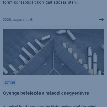
forint konszolidált korrigált adózás utáni...
2026. augusztus 6.
SZTORI
Gyenge befejezés a második negyedévre
A júniusi ipari termelési és kiskereskedelmi forgalmi