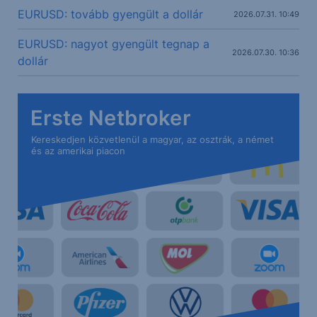
EURUSD: tovább gyengült a dollár
2026.07.31. 10:49
EURUSD: nagyot gyengült tegnap a
2026.07.30. 10:36
dollár
Erste Netbroker
Kereskedjen közvetlenül a magyar, az osztrák, a német
és az amerikai piacon