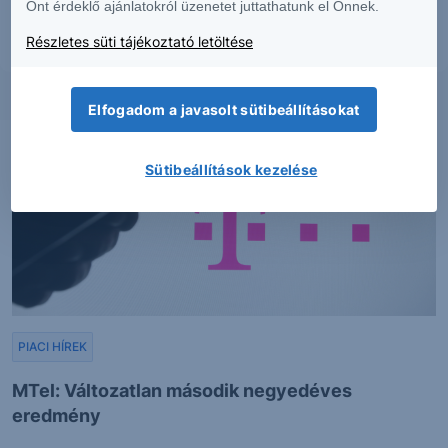
Önt érdeklő ajánlatokról üzenetet juttathatunk el Önnek.
tájékoztatásról szóló
hirdetményében
.
Részletes süti tájékoztató letöltése
Elfogadom a javasolt sütibeállításokat
Sütibeállítások kezelése
PIACI HÍREK
MTel: Változatlan második negyedéves
eredmény