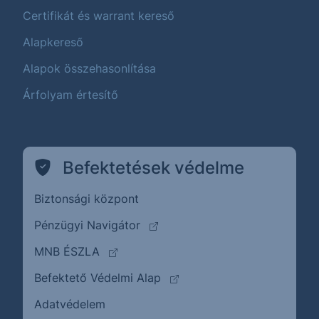
Certifikát és warrant kereső
Alapkereső
Alapok összehasonlítása
Árfolyam értesítő
Befektetések védelme
Biztonsági központ
(külső oldalra ugrik)
Pénzügyi Navigátor
(külső oldalra ugrik)
MNB ÉSZLA
(külső oldalra ugrik)
Befektető Védelmi Alap
Adatvédelem