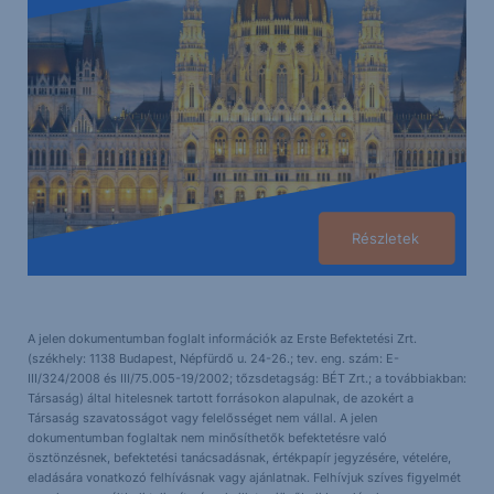
Részletek
A jelen dokumentumban foglalt információk az Erste Befektetési Zrt.
(székhely: 1138 Budapest, Népfürdő u. 24-26.; tev. eng. szám: E-
III/324/2008 és III/75.005-19/2002; tőzsdetagság: BÉT Zrt.; a továbbiakban:
Társaság) által hitelesnek tartott forrásokon alapulnak, de azokért a
Társaság szavatosságot vagy felelősséget nem vállal. A jelen
dokumentumban foglaltak nem minősíthetők befektetésre való
ösztönzésnek, befektetési tanácsadásnak, értékpapír jegyzésére, vételére,
eladására vonatkozó felhívásnak vagy ajánlatnak. Felhívjuk szíves figyelmét