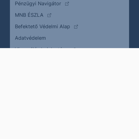
(külső oldalra ugrik)
Pénzügyi Navigátor
(külső oldalra ugrik)
MNB ÉSZLA
(külső oldalra ugrik)
Befektető Védelmi Alap
Adatvédelem
(külső oldalra ugrik)
Visszaélés bejelentése
Karrier