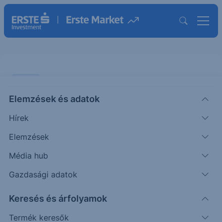
CHART
Elemzések és adatok
Nasdaq: Folytatódott az
Hírek
emelkedés
Elemzések
ÖTLETGYÁR CHART
Média hub
|
2025. július 18. 14:45
Gazdasági adatok
Keresés és árfolyamok
Bár az MACD indikátor teljesen vízszintesbe állt,
ami oldalazást valószínűsítene, a Nasdaq mégis
Termék keresők