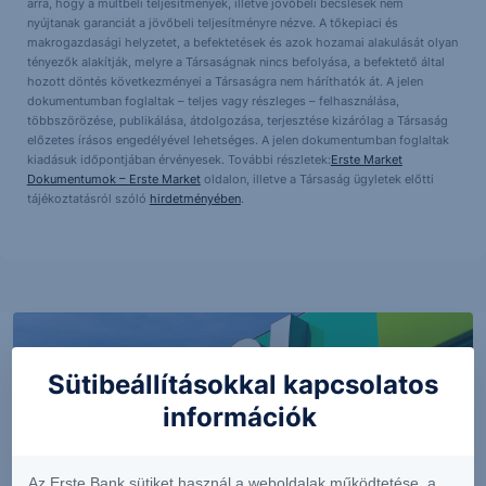
arra, hogy a múltbeli teljesítmények, illetve jövőbeli becslések nem
nyújtanak garanciát a jövőbeli teljesítményre nézve. A tőkepiaci és
makrogazdasági helyzetet, a befektetések és azok hozamai alakulását olyan
tényezők alakítják, melyre a Társaságnak nincs befolyása, a befektető által
hozott döntés következményei a Társaságra nem háríthatók át. A jelen
dokumentumban foglaltak – teljes vagy részleges – felhasználása,
többszörözése, publikálása, átdolgozása, terjesztése kizárólag a Társaság
előzetes írásos engedélyével lehetséges. A jelen dokumentumban foglaltak
kiadásuk időpontjában érvényesek. További részletek:
Erste Market
Dokumentumok – Erste Market
oldalon, illetve a Társaság ügyletek előtti
tájékoztatásról szóló
hirdetményében
.
Sütibeállításokkal kapcsolatos
információk
Az Erste Bank sütiket használ a weboldalak működtetése, a