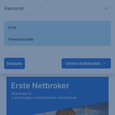
Kapcsolat
GYIK
Panaszkezelés
Belépés
Online Befektetés
Erste Netbroker
Állampapírok
a biztonságos befektetések kedvelőinek.