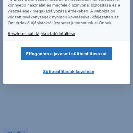
könnyebb használat és megfelelő színvonal biztosítása és a
visszaélések megakadályozása érdekében. A weboldalon
végzett tevékenységek nyomon követésével kifejezetten az
PIACI HÍREK
Önt érdeklő ajánlatokról üzenetet juttathatunk el Önnek.
Erős lett a MOL második negyedéve
Részletes süti tájékoztató letöltése
Elfogadom a javasolt sütibeállításokat
2026. augusztus 7.
Sütibeállítások kezelése
PIACI HÍREK