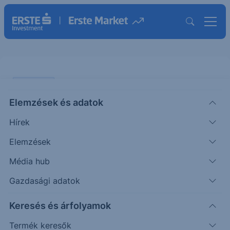
PIACI HÍREK
Elemzések és adatok
EURHUF: formában a forint
Hírek
ERSTE TÍZÓRAI
Elemzések
|
2025. július 4. 12:16
Média hub
Gazdasági adatok
Csütörtökön korrigált a forint jegyzése az euróval
Keresés és árfolyamok
szemben, sőt ma reggel már ismét 399 alatt
találjuk az EURHUF kurzusát. A kormányzat
Termék keresők