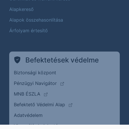
Alapkereső
Alapok összehasonlítása
Árfolyam értesítő
Befektetések védelme
Biztonsági központ
(külső oldalra ugrik)
Pénzügyi Navigátor
(külső oldalra ugrik)
MNB ÉSZLA
(külső oldalra ugrik)
Befektető Védelmi Alap
Adatvédelem
(külső oldalra ugrik)
Visszaélés bejelentése