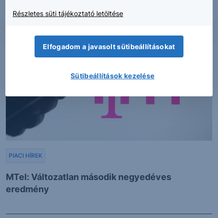
Részletes süti tájékoztató letöltése
Elfogadom a javasolt sütibeállításokat
Sütibeállítások kezelése
PIACI HÍREK
MTel: Változatlan második negyedéves
eredmény