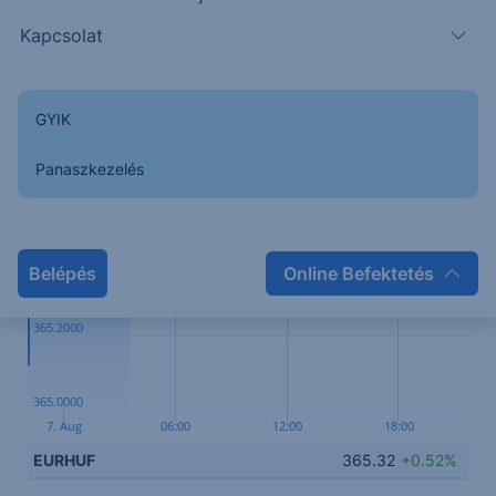
illetően.
Kapcsolat
Kapcsolódó termék
GYIK
Panaszkezelés
365.6000
365.4000
Belépés
Online Befektetés
365.2000
365.0000
7. Aug
06:00
12:00
18:00
EURHUF
365.32
+0.52%