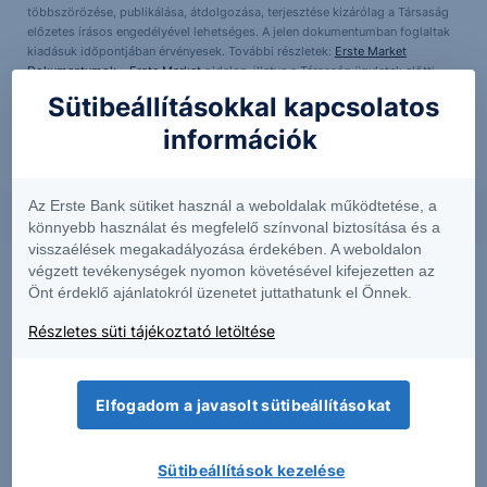
többszörözése, publikálása, átdolgozása, terjesztése kizárólag a Társaság
előzetes írásos engedélyével lehetséges. A jelen dokumentumban foglaltak
kiadásuk időpontjában érvényesek. További részletek:
Erste Market
Dokumentumok – Erste Market
oldalon, illetve a Társaság ügyletek előtti
tájékoztatásról szóló
hirdetményében
. A jelen dokumentumban foglaltak
Sütibeállításokkal kapcsolatos
kizárólag a szerző személyes véleményét tükrözik és nem tekinthetőek az
Erste Befektetési Zrt. hivatalos szakmai álláspontjának
információk
Az Erste Bank sütiket használ a weboldalak működtetése, a
könnyebb használat és megfelelő színvonal biztosítása és a
visszaélések megakadályozása érdekében. A weboldalon
végzett tevékenységek nyomon követésével kifejezetten az
Önt érdeklő ajánlatokról üzenetet juttathatunk el Önnek.
Részletes süti tájékoztató letöltése
Elfogadom a javasolt sütibeállításokat
Sütibeállítások kezelése