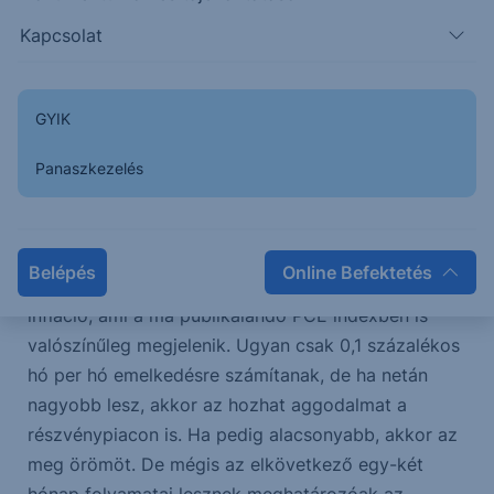
időszakban mérték 90 nappal, az ezt követő pedig
Kapcsolat
a 2020-as COVID19 idején volt, amikor a 2020.
február 19-i csúcsot követően 126 nap után
láthattunk újra soha nem látott értéket az indexben.
GYIK
Egyesek szerint valójában még az iráni-izraeli
Panaszkezelés
konfliktus is a mesterséges intelligencia (MI)
megoldások növekedési potenciálját fűti. Így
továbbra is veszik az MI és tech cégeket. Pedig
Belépés
Online Befektetés
kockázatok vannak továbbra is. Ilyen például az
infláció, ami a ma publikálandó PCE indexben is
valószínűleg megjelenik. Ugyan csak 0,1 százalékos
hó per hó emelkedésre számítanak, de ha netán
nagyobb lesz, akkor az hozhat aggodalmat a
részvénypiacon is. Ha pedig alacsonyabb, akkor az
meg örömöt. De mégis az elkövetkező egy-két