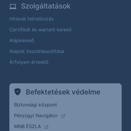
Szolgáltatások
Hírlevél feliratkozás
Certifikát és warrant kereső
Alapkereső
Alapok összehasonlítása
Árfolyam értesítő
Befektetések védelme
Biztonsági központ
(külső oldalra ugrik)
Pénzügyi Navigátor
(külső oldalra ugrik)
MNB ÉSZLA