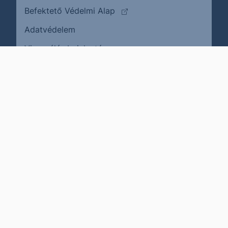
(külső oldalra ugrik)
Befektető Védelmi Alap
Adatvédelem
(külső oldalra ugrik)
Visszaélés bejelentése
Karrier
Impresszum
Cookie policy