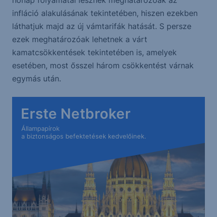
hónap folyamatai lesznek meghatározóak az
infláció alakulásának tekintetében, hiszen ezekben
láthatjuk majd az új vámtarifák hatását. S persze
ezek meghatározóak lehetnek a várt
kamatcsökkentések tekintetében is, amelyek
esetében, most ősszel három csökkentést várnak
egymás után.
Erste Netbroker
Állampapírok
a biztonságos befektetések kedvelőinek.