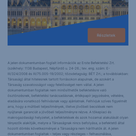
Részletek
A jelen dokumentumban foglalt információk az Erste Befektetési Zrt.
(székhely: 1138 Budapest, Népfürdő u. 24-26.; tev. eng. szám: E-
III/324/2008 és III/75.005-19/2002; tőzsdetagság: BÉT Zrt.; a továbbiakban:
Társaság) által hitelesnek tartott forrásokon alapulnak, de azokért a
Társaság szavatosságot vagy felelősséget nem vállal. A jelen
dokumentumban foglaltak nem minősíthetők befektetésre való
ösztönzésnek, befektetési tanácsadásnak, értékpapír jegyzésére, vételére,
eladására vonatkozó felhívásnak vagy ajánlatnak. Felhívjuk szíves figyelmét
arra, hogy a múltbeli teljesítmények, illetve jövőbeli becslések nem
nyújtanak garanciát a jövőbeli teljesítményre nézve. A tőkepiaci és
makrogazdasági helyzetet, a befektetések és azok hozamai alakulását olyan
tényezők alakítják, melyre a Társaságnak nincs befolyása, a befektető által
hozott döntés következményei a Társaságra nem háríthatók át. A jelen
dokumentumban foglaltak – teljes vagy részleges – felhasználása,