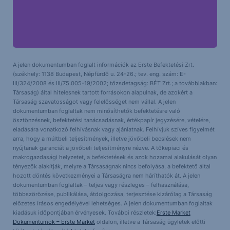
A jelen dokumentumban foglalt információk az Erste Befektetési Zrt.
(székhely: 1138 Budapest, Népfürdő u. 24-26.; tev. eng. szám: E-
III/324/2008 és III/75.005-19/2002; tőzsdetagság: BÉT Zrt.; a továbbiakban:
Társaság) által hitelesnek tartott forrásokon alapulnak, de azokért a
Társaság szavatosságot vagy felelősséget nem vállal. A jelen
dokumentumban foglaltak nem minősíthetők befektetésre való
ösztönzésnek, befektetési tanácsadásnak, értékpapír jegyzésére, vételére,
eladására vonatkozó felhívásnak vagy ajánlatnak. Felhívjuk szíves figyelmét
arra, hogy a múltbeli teljesítmények, illetve jövőbeli becslések nem
nyújtanak garanciát a jövőbeli teljesítményre nézve. A tőkepiaci és
makrogazdasági helyzetet, a befektetések és azok hozamai alakulását olyan
tényezők alakítják, melyre a Társaságnak nincs befolyása, a befektető által
hozott döntés következményei a Társaságra nem háríthatók át. A jelen
dokumentumban foglaltak – teljes vagy részleges – felhasználása,
többszörözése, publikálása, átdolgozása, terjesztése kizárólag a Társaság
előzetes írásos engedélyével lehetséges. A jelen dokumentumban foglaltak
kiadásuk időpontjában érvényesek. További részletek:
Erste Market
Dokumentumok – Erste Market
oldalon, illetve a Társaság ügyletek előtti