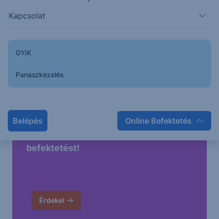
Kapcsolat
GYIK
Panaszkezelés
Belépés
Online Befektetés
Higgy magadban és indíts Erste Future
befektetést!
Érdekel