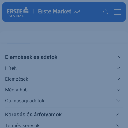
PIACI HÍREK
Elemzések és adatok
Elhalasztott banki szigorítás
Hírek
ERSTE REGGELI
Elemzések
|
2025. június 13. 10:10
Média hub
Gazdasági adatok
A korábbi javaslatokkal összhangban az Európai
Keresés és árfolyamok
Unió 2027 januárig elhalasztotta a banki
kereskedési könyvekre vonatkozó szigorúbb
Termék keresők