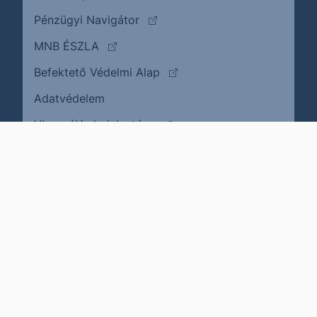
(külső oldalra ugrik)
Pénzügyi Navigátor
(külső oldalra ugrik)
MNB ÉSZLA
(külső oldalra ugrik)
Befektető Védelmi Alap
Adatvédelem
(külső oldalra ugrik)
Visszaélés bejelentése
Karrier