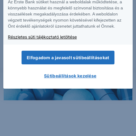
Az Erste Bank sütiket használ a weboldalak működtetése, a
könnyebb használat és megfelelő színvonal biztosítása és a
visszaélések megakadályozása érdekében. A weboldalon
végzett tevékenységek nyomon követésével kifejezetten az
PIACI HÍREK
Önt érdeklő ajánlatokról üzenetet juttathatunk el Önnek.
Részletes süti tájékoztató letöltése
Erős lett a MOL második negyedéve
Elfogadom a javasolt sütibeállításokat
2026. augusztus 7.
Sütibeállítások kezelése