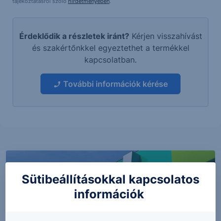
tájékoztatásról szóló
hirdetményében
.
Érdeklődik a részletek iránt?
Kérjen visszahívást
és szakértőnkkel egyeztethet a termékkel
kapcsolatban.
További információk kérése
Sütibeállításokkal kapcsolatos
információk