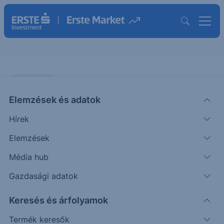
PIACI HÍREK
Elemzések és adatok
Formában a forint
Hírek
ERSTE TÍZÓRAI
Elemzések
|
2025. június 12. 10:36
Média hub
Gazdasági adatok
Gyakorlatilag az EKB kamatdöntése óta és az
Keresés és árfolyamok
elmúlt hetek kedvező hitelminősítői lépéseinek
eredményeként a carry trade viszi magával a
Termék keresők