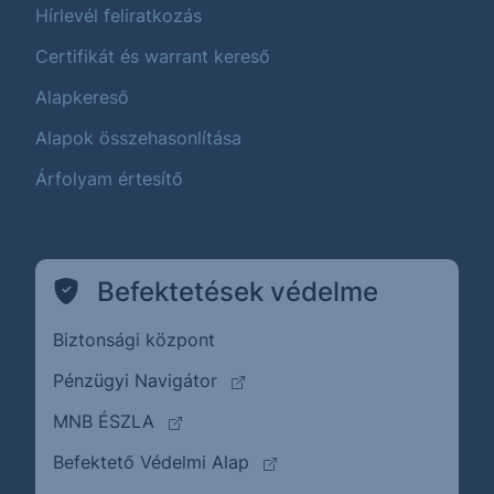
Hírlevél feliratkozás
Certifikát és warrant kereső
Alapkereső
Alapok összehasonlítása
Árfolyam értesítő
Befektetések védelme
Biztonsági központ
(külső oldalra ugrik)
Pénzügyi Navigátor
(külső oldalra ugrik)
MNB ÉSZLA
(külső oldalra ugrik)
Befektető Védelmi Alap