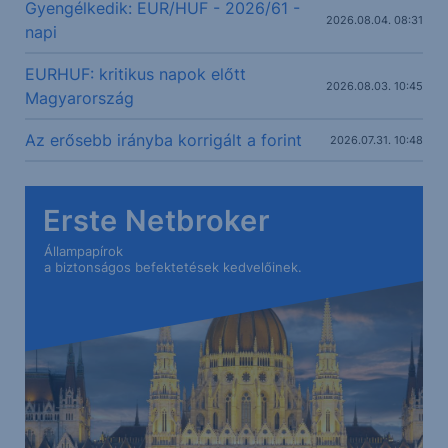
Gyengélkedik: EUR/HUF - 2026/61 -
2026.08.04. 08:31
napi
EURHUF: kritikus napok előtt
2026.08.03. 10:45
Magyarország
Az erősebb irányba korrigált a forint
2026.07.31. 10:48
Erste Netbroker
Állampapírok
a biztonságos befektetések kedvelőinek.