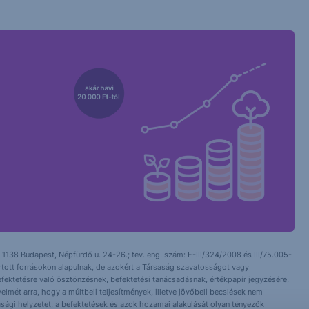
 1138 Budapest, Népfürdő u. 24-26.; tev. eng. szám: E-III/324/2008 és III/75.005-
artott forrásokon alapulnak, de azokért a Társaság szavatosságot vagy
fektetésre való ösztönzésnek, befektetési tanácsadásnak, értékpapír jegyzésére,
yelmét arra, hogy a múltbeli teljesítmények, illetve jövőbeli becslések nem
asági helyzetet, a befektetések és azok hozamai alakulását olyan tényezők