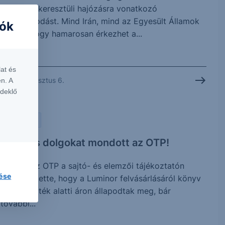
szoroson keresztüli hajózásra vonatkozó
megállapodást. Mind Irán, mind az Egyesült Államok
iók
jelezte, hogy hamarosan érkezhet a...
at és
2026. augusztus 6.
n. A
rdeklő
PIACI HÍREK
Érdekes dolgokat mondott az OTP!
Tegnap az OTP a sajtó- és elemzői tájékoztatón
lése
megerősítette, hogy a Luminor felvásárlásáról könyv
szerinti érték alatti áron állapodtak meg, bár
további...