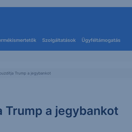
ermékismertetők
Szolgáltatások
Ügyféltámogatás
buzdítja Trump a jegybankot
a Trump a jegybankot