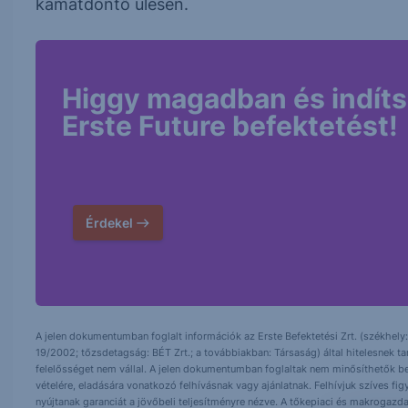
kamatdöntő ülésén.
Higgy magadban és indíts
Erste Future befektetést!
Érdekel
A jelen dokumentumban foglalt információk az Erste Befektetési Zrt. (székhely:
19/2002; tőzsdetagság: BÉT Zrt.; a továbbiakban: Társaság) által hitelesnek t
felelősséget nem vállal. A jelen dokumentumban foglaltak nem minősíthetők be
vételére, eladására vonatkozó felhívásnak vagy ajánlatnak. Felhívjuk szíves fig
nyújtanak garanciát a jövőbeli teljesítményre nézve. A tőkepiaci és makrogazd