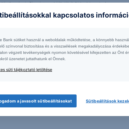
ntés következményei a Társaságra nem háríthatók át. A jelen dokumentumban
 átdolgozása, terjesztése kizárólag a Társaság előzetes írásos engedélyével
tibeállításokkal kapcsolatos informác
k. További részletek:
Erste Market Dokumentumok – Erste Market
oldalon, illetve a
te Bank sütiket használ a weboldalak működtetése, a könnyebb használ
ívást és szakértőnkkel egyeztethet a termékkel
elő színvonal biztosítása és a visszaélések megakadályozása érdekébe
alon végzett tevékenységek nyomon követésével kifejezetten az Önt é
olatban.
okról üzenetet juttathatunk el Önnek.
formációk kérése
es süti tájékoztató letöltése
ogadom a javasolt sütibeállításokat
Sütibeállítások keze