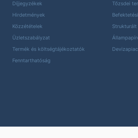
Díjjegyzékek
Tőzsdei t
Hirdetmények
Befektetés
Közzétételek
Strukturált
Üzletszabályzat
Állampapír
Termék és költségtájékoztatók
Devizapiac
Fenntarthatóság