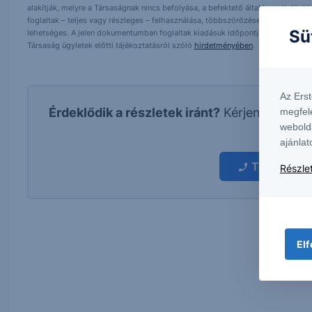
alakítják, melyre a Társaságnak nincs befolyása, a befektető által hozott dö
foglaltak – teljes vagy részleges – felhasználása, többszörözése, publikálása,
Sü
lehetséges. A jelen dokumentumban foglaltak kiadásuk időpontjában érvényese
Társaság ügyletek előtti tájékoztatásról szóló
hirdetményében
.
Az Ers
Érdeklődik a részletek iránt?
Kérjen visszah
megfel
webold
kapcs
ajánlat
További in
Részlet
Elf