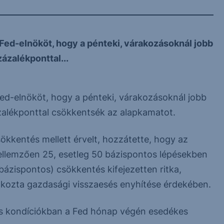
Fed-elnököt, hogy a pénteki, várakozásoknál jobb
zázalékponttal...
Fed-elnököt, hogy a pénteki, várakozásoknál jobb
ázalékponttal csökkentsék az alapkamatot.
kkentés mellett érvelt, hozzátette, hogy az
jellemzően 25, esetleg 50 bázispontos lépésekben
bázispontos) csökkentés kifejezetten ritka,
okozta gazdasági visszaesés enyhítése érdekében.
is kondíciókban a Fed hónap végén esedékes