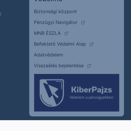
Biztonsági központ
ő
(külső oldalra ugrik)
Pénzügyi Navigátor
(külső oldalra ugrik)
MNB ÉSZLA
(külső oldalra ugrik
Befektető Védelmi Alap
Adatvédelem
(külső oldalra ugrik)
Visszaélés bejelentése