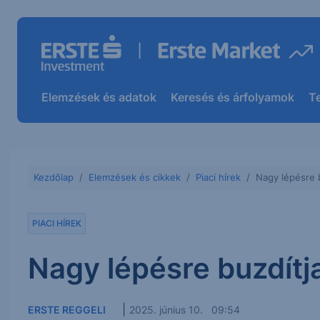
Elemzések és adatok
Keresés és árfolyamok
T
Kezdőlap
Elemzések és cikkek
Piaci hírek
Nagy lépésre 
PIACI HÍREK
Nagy lépésre buzdítj
|
ERSTE REGGELI
2025. június 10. 09:54