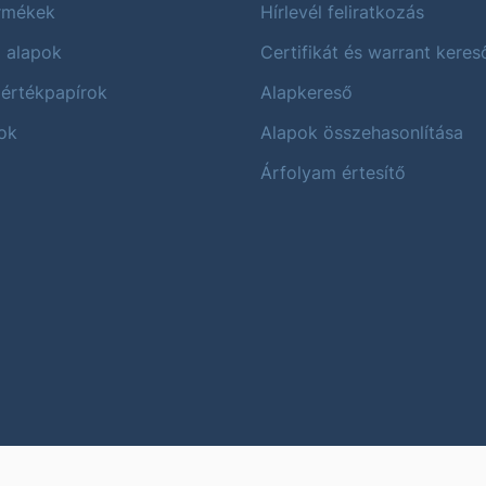
ermékek
Hírlevél feliratkozás
i alapok
Certifikát és warrant keres
 értékpapírok
Alapkereső
ok
Alapok összehasonlítása
Árfolyam értesítő