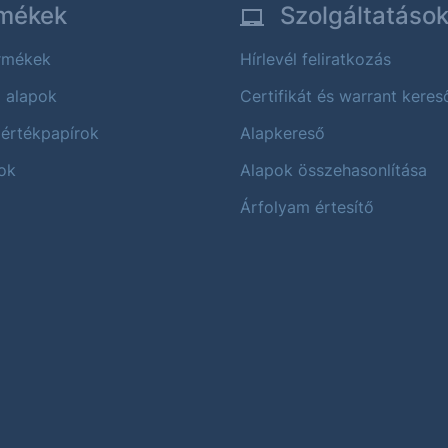
mékek
Szolgáltatáso
ermékek
Hírlevél feliratkozás
i alapok
Certifikát és warrant keres
 értékpapírok
Alapkereső
ok
Alapok összehasonlítása
Árfolyam értesítő