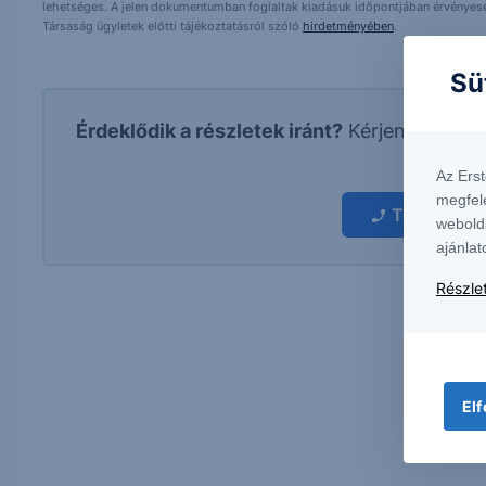
lehetséges. A jelen dokumentumban foglaltak kiadásuk időpontjában érvényese
Társaság ügyletek előtti tájékoztatásról szóló
hirdetményében
.
Sü
Érdeklődik a részletek iránt?
Kérjen visszah
kapcs
Az Ers
megfel
További in
webold
ajánlat
Részlet
Elf