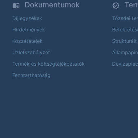
Dokumentumok
Ter
Díjjegyzékek
Tőzsdei t
Hirdetmények
Befektetés
Közzétételek
Strukturált
Üzletszabályzat
Állampapír
Termék és költségtájékoztatók
Devizapiac
Fenntarthatóság