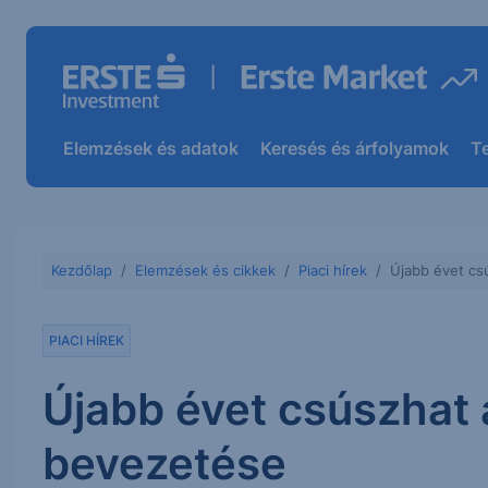
Elemzések és adatok
Keresés és árfolyamok
T
Kezdőlap
Elemzések és cikkek
Piaci hírek
Újabb évet cs
PIACI HÍREK
Újabb évet csúszhat a
bevezetése