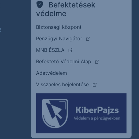
k
Befektetések
védelme
Biztonsági központ
ő
(külső oldalra ugrik)
Pénzügyi Navigátor
(külső oldalra ugrik)
MNB ÉSZLA
(külső oldalra ugrik
Befektető Védelmi Alap
Adatvédelem
(külső oldalra ugrik)
Visszaélés bejelentése