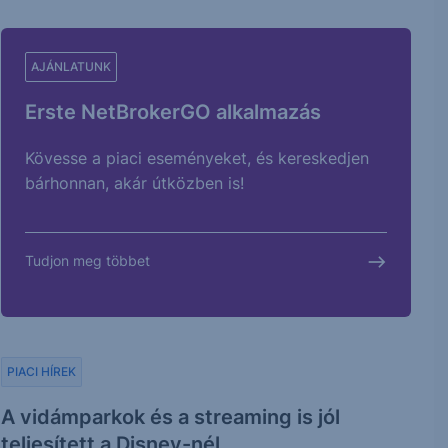
AJÁNLATUNK
Erste NetBrokerGO alkalmazás
Kövesse a piaci eseményeket, és kereskedjen
bárhonnan, akár útközben is!
Tudjon meg többet
PIACI HÍREK
A vidámparkok és a streaming is jól
teljesített a Disney-nél