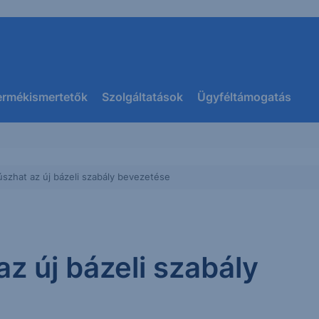
ermékismertetők
Szolgáltatások
Ügyféltámogatás
úszhat az új bázeli szabály bevezetése
z új bázeli szabály