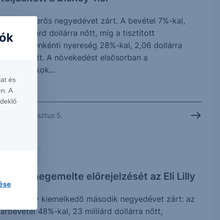
A Disney erős negyedévet zárt. A bevétel 7%-kal,
25,2 milliárd dollárra nőtt, míg a tisztított
iók
részvényenkénti nyereség 28%-kal, 2,06 dollárra
emelkedett. A növekedést elsősorban a
vidámparkok...
at és
n. A
rdeklő
2026. augusztus 5.
PIACI HÍREK
Ismét megemelte előrejelzését az Eli Lilly
lése
Az Eli Lilly kiemelkedő második negyedévet zárt: az
árbevétel 48%-kal, 23 milliárd dollárra nőtt,