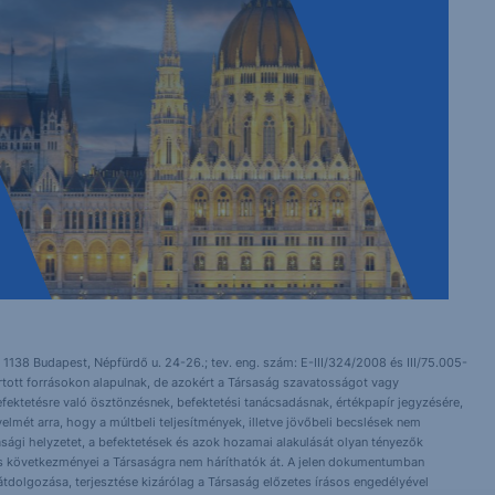
 1138 Budapest, Népfürdő u. 24-26.; tev. eng. szám: E-III/324/2008 és III/75.005-
artott forrásokon alapulnak, de azokért a Társaság szavatosságot vagy
fektetésre való ösztönzésnek, befektetési tanácsadásnak, értékpapír jegyzésére,
yelmét arra, hogy a múltbeli teljesítmények, illetve jövőbeli becslések nem
asági helyzetet, a befektetések és azok hozamai alakulását olyan tényezők
ntés következményei a Társaságra nem háríthatók át. A jelen dokumentumban
 átdolgozása, terjesztése kizárólag a Társaság előzetes írásos engedélyével