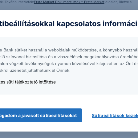
k. További részletek:
Erste Market Dokumentumok – Erste Market
oldalon, illetve a
tibeállításokkal kapcsolatos informác
ívást és szakértőnkkel egyeztethet a termékkel
olatban.
te Bank sütiket használ a weboldalak működtetése, a könnyebb használ
elő színvonal biztosítása és a visszaélések megakadályozása érdekébe
formációk kérése
alon végzett tevékenységek nyomon követésével kifejezetten az Önt é
okról üzenetet juttathatunk el Önnek.
es süti tájékoztató letöltése
ogadom a javasolt sütibeállításokat
Sütibeállítások keze