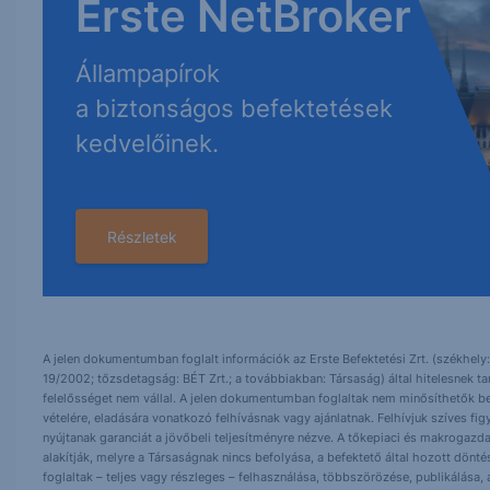
Erste NetBroker
Állampapírok
a biztonságos befektetések
kedvelőinek.
Részletek
A jelen dokumentumban foglalt információk az Erste Befektetési Zrt. (székhely:
19/2002; tőzsdetagság: BÉT Zrt.; a továbbiakban: Társaság) által hitelesnek t
felelősséget nem vállal. A jelen dokumentumban foglaltak nem minősíthetők be
vételére, eladására vonatkozó felhívásnak vagy ajánlatnak. Felhívjuk szíves fig
nyújtanak garanciát a jövőbeli teljesítményre nézve. A tőkepiaci és makrogazd
alakítják, melyre a Társaságnak nincs befolyása, a befektető által hozott dö
foglaltak – teljes vagy részleges – felhasználása, többszörözése, publikálása,