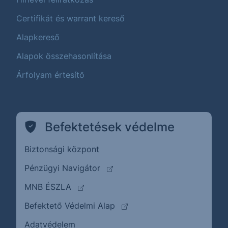
Certifikát és warrant kereső
Alapkereső
Alapok összehasonlítása
Árfolyam értesítő
Befektetések védelme
Biztonsági központ
(külső oldalra ugrik)
Pénzügyi Navigátor
(külső oldalra ugrik)
MNB ÉSZLA
(külső oldalra ugrik)
Befektető Védelmi Alap
Adatvédelem