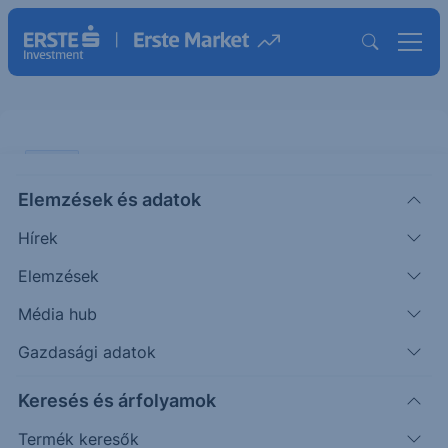
CHART
Elemzések és adatok
BUX: Lefordulhat
Hírek
ÖTLETGYÁR CHART
Elemzések
|
2025. május 19. 14:51
Média hub
Gazdasági adatok
Az áprilisi mélyponthoz képest 30%-ot
Keresés és árfolyamok
emelkedett a BUX index értéke, így időszerűvé
vált mostanra a korrekció. Az RSI index...
Termék keresők