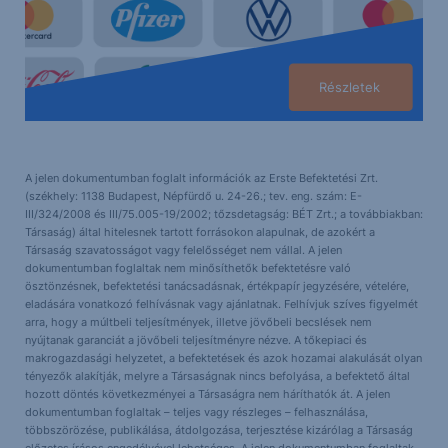
Részletek
A jelen dokumentumban foglalt információk az Erste Befektetési Zrt.
(székhely: 1138 Budapest, Népfürdő u. 24-26.; tev. eng. szám: E-
III/324/2008 és III/75.005-19/2002; tőzsdetagság: BÉT Zrt.; a továbbiakban:
Társaság) által hitelesnek tartott forrásokon alapulnak, de azokért a
Társaság szavatosságot vagy felelősséget nem vállal. A jelen
dokumentumban foglaltak nem minősíthetők befektetésre való
ösztönzésnek, befektetési tanácsadásnak, értékpapír jegyzésére, vételére,
eladására vonatkozó felhívásnak vagy ajánlatnak. Felhívjuk szíves figyelmét
arra, hogy a múltbeli teljesítmények, illetve jövőbeli becslések nem
nyújtanak garanciát a jövőbeli teljesítményre nézve. A tőkepiaci és
makrogazdasági helyzetet, a befektetések és azok hozamai alakulását olyan
tényezők alakítják, melyre a Társaságnak nincs befolyása, a befektető által
hozott döntés következményei a Társaságra nem háríthatók át. A jelen
dokumentumban foglaltak – teljes vagy részleges – felhasználása,
többszörözése, publikálása, átdolgozása, terjesztése kizárólag a Társaság