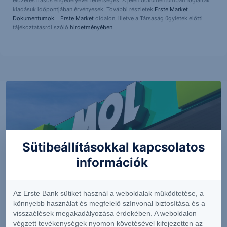
előzetes írásos engedélyével lehetséges. A jelen dokumentumban foglaltak
kiadásuk időpontjában érvényesek. További részletek:
Erste Market
Dokumentumok – Erste Market
oldalon, illetve a Társaság ügyletek előtti
tájékoztatásról szóló
hirdetményében
.
Sütibeállításokkal kapcsolatos
információk
Az Erste Bank sütiket használ a weboldalak működtetése, a
PIACI HÍREK
könnyebb használat és megfelelő színvonal biztosítása és a
visszaélések megakadályozása érdekében. A weboldalon
Erős lett a MOL második negyedéve
végzett tevékenységek nyomon követésével kifejezetten az