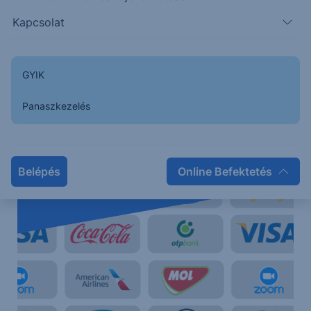
Kapcsolat
GYIK
Panaszkezelés
Erste Netbroker
Kereskedjen közvetlenül a magyar, az osztrák, a német
Belépés
Online Befektetés
és az amerikai piacon