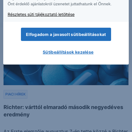
Önt érdeklő ajánlatokról üzenetet juttathatunk el Önnek.
Részletes süti tájékoztató letöltése
2026. augusztus 7.
Elfogadom a javasolt sütibeállításokat
Sütibeállítások kezelése
PIACI HÍREK
Richter: várttól elmaradó második negyedéves
eredmény
Az Erste elemzője augusztus 7-én tette közzé a Richter