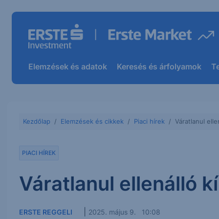
Elemzések és adatok
Keresés és árfolyamok
T
Kezdőlap
Elemzések és cikkek
Piaci hírek
Váratlanul ell
PIACI HÍREK
Váratlanul ellenálló 
|
ERSTE REGGELI
2025. május 9. 10:08