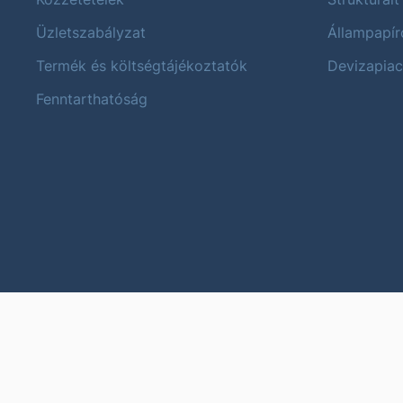
Üzletszabályzat
Állampapír
Termék és költségtájékoztatók
Devizapiac
Fenntarthatóság