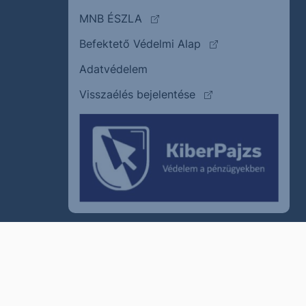
(külső oldalra ugrik)
MNB ÉSZLA
(külső oldalra ugrik
Befektető Védelmi Alap
Adatvédelem
(külső oldalra ugrik)
Visszaélés bejelentése
szum
Cookie policy
Jogi nyilatkozat
Kapcsolat
© 2011–2026
Erste Befektetési Zrt.