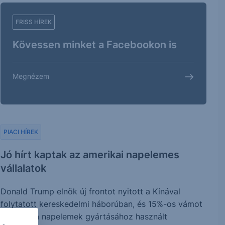
FRISS HÍREK
Kövessen minket a Facebookon is
Megnézem
PIACI HÍREK
Jó hírt kaptak az amerikai napelemes
vállalatok
Donald Trump elnök új frontot nyitott a Kínával
folytatott kereskedelmi háborúban, és 15%-os vámot
vetett ki a napelemek gyártásához használt