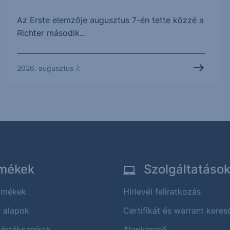
Az Erste elemzője augusztus 7-én tette közzé a
Richter második...
2026. augusztus 7.
mékek
Szolgáltatáso
ermékek
Hírlevél feliratkozás
i alapok
Certifikát és warrant keres
 értékpapírok
Alapkereső