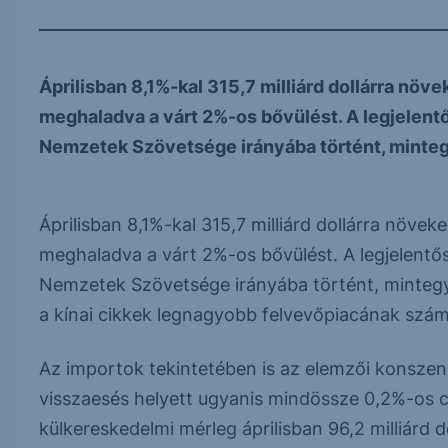
Áprilisban 8,1%-kal 315,7 milliárd dollárra növe
meghaladva a várt 2%-os bővülést. A legjelent
Nemzetek Szövetsége irányába történt, mintegy
Áprilisban 8,1%-kal 315,7 milliárd dollárra növek
meghaladva a várt 2%-os bővülést. A legjelentő
Nemzetek Szövetsége irányába történt, mintegy
a kínai cikkek legnagyobb felvevőpiacának szám
Az importok tekintetében is az elemzői konszen
visszaesés helyett ugyanis mindössze 0,2%-os c
külkereskedelmi mérleg áprilisban 96,2 milliárd