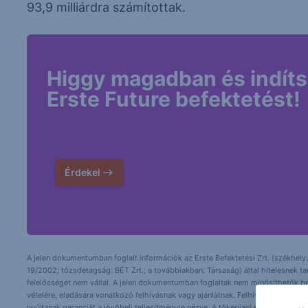
93,9 milliárdra számítottak.
Higgy magadban és indíts
Erste Future befektetést!
Érdekel
A jelen dokumentumban foglalt információk az Erste Befektetési Zrt. (székhely:
19/2002; tőzsdetagság: BÉT Zrt.; a továbbiakban: Társaság) által hitelesnek t
felelősséget nem vállal. A jelen dokumentumban foglaltak nem minősíthetők be
vételére, eladására vonatkozó felhívásnak vagy ajánlatnak. Felhívjuk szíves fig
nyújtanak garanciát a jövőbeli teljesítményre nézve. A tőkepiaci és makrogazd