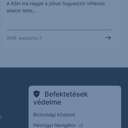
A KSH ma reggel a júliusi fogyasztói inflációs
adatot tette...
2026. augusztus 7.
k
Befektetések
védelme
Biztonsági központ
ő
(külső oldalra ugrik)
Pénzügyi Navigátor