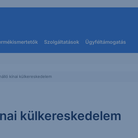
ermékismertetők
Szolgáltatások
Ügyféltámogatás
enálló kínai külkereskedelem
kínai külkereskedelem