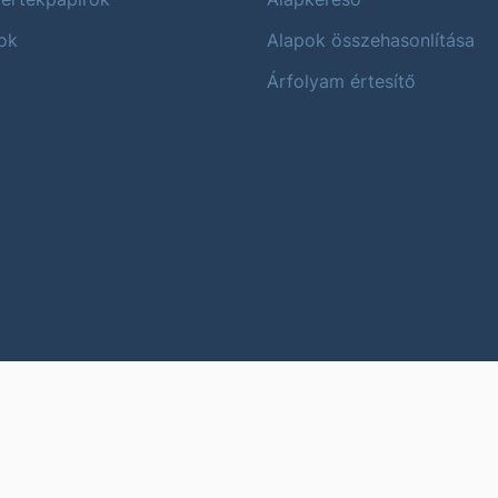
ok
Alapok összehasonlítása
Árfolyam értesítő
Karrier
Impres