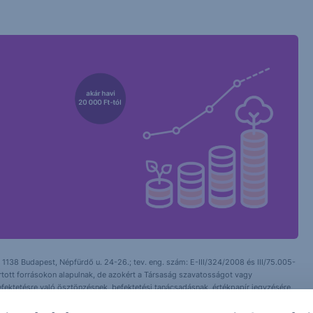
 1138 Budapest, Népfürdő u. 24-26.; tev. eng. szám: E-III/324/2008 és III/75.005-
artott forrásokon alapulnak, de azokért a Társaság szavatosságot vagy
fektetésre való ösztönzésnek, befektetési tanácsadásnak, értékpapír jegyzésére,
yelmét arra, hogy a múltbeli teljesítmények, illetve jövőbeli becslések nem
asági helyzetet, a befektetések és azok hozamai alakulását olyan tényezők