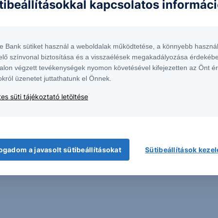
tibeállításokkal kapcsolatos informác
ntés következményei a Társaságra nem háríthatók át. A jelen dokumentumban
 átdolgozása, terjesztése kizárólag a Társaság előzetes írásos engedélyével
k. További részletek:
Erste Market Dokumentumok – Erste Market
oldalon, illetve a
te Bank sütiket használ a weboldalak működtetése, a könnyebb használ
elő színvonal biztosítása és a visszaélések megakadályozása érdekébe
alon végzett tevékenységek nyomon követésével kifejezetten az Önt é
okról üzenetet juttathatunk el Önnek.
ívást és szakértőnkkel egyeztethet a termékkel
olatban.
es süti tájékoztató letöltése
formációk kérése
ogadom a javasolt sütibeállításokat
Sütibeállítások keze