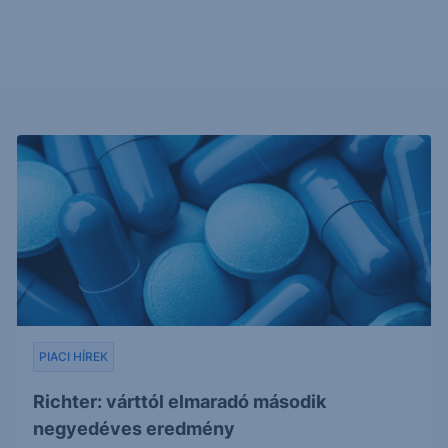
PIACI HÍREK
Richter: várttól elmaradó második
negyedéves eredmény