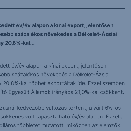
kedett év/év alapon a kínai export, jelentősen
ősebb százalékos növekedés a Délkelet-Ázsiai
 20,8%-kal...
edett év/év alapon a kínai export, jelentősen
sebb százalékos növekedés a Délkelet-Ázsiai
 20,8%-kal többet exportáltak ide. Ezzel szemben
ító Egyesült Államok irányába 21,0%-kal csökkent.
zusnál kedvezőbb változás történt, a várt 6%-os
sökkenés volt tapasztalható év/év alapon. Ezzel a
 dolláros többletet mutatott, miközben az elemzők