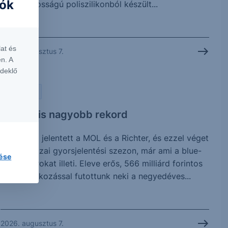
iók
kulcsfontosságú poliszilikonból készült...
at és
2026. augusztus 7.
n. A
rdeklő
PIACI HÍREK
Vártnál is nagyobb rekord
Ma reggel jelentett a MOL és a Richter, és ezzel véget
is ért a hazai gyorsjelentési szezon, már ami a blue-
lése
chip papírokat illeti. Eleve erős, 566 milliárd forintos
profitvárakozással futottunk neki a negyedéves...
2026. augusztus 7.