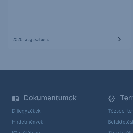
2026. augusztus 7.
Dokumentumok
Ter
Díjjegyzékek
Tőzsdei t
Hirdetmények
Befektetés
Közzétételek
Strukturált