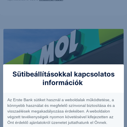
Sütibeállításokkal kapcsolatos
információk
PIACI HÍREK
Az Erste Bank sütiket használ a weboldalak működtetése, a
Erős lett a MOL második negyedéve
könnyebb használat és megfelelő színvonal biztosítása és a
visszaélések megakadályozása érdekében. A weboldalon
végzett tevékenységek nyomon követésével kifejezetten az
Önt érdeklő ajánlatokról üzenetet juttathatunk el Önnek.
2026. augusztus 7.