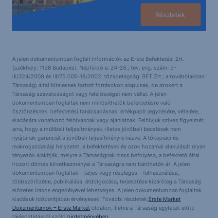
Részletek
A jelen dokumentumban foglalt információk az Erste Befektetési Zrt.
(székhely: 1138 Budapest, Népfürdő u. 24-26.; tev. eng. szám: E-
III/324/2008 és III/75.005-19/2002; tőzsdetagság: BÉT Zrt.; a továbbiakban:
Társaság) által hitelesnek tartott forrásokon alapulnak, de azokért a
Társaság szavatosságot vagy felelősséget nem vállal. A jelen
dokumentumban foglaltak nem minősíthetők befektetésre való
ösztönzésnek, befektetési tanácsadásnak, értékpapír jegyzésére, vételére,
eladására vonatkozó felhívásnak vagy ajánlatnak. Felhívjuk szíves figyelmét
arra, hogy a múltbeli teljesítmények, illetve jövőbeli becslések nem
nyújtanak garanciát a jövőbeli teljesítményre nézve. A tőkepiaci és
makrogazdasági helyzetet, a befektetések és azok hozamai alakulását olyan
tényezők alakítják, melyre a Társaságnak nincs befolyása, a befektető által
hozott döntés következményei a Társaságra nem háríthatók át. A jelen
dokumentumban foglaltak – teljes vagy részleges – felhasználása,
többszörözése, publikálása, átdolgozása, terjesztése kizárólag a Társaság
előzetes írásos engedélyével lehetséges. A jelen dokumentumban foglaltak
kiadásuk időpontjában érvényesek. További részletek:
Erste Market
Dokumentumok – Erste Market
oldalon, illetve a Társaság ügyletek előtti
tájékoztatásról szóló
hirdetményében
.