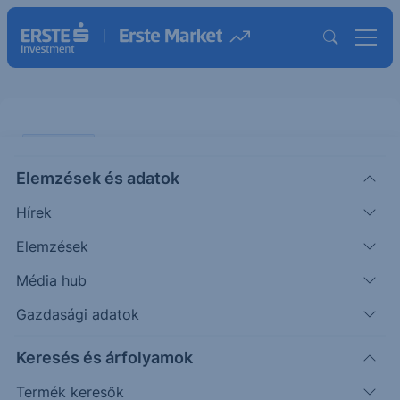
PIACI HÍREK
Elemzések és adatok
A kőolaj ára stagnál, az OPEC is
Hírek
vágja a keresleti előrejelzéseit
Elemzések
ERSTE TÍZÓRAI
Média hub
|
2025. április 15. 10:33
Gazdasági adatok
Keresés és árfolyamok
A kőolaj ára stagnált tegnaphoz képest. Az OPEC
is csökkenő keresletre számít: a legfrissebb havi
Termék keresők