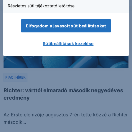
Részletes süti tájékoztató letöltése
Elfogadom a javasolt sütibeállításokat
Sütibeállítások kezelése
PIACI HÍREK
Richter: várttól elmaradó második negyedéves
eredmény
Az Erste elemzője augusztus 7-én tette közzé a Richter
második...