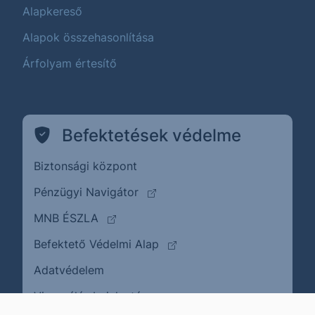
Alapkereső
Alapok összehasonlítása
Árfolyam értesítő
Befektetések védelme
Biztonsági központ
(külső oldalra ugrik)
Pénzügyi Navigátor
(külső oldalra ugrik)
MNB ÉSZLA
(külső oldalra ugrik)
Befektető Védelmi Alap
Adatvédelem
(külső oldalra ugrik)
Visszaélés bejelentése