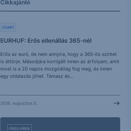
Cikkajánló
CHART
EURHUF: Erős ellenállás 365-nél
Erős az euró, de nem annyira, hogy a 365-ös szintet
is áttörje. Másodjára korrigált innen az árfolyam, amit
most is a 20 napos mozgóátlag fog meg, és innen
egy oldalazás jöhet. Támasz és...
2026. augusztus 5.
FRISS HÍREK