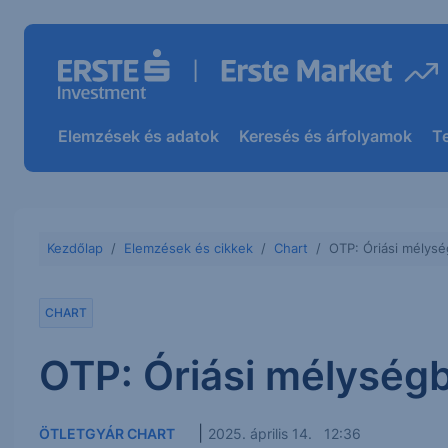
Elemzések és adatok
Keresés és árfolyamok
T
Kezdőlap
Elemzések és cikkek
Chart
OTP: Óriási mélysé
CHART
OTP: Óriási mélységb
|
ÖTLETGYÁR CHART
2025. április 14. 12:36