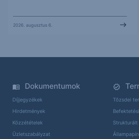
2026. augusztus 6.
Dokumentumok
Ter
Díjjegyzékek
Tőzsdei t
Hirdetmények
Befektetés
Közzétételek
Strukturált
Üzletszabályzat
Állampapír