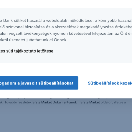
te Bank sütiket használ a weboldalak működtetése, a könnyebb használ
elő színvonal biztosítása és a visszaélések megakadályozása érdekébe
alon végzett tevékenységek nyomon követésével kifejezetten az Önt é
okról üzenetet juttathatunk el Önnek.
es süti tájékoztató letöltése
 1138 Budapest, Népfürdő u. 24-26.; tev. eng. szám: E-III/324/2008 és III/75.005-
artott forrásokon alapulnak, de azokért a Társaság szavatosságot vagy
fektetésre való ösztönzésnek, befektetési tanácsadásnak, értékpapír jegyzésére,
yelmét arra, hogy a múltbeli teljesítmények, illetve jövőbeli becslések nem
ogadom a javasolt sütibeállításokat
Sütibeállítások keze
asági helyzetet, a befektetések és azok hozamai alakulását olyan tényezők
ntés következményei a Társaságra nem háríthatók át. A jelen dokumentumban
 átdolgozása, terjesztése kizárólag a Társaság előzetes írásos engedélyével
k. További részletek:
Erste Market Dokumentumok – Erste Market
oldalon, illetve a