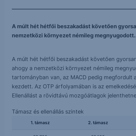
A múlt hét hétfői beszakadást követően gyorsa
nemzetközi környezet némileg megnyugodott..
A múlt hét hétfői beszakadást követően gyorsa
ahogy a nemzetközi környezet némileg megnyug
tartományban van, az MACD pedig megfordult a
kezdett. Az OTP árfolyamában is az emelkedésé
Ellenállást a rövidtávú mozgóátlagok jelenthetn
Támasz és ellenállás szintek
1. támasz
2. támasz