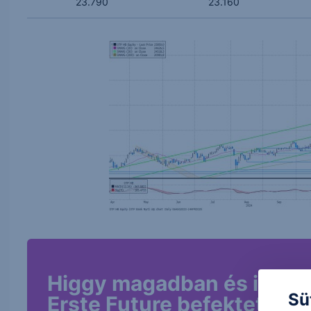
23.790
23.160
Higgy magadban és indíts
Sü
Erste Future befektetést!