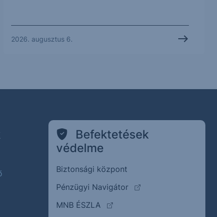
2026. augusztus 6.
k
Befektetések
védelme
Biztonsági központ
ő
(külső oldalra ugrik)
Pénzügyi Navigátor
(külső oldalra ugrik)
MNB ÉSZLA