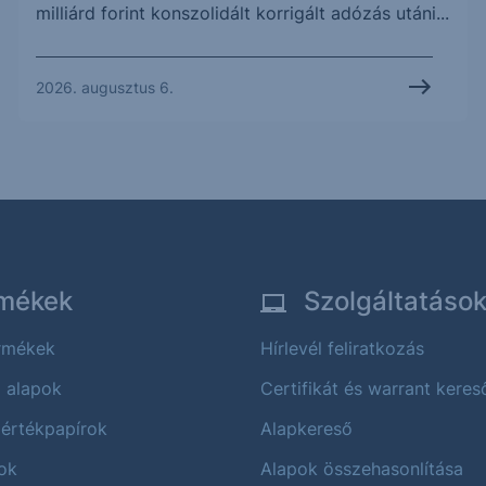
milliárd forint konszolidált korrigált adózás utáni...
2026. augusztus 6.
mékek
Szolgáltatáso
ermékek
Hírlevél feliratkozás
i alapok
Certifikát és warrant keres
 értékpapírok
Alapkereső
ok
Alapok összehasonlítása