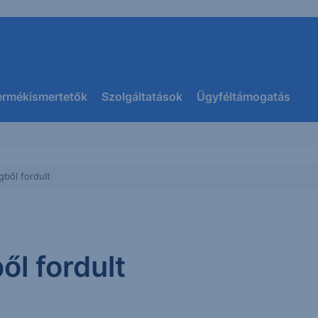
ermékismertetők
Szolgáltatások
Ügyféltámogatás
gből fordult
ől fordult