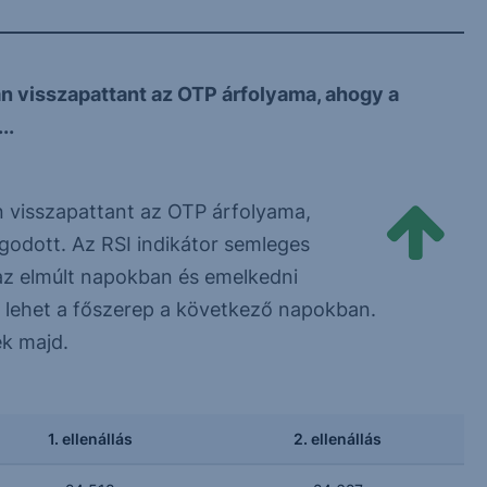
n visszapattant az OTP árfolyama, ahogy a
..
n visszapattant az OTP árfolyama,
odott. Az RSI indikátor semleges
z elmúlt napokban és emelkedni
 lehet a főszerep a következő napokban.
ek majd.
1. ellenállás
2. ellenállás