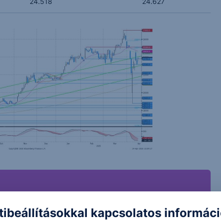
24.518
24.627
tibeállításokkal kapcsolatos informác