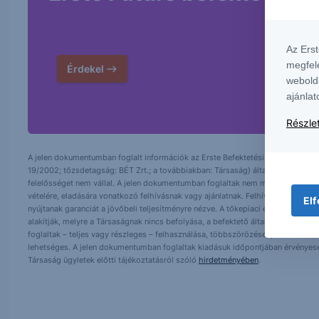
Az Ers
megfel
Érdekel
webold
ajánlat
Részlet
A jelen dokumentumban foglalt információk az Erste Befektetési Zrt. (székhely:
19/2002; tőzsdetagság: BÉT Zrt.; a továbbiakban: Társaság) által hitelesnek t
felelősséget nem vállal. A jelen dokumentumban foglaltak nem minősíthetők be
vételére, eladására vonatkozó felhívásnak vagy ajánlatnak. Felhívjuk szíves fig
Elf
nyújtanak garanciát a jövőbeli teljesítményre nézve. A tőkepiaci és makrogazd
alakítják, melyre a Társaságnak nincs befolyása, a befektető által hozott dö
foglaltak – teljes vagy részleges – felhasználása, többszörözése, publikálása,
lehetséges. A jelen dokumentumban foglaltak kiadásuk időpontjában érvényese
Társaság ügyletek előtti tájékoztatásról szóló
hirdetményében
.