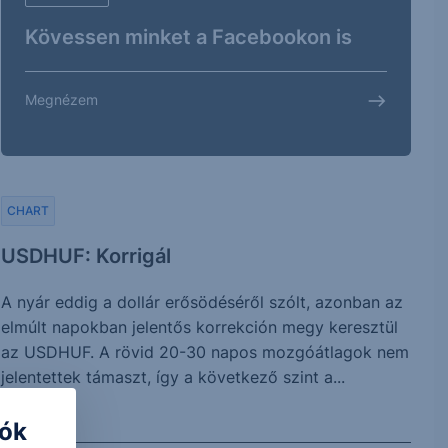
Kövessen minket a Facebookon is
Megnézem
CHART
USDHUF: Korrigál
A nyár eddig a dollár erősödéséről szólt, azonban az
elmúlt napokban jelentős korrekción megy keresztül
az USDHUF. A rövid 20-30 napos mozgóátlagok nem
jelentettek támaszt, így a következő szint a...
iók