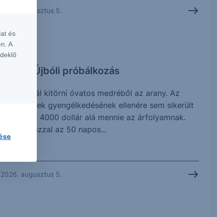
2026. augusztus 5.
at és
n. A
CHART
rdeklő
Arany: Újbóli próbálkozás
Újra próbál kitörni óvatos medréből az arany. Az
elmúlt hetek gyengélkedésének ellenére sem sikerült
érdemben 4000 dollár alá mennie az árfolyamnak.
Jelenleg azzal az 50 napos...
lése
2026. augusztus 5.