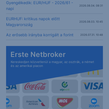
Gyengélkedik: EUR/HUF - 2026/61 -
2026.08.04. 08:31
napi
EURHUF: kritikus napok előtt
2026.08.03. 10:45
Magyarország
Az erősebb irányba korrigált a forint
2026.07.31. 10:48
Erste Netbroker
Kereskedjen közvetlenül a magyar, az osztrák, a német
és az amerikai piacon