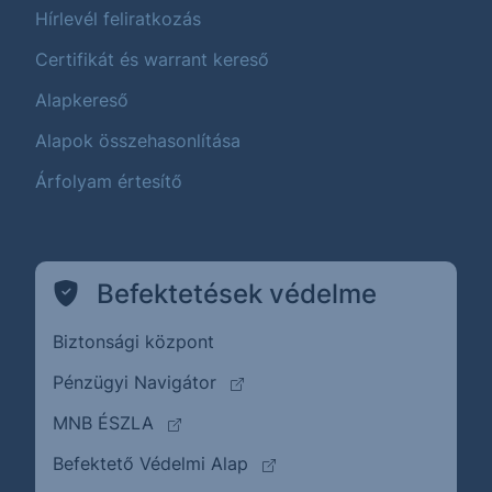
Hírlevél feliratkozás
Certifikát és warrant kereső
Alapkereső
Alapok összehasonlítása
Árfolyam értesítő
Befektetések védelme
Biztonsági központ
(külső oldalra ugrik)
Pénzügyi Navigátor
(külső oldalra ugrik)
MNB ÉSZLA
(külső oldalra ugrik)
Befektető Védelmi Alap