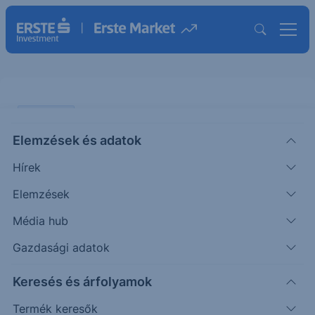
PIACI HÍREK
Elemzések és adatok
EURHUF: ismét gyengül a forint
Hírek
ERSTE TÍZÓRAI
Elemzések
|
2025. április 11. 11:09
Média hub
Gazdasági adatok
A kölcsönös vámok átmeneti felfüggesztéséről
Keresés és árfolyamok
szóló bejelentés csak ideiglenes rally-t hozott a
forintpiacon. Tegnap összességében ismét
Termék keresők