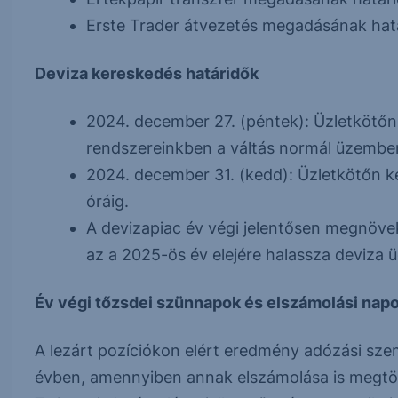
Erste Trader átvezetés megadásának hatá
Deviza kereskedés határidők
2024. december 27. (péntek): Üzletkötőn 
rendszereinkben a váltás normál üzembe
2024. december 31. (kedd): Üzletkötőn ke
óráig.
A devizapiac év végi jelentősen megnöveked
az a 2025-ös év elejére halassza deviza üg
Év végi tőzsdei szünnapok és elszámolási nap
A lezárt pozíciókon elért eredmény adózási sze
évben, amennyiben annak elszámolása is megtö