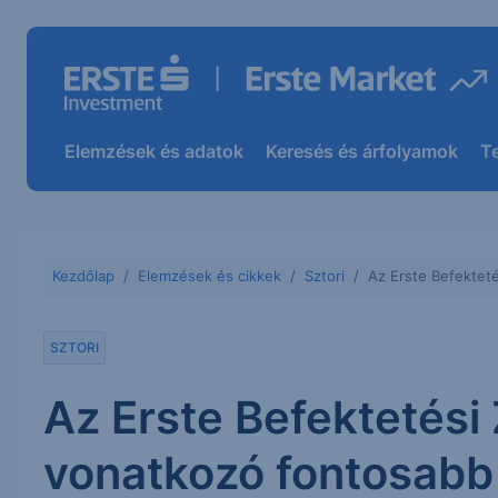
Elemzések és adatok
Keresés és árfolyamok
T
Kezdőlap
Elemzések és cikkek
Sztori
Az Erste Befekteté
SZTORI
Az Erste Befektetési 
vonatkozó fontosabb 