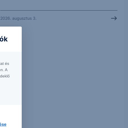
2026. augusztus 3.
iók
at és
n. A
rdeklő
lése