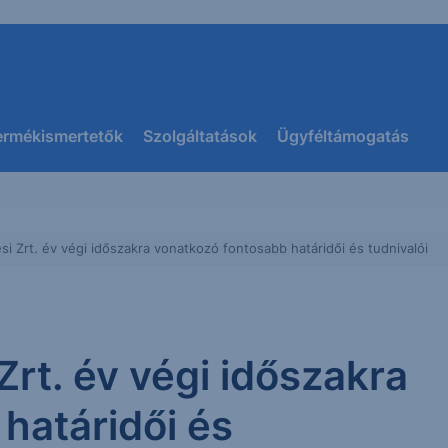
ermékismertetők
Szolgáltatások
Ügyféltámogatás
si Zrt. év végi időszakra vonatkozó fontosabb határidői és tudnivalói
Zrt. év végi időszakra
határidői és