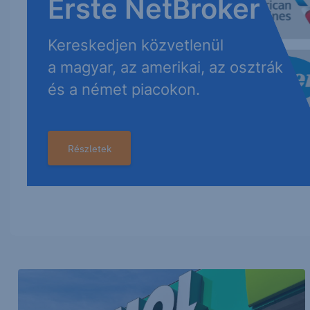
Erste NetBroker
Kereskedjen közvetlenül
a magyar, az amerikai, az osztrák
és a német piacokon.
Részletek