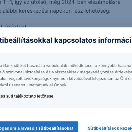
n T+1, így az utolsó, még 2024-ben elszámolásra
 alábbi kereskedési napokon lesz lehetőség:
0. (péntek)
(2024.12.24 és 2024.12.31 kereskedési szünnap, de
tibeállításokkal kapcsolatos informác
DAQ - 2024.12.30. (hétfő)
te Bank sütiket használ a weboldalak működtetése, a könnyebb használ
elő színvonal biztosítása és a visszaélések megakadályozása érdekébe
:
alon végzett tevékenységek nyomon követésével kifejezetten az Önt é
okról üzenetet juttathatunk el Önnek.
rda), 26. (csütörtök), 27. (péntek), 31. (kedd),
es süti tájékoztató letöltése
ember 24. (rövidített kereskedés) 2024.
zerda)
ogadom a javasolt sütibeállításokat
Sütibeállítások keze
edd), 25. (szerda), 26. (csütörtök), (2024.