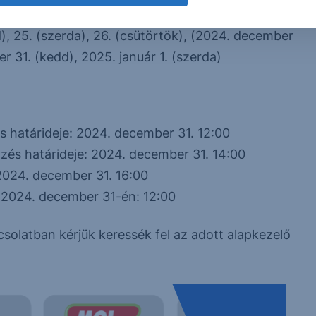
4. december 31. (kedd), 2025. január 1. (szerda)
, 25. (szerda), 26. (csütörtök), (2024. december
r 31. (kedd), 2025. január 1. (szerda)
s határideje: 2024. december 31. 12:00
zés határideje: 2024. december 31. 14:00
2024. december 31. 16:00
 2024. december 31-én: 12:00
solatban kérjük keressék fel az adott alapkezelő