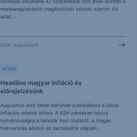
termelés volumene 4,1 százalékkal nőtt éves szinten a
munkanaphatástól megtisztított adatok szerint. Az
adat...
2026. augusztus 6.
SZTORI
Headline magyar infláció és
előrejelzésünk
Augusztus első hetén kerülnek publikálásra a júliusi
inflációs adatok itthon. A KSH pénteken hozza
nyilvánosságra a hetedik havi mutatót: a magas
frekvenciás adatok és becslésünk alapján...