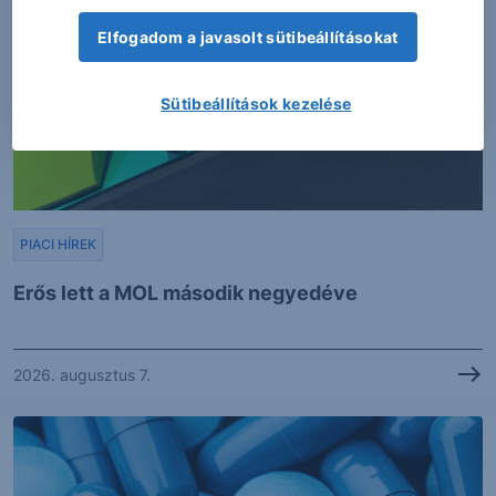
Elfogadom a javasolt sütibeállításokat
Sütibeállítások kezelése
PIACI HÍREK
Erős lett a MOL második negyedéve
2026. augusztus 7.