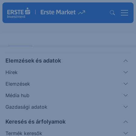
PIACI HÍREK
Elemzések és adatok
EURUSD: a francia politikai
Hírek
helyzet sújtja az eurót
Elemzések
ERSTE TÍZÓRAI
Média hub
|
2024. december 3. 10:35
Gazdasági adatok
Keresés és árfolyamok
A nemzetközi devizapiacon tegnap tovább
erősödött a dollár az euróval szemben, s az
Termék keresők