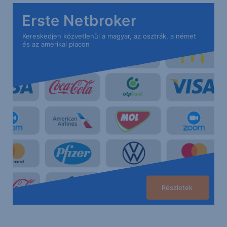
Erste Netbroker
Kereskedjen közvetlenül a magyar, az osztrák, a német
és az amerikai piacon
Részletek