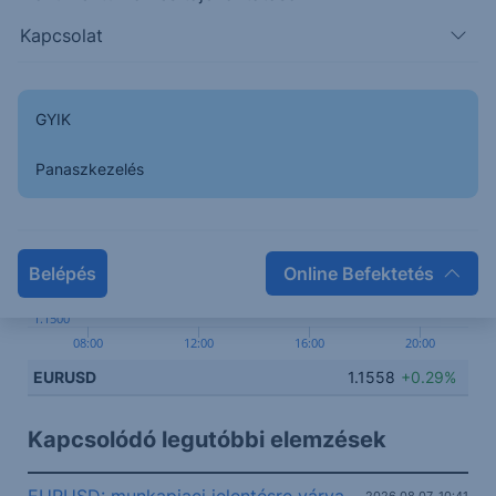
Kapcsolat
1.1580
GYIK
1.1560
Panaszkezelés
1.1540
1.1520
Belépés
Online Befektetés
1.1500
08:00
12:00
16:00
20:00
EURUSD
1.1558
+0.29%
Kapcsolódó legutóbbi elemzések