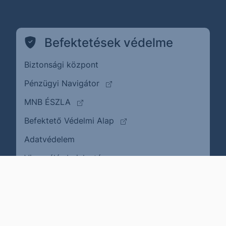
Befektetések védelme
Biztonsági központ
(külső oldalra ugrik)
Pénzügyi Navigátor
(külső oldalra ugrik)
MNB ÉSZLA
(külső oldalra ugrik)
Befektető Védelmi Alap
Adatvédelem
(külső oldalra ugrik)
Visszaélés bejelentése