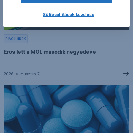
Sütibeállítások kezelése
PIACI HÍREK
Erős lett a MOL második negyedéve
2026. augusztus 7.