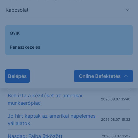
233
Kapcsolat
232
231
GYIK
230
Panaszkezelés
14:00
16:00
18:00
20:00
Boeing Co.
234.41
+0.96%
Belépés
Online Befektetés
Kapcsolódó legutóbbi elemzések
Behúzta a kéziféket az amerikai
2026.08.07. 15:40
munkaerőpiac
Jó hírt kaptak az amerikai napelemes
2026.08.07. 15:32
vállalatok
Nasdaq: Falba ütközött
2026.08.07. 15:17