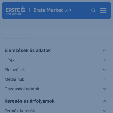
PIACI HÍREK
Elemzések és adatok
Leépítésbe kezd a Boeing
Hírek
ERSTE TÍZÓRAI
Elemzések
|
2024. október 14. 10:05
Média hub
Gazdasági adatok
A repülőgépgyártó vállalat bejelentette, hogy
Keresés és árfolyamok
dolgozóinak 10 százalékát, mintegy 17 ezer főt
bocsát el, és elhalasztja az első 777X típusú
Termék keresők