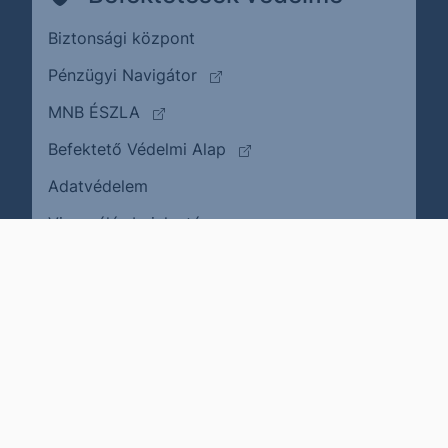
Biztonsági központ
(külső oldalra ugrik)
Pénzügyi Navigátor
(külső oldalra ugrik)
MNB ÉSZLA
(külső oldalra ugrik)
Befektető Védelmi Alap
Adatvédelem
(külső oldalra ugrik)
Visszaélés bejelentése