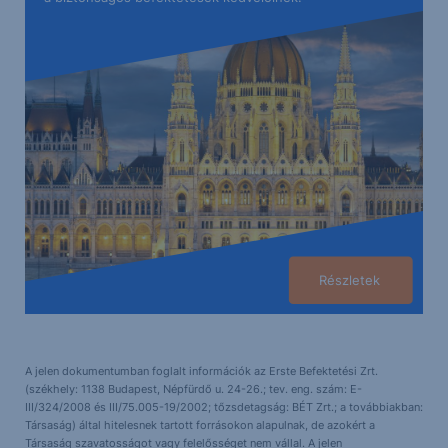
Részletek
A jelen dokumentumban foglalt információk az Erste Befektetési Zrt.
(székhely: 1138 Budapest, Népfürdő u. 24-26.; tev. eng. szám: E-
III/324/2008 és III/75.005-19/2002; tőzsdetagság: BÉT Zrt.; a továbbiakban:
Társaság) által hitelesnek tartott forrásokon alapulnak, de azokért a
Társaság szavatosságot vagy felelősséget nem vállal. A jelen