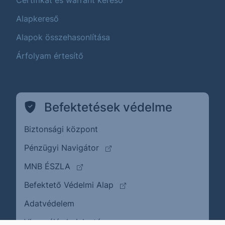
Certifikát és warrant kereső
Alapkereső
Alapok összehasonlítása
Árfolyam értesítő
Befektetések védelme
Biztonsági központ
(külső oldalra ugrik)
Pénzügyi Navigátor
(külső oldalra ugrik)
MNB ÉSZLA
(külső oldalra ugrik)
Befektető Védelmi Alap
Adatvédelem
(külső oldalra ugrik)
Visszaélés bejelentése