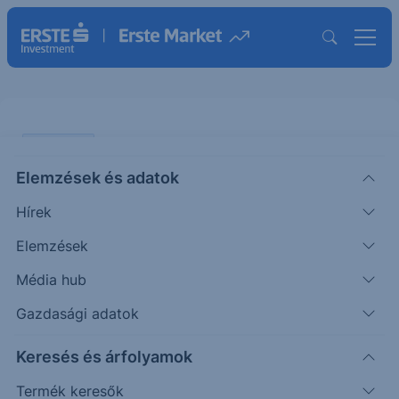
PIACI HÍREK
Elemzések és adatok
Lassan tovább gyengül a forint
Hírek
ERSTE TÍZÓRAI
Elemzések
|
2024. október 8. 09:56
Média hub
Gazdasági adatok
Tegnap további lassú forintleértékelődés
Keresés és árfolyamok
mutatkozott. Az EURHUF a nyitó 401,4-ről zárásra
összességében 402-re emelkedett. A mai
Termék keresők