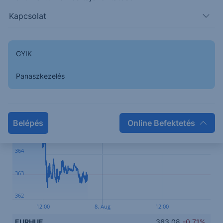
MNB kamatcsökkentések várhatóan folytatódó
Kapcsolat
kiárazódása nyújthat támaszt a hazai devizának.
Kapcsolódó termék
GYIK
Panaszkezelés
367
366
Belépés
Online Befektetés
365
364
363
362
12:00
8. Aug
12:00
EURHUF
363.08
-0.71%