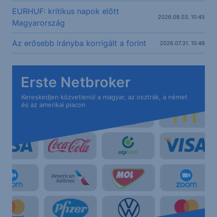
EURHUF: kritikus napok előtt
2026.08.03. 10:45
Magyarország
Az erősebb irányba korrigált a forint
2026.07.31. 10:48
Erste Netbroker
Kereskedjen közvetlenül a magyar, az osztrák, a német
és az amerikai piacon