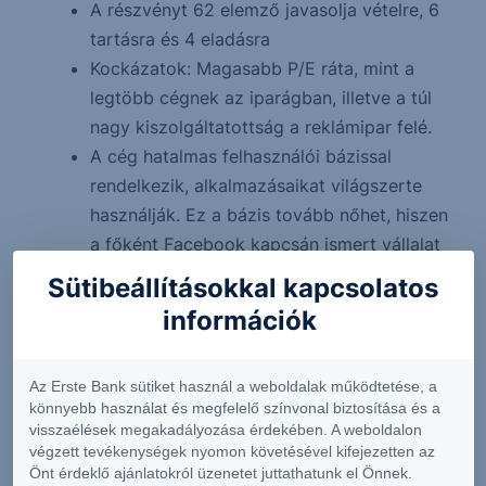
A részvényt 62 elemző javasolja vételre, 6
tartásra és 4 eladásra
Kockázatok: Magasabb P/E ráta, mint a
legtöbb cégnek az iparágban, illetve a túl
nagy kiszolgáltatottság a reklámipar felé.
A cég hatalmas felhasználói bázissal
rendelkezik, alkalmazásaikat világszerte
használják. Ez a bázis tovább nőhet, hiszen
a főként Facebook kapcsán ismert vállalat
több, különböző fókuszú alkalmazást is
Sütibeállításokkal kapcsolatos
fejleszt.
információk
Az Erste Bank sütiket használ a weboldalak működtetése, a
könnyebb használat és megfelelő színvonal biztosítása és a
visszaélések megakadályozása érdekében. A weboldalon
végzett tevékenységek nyomon követésével kifejezetten az
Önt érdeklő ajánlatokról üzenetet juttathatunk el Önnek.