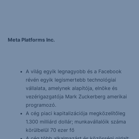
Meta Platforms Inc.
A világ egyik legnagyobb és a Facebook
révén egyik legismertebb technológiai
vállalata, amelynek alapítója, elnöke és
vezérigazgatója Mark Zuckerberg amerikai
programozó.
A cég piaci kapitalizációja megközelítőleg
1.300 milliárd dollár; munkavállalóik száma
körülbelül 70 ezer fő
A cég több alkalmazást és közösségi oldalt