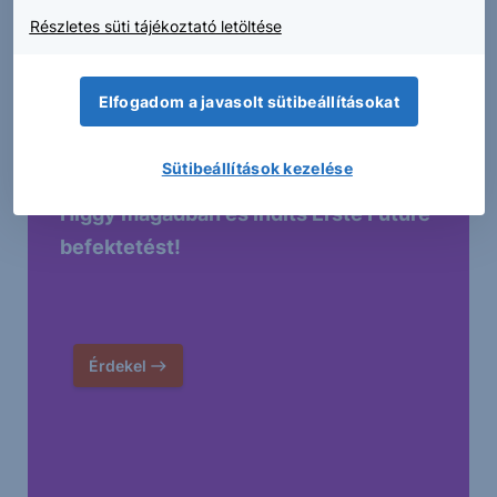
Részletes süti tájékoztató letöltése
Elfogadom a javasolt sütibeállításokat
Sütibeállítások kezelése
Higgy magadban és indíts Erste Future
befektetést!
Érdekel