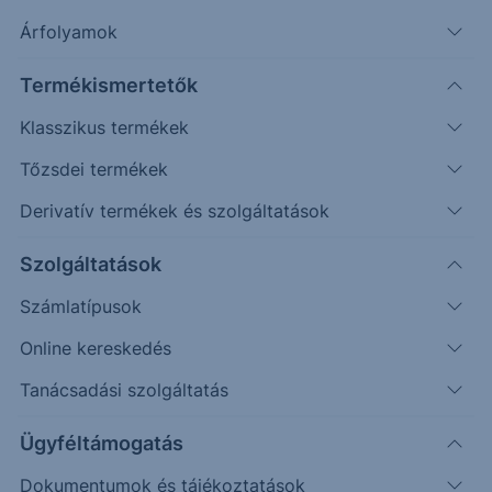
forradalmasítva azt
Árfolyamok
Termékismertetők
Uber Technologies Inc.
Klasszikus termékek
Tőzsdei termékek
Az Uber Technologies Inc. közúti szállításra,
Derivatív termékek és szolgáltatások
navigációra, fuvarmegosztásra és fizetési
Szolgáltatások
megoldásokra fejleszt alkalmazásokat. Az
Uber Technologies világszerte jelen van
Számlatípusok
szolgáltatásaival. Független szolgáltató,
Online kereskedés
mely összeköti a sofőrt az utasokkal egy
szoftver platformon keresztül.
Tanácsadási szolgáltatás
A cég piaci kapitalizációja 2 milliárd dollár
Ügyféltámogatás
A cég személyszállító és utazásmegosztó
applikációt fejleszt és üzemeltet; ezenkívül
Dokumentumok és tájékoztatások