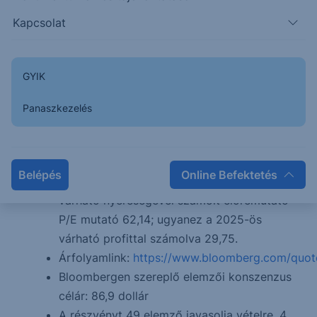
fejleszt még navigációs és online fizetéseket
Kapcsolat
feldolgozó szoftvert is
A vállalat bevételének körülbelül 53,2%-a
személyszállításból származik, 32,7%
GYIK
házhozszállításból, míg maradék pedig
áruszállítási szolgáltatásból
Panaszkezelés
Földrajzilag az amerikai piac a bevételek
49,9%-át teszi ki, az Egyesült Királyság
pedig a bevételek 17,5%-ért felel;
Belépés
Online Befektetés
Forward P/E: A 2024-es pénzügyi év
várható nyereségével számolt előremutató
P/E mutató 62,14; ugyanez a 2025-ös
várható profittal számolva 29,75.
Árfolyamlink:
https://www.bloomberg.com/quo
Bloombergen szereplő elemzői konszenzus
célár: 86,9 dollár
A részvényt 49 elemző javasolja vételre, 4