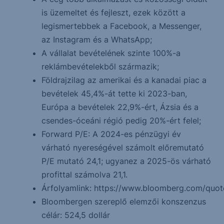
is üzemeltet és fejleszt, ezek között a
legismertebbek a Facebook, a Messenger,
az Instagram és a WhatsApp;
A vállalat bevételének szinte 100%-a
reklámbevételekből származik;
Földrajzilag az amerikai és a kanadai piac a
bevételek 45,4%-át tette ki 2023-ban,
Európa a bevételek 22,9%-ért, Ázsia és a
csendes-óceáni régió pedig 20%-ért felel;
Forward P/E: A 2024-es pénzügyi év
várható nyereségével számolt előremutató
P/E mutató 24,1; ugyanez a 2025-ös várható
profittal számolva 21,1.
Árfolyamlink: https://www.bloomberg.com/quo
Bloombergen szereplő elemzői konszenzus
célár: 524,5 dollár