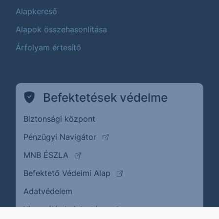
Alapkereső
Alapok összehasonlítása
Árfolyam értesítő
Befektetések védelme
Biztonsági központ
(külső oldalra ugrik)
Pénzügyi Navigátor
(külső oldalra ugrik)
MNB ÉSZLA
(külső oldalra ugrik)
Befektető Védelmi Alap
Adatvédelem
(külső oldalra ugrik)
Visszaélés bejelentése