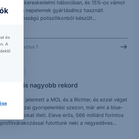
folytatott kereskedelmi háborúban, és 15%-os vámot
iók
vetett ki a napelemek gyártásához használt
kulcsfontosságú poliszilikonból készült...
at és
n. A
2026. augusztus 7.
rdeklő
PIACI HÍREK
Vártnál is nagyobb rekord
Ma reggel jelentett a MOL és a Richter, és ezzel véget
lése
is ért a hazai gyorsjelentési szezon, már ami a blue-
chip papírokat illeti. Eleve erős, 566 milliárd forintos
profitvárakozással futottunk neki a negyedéves...