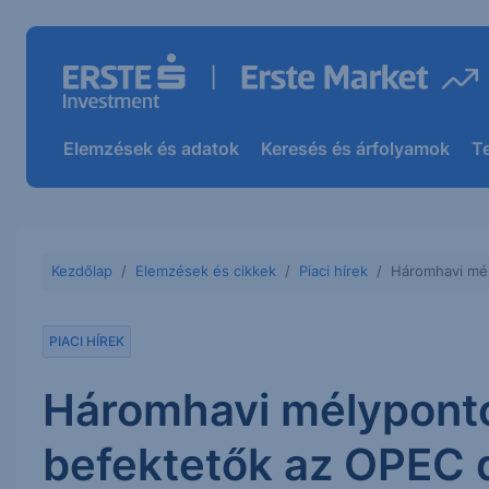
Elemzések és adatok
Keresés és árfolyamok
T
Kezdőlap
Elemzések és cikkek
Piaci hírek
Háromhavi mél
PIACI HÍREK
Háromhavi mélyponton
befektetők az OPEC 