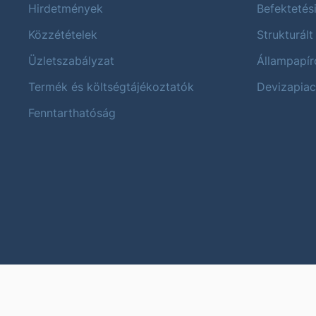
Hirdetmények
Befektetés
Közzétételek
Strukturált
Üzletszabályzat
Állampapír
Termék és költségtájékoztatók
Devizapiac
Fenntarthatóság