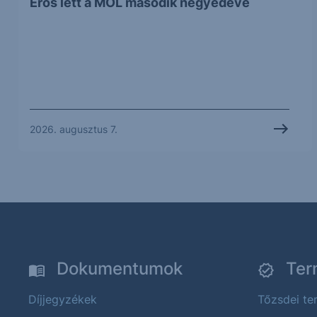
Erős lett a MOL második negyedéve
2026. augusztus 7.
Dokumentumok
Ter
Díjjegyzékek
Tőzsdei t