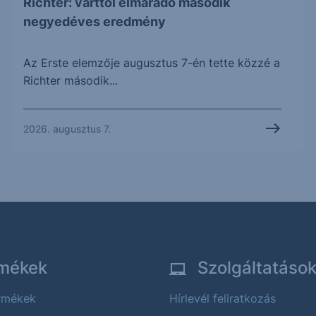
Richter: várttól elmaradó második
negyedéves eredmény
Az Erste elemzője augusztus 7-én tette közzé a
Richter második...
2026. augusztus 7.
mékek
Szolgáltatáso
ermékek
Hírlevél feliratkozás