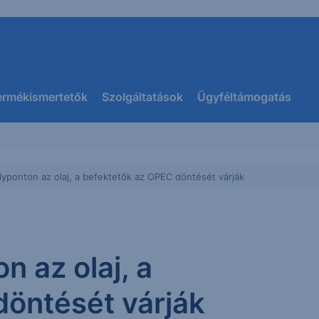
ermékismertetők
Szolgáltatások
Ügyféltámogatás
yponton az olaj, a befektetők az OPEC döntését várják
 az olaj, a
döntését várják