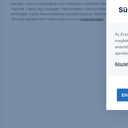
alakítják, melyre a Társaságnak nincs befolyása, a befektető által hozott dö
Sü
foglaltak – teljes vagy részleges – felhasználása, többszörözése, publikálása,
lehetséges. A jelen dokumentumban foglaltak kiadásuk időpontjában érvényese
Társaság ügyletek előtti tájékoztatásról szóló
hirdetményében
.
Az Ers
megfel
webold
ajánlat
Részlet
Elf