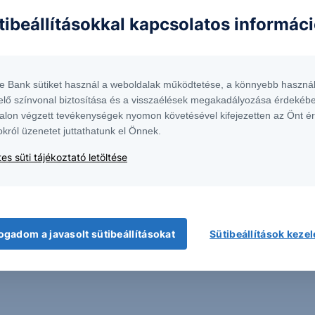
ntés következményei a Társaságra nem háríthatók át. A jelen dokumentumban
tibeállításokkal kapcsolatos informác
 átdolgozása, terjesztése kizárólag a Társaság előzetes írásos engedélyével
k. További részletek:
Erste Market Dokumentumok – Erste Market
oldalon, illetve a
te Bank sütiket használ a weboldalak működtetése, a könnyebb használ
elő színvonal biztosítása és a visszaélések megakadályozása érdekébe
alon végzett tevékenységek nyomon követésével kifejezetten az Önt é
okról üzenetet juttathatunk el Önnek.
es süti tájékoztató letöltése
ogadom a javasolt sütibeállításokat
Sütibeállítások keze