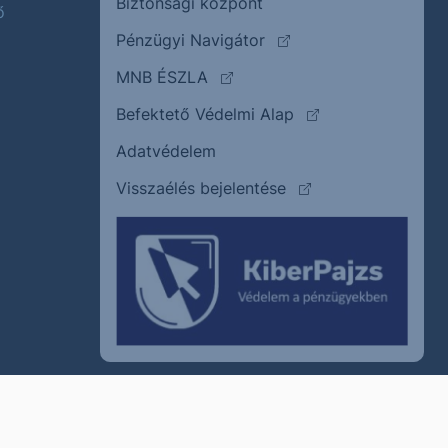
Biztonsági központ
ő
(külső oldalra ugrik)
Pénzügyi Navigátor
(külső oldalra ugrik)
MNB ÉSZLA
(külső oldalra ugrik
Befektető Védelmi Alap
Adatvédelem
(külső oldalra ugrik)
Visszaélés bejelentése