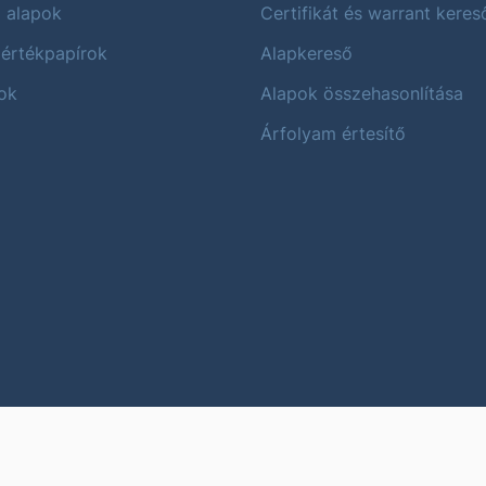
i alapok
Certifikát és warrant keres
 értékpapírok
Alapkereső
ok
Alapok összehasonlítása
Árfolyam értesítő