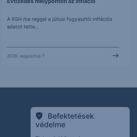
Évtizedes mélyponton az infláció
A KSH ma reggel a júliusi fogyasztói inflációs
adatot tette...
2026. augusztus 7.
k
Befektetések
védelme