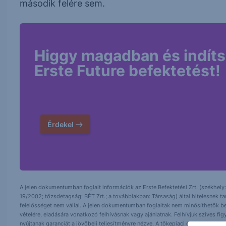
második felére sem.
Higgy magadban és indíts
Erste Future befektetést!
Érdekel
A jelen dokumentumban foglalt információk az Erste Befektetési Zrt. (székhely:
19/2002; tőzsdetagság: BÉT Zrt.; a továbbiakban: Társaság) által hitelesnek t
felelősséget nem vállal. A jelen dokumentumban foglaltak nem minősíthetők be
vételére, eladására vonatkozó felhívásnak vagy ajánlatnak. Felhívjuk szíves fig
nyújtanak garanciát a jövőbeli teljesítményre nézve. A tőkepiaci és makrogazd