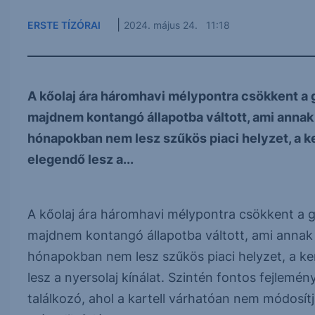
|
ERSTE TÍZÓRAI
2024. május 24. 11:18
A kőolaj ára háromhavi mélypontra csökkent a gy
majdnem kontangó állapotba váltott, ami annak 
hónapokban nem lesz szűkös piaci helyzet, a k
elegendő lesz a...
A kőolaj ára háromhavi mélypontra csökkent a gye
majdnem kontangó állapotba váltott, ami annak a
hónapokban nem lesz szűkös piaci helyzet, a ke
lesz a nyersolaj kínálat. Szintén fontos fejlemé
találkozó, ahol a kartell várhatóan nem módosítj