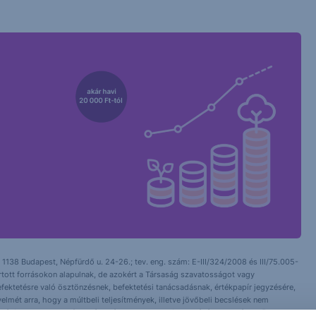
 1138 Budapest, Népfürdő u. 24-26.; tev. eng. szám: E-III/324/2008 és III/75.005-
artott forrásokon alapulnak, de azokért a Társaság szavatosságot vagy
fektetésre való ösztönzésnek, befektetési tanácsadásnak, értékpapír jegyzésére,
yelmét arra, hogy a múltbeli teljesítmények, illetve jövőbeli becslések nem
asági helyzetet, a befektetések és azok hozamai alakulását olyan tényezők