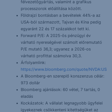
félvezetőgyártás, valamint a grafikus
processzorok előállítása között.
Földrajzi bontásban a bevételek 44%-a az
USA-ból származott, Tajvan és Kína pedig
egyaránt 22 és 17 százalékot tett ki.
Forward P/E: A 2025-ös pénzügyi év
várható nyereségével számolt előremutató
P/E mutató 36,3; ugyanez a 2026-os
várható profittal számolva 30,3.
Árfolyamlink:
https://www.bloomberg.com/quote/NVDA:US
A Bloomberg-en szereplő konszenzus célár:
973 dollár
Bloomberg ajánlások: 60 vétel, 7 tartás, 0
eladás
Kockázatok: A vállalat legnagyobb ügyfelei
igyekeznek csökkenteni kitettségüket az