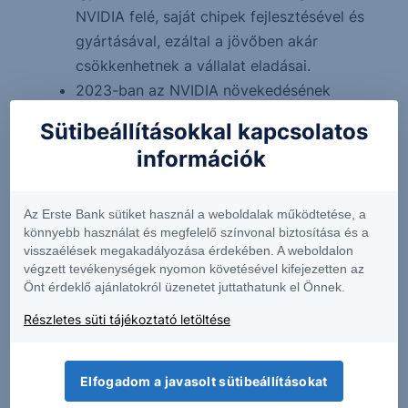
NVIDIA felé, saját chipek fejlesztésével és
gyártásával, ezáltal a jövőben akár
csökkenhetnek a vállalat eladásai.
2023-ban az NVIDIA növekedésének
hátterében többek között a mesterséges
Sütibeállításokkal kapcsolatos
intelligencia szektor fellendülése állt, a
információk
vállalat pedig domináns pozíciót szerzett
ebben az iparágban.
Az Erste Bank sütiket használ a weboldalak működtetése, a
könnyebb használat és megfelelő színvonal biztosítása és a
Erste Netbroker
visszaélések megakadályozása érdekében. A weboldalon
végzett tevékenységek nyomon követésével kifejezetten az
Állampapírok
Önt érdeklő ajánlatokról üzenetet juttathatunk el Önnek.
a biztonságos befektetések kedvelőinek.
Részletes süti tájékoztató letöltése
Elfogadom a javasolt sütibeállításokat