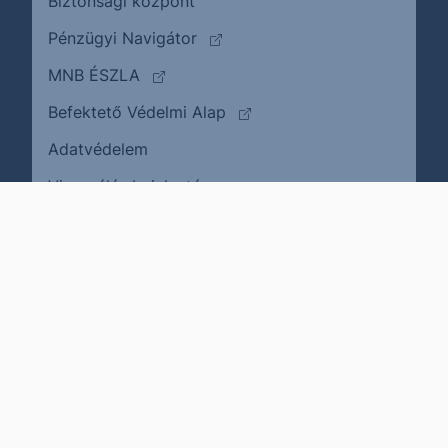
Biztonsági központ
(külső oldalra ugrik)
Pénzügyi Navigátor
(külső oldalra ugrik)
MNB ÉSZLA
(külső oldalra ugrik)
Befektető Védelmi Alap
Adatvédelem
(külső oldalra ugrik)
Visszaélés bejelentése