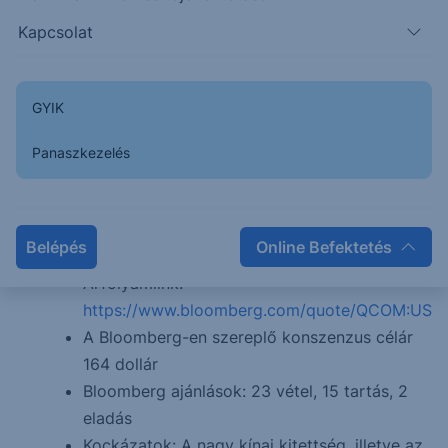
eladásából.
Kapcsolat
Földrajzi bontásban a 2023-as pénzügyi
évének bevétele bő 60 százalékban Kínából
származott, azonban jelentős eladásai
GYIK
voltak még Vietnámban (12%), Dél-Koreában
(9%) és az Egyesült Államokban is (3,5%).
Panaszkezelés
Forward P/E: A 2024-es pénzügyi év
várható nyereségével számolt előremutató
P/E mutató 17,4; ugyanez a 2025-ös várható
Belépés
Online Befektetés
profittal számolva 15,5.
Árfolyamlink:
https://www.bloomberg.com/quote/QCOM:US
A Bloomberg-en szereplő konszenzus célár
164 dollár
Bloomberg ajánlások: 23 vétel, 15 tartás, 2
eladás
Kockázatok: A nagy kínai kitettség, illetve az