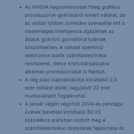
Az NVIDIA hagyományosan főleg grafikus
processzorok gyártásáról ismert vállalat, de
az utóbbi időben domináns szereplője lett a
mesterséges intelligencia ágazatnak az
általuk gyártott gyorsítókártyáknak
köszönhetően. A vállalat ezenkívül
elektromos autók számítástechnikai
rendszereit, illetve kriptobányászatra
alkalmas processzorokat is fejleszt.
A cég piaci kapitalizációja körülbelül 2,3
ezer milliárd dollár, nagyjából 22 ezer
munkavállalót foglalkoztat.
A január végén végződő 2024-es pénzügyi
évének bevétele körülbelül 80-20
százalékos arányban oszlott meg a
számítástechnikai rendszerek fejlesztése és