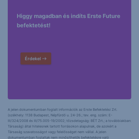
Higgy magadban és indíts Erste Future
befektetést!
Érdekel
A jelen dokumentumban foglalt információk az Erste Befektetési Zrt.
(székhely: 1138 Budapest, Népfürdő u. 24-26.; tev. eng. szám: E-
III/324/2008 és III/75.005-19/2002; tőzsdetagság: BÉT Zrt.; a továbbiakban:
Társaság) által hitelesnek tartott forrásokon alapulnak, de azokért a
Társaság szavatosságot vagy felelősséget nem vállal. A jelen
dokumentumban foglaltak nem minősíthetők befektetésre való