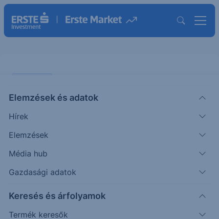
PIACI HÍREK
Elemzések és adatok
Tovább erősít a Gloster a
Hírek
felhőszolgáltatásban
Elemzések
ERSTE REGGELI
Média hub
|
2024. február 16. 11:09
Gazdasági adatok
Keresés és árfolyamok
A Gloster bejelentette, hogy leányvállalata, a
Gloster Cloud Zrt. és a Systemfarmer Zrt.
Termék keresők