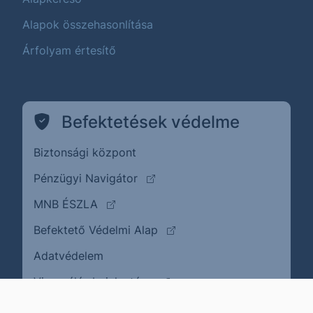
Alapok összehasonlítása
Árfolyam értesítő
Befektetések védelme
Biztonsági központ
(külső oldalra ugrik)
Pénzügyi Navigátor
(külső oldalra ugrik)
MNB ÉSZLA
(külső oldalra ugrik)
Befektető Védelmi Alap
Adatvédelem
(külső oldalra ugrik)
Visszaélés bejelentése