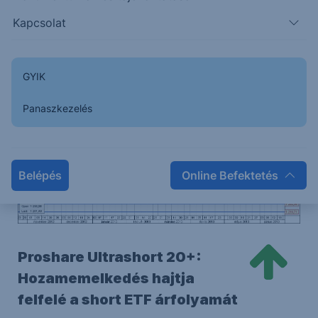
Kapcsolat
Támasz és ellenállás szintek
1. támasz
2. támasz
1. ellenállás
2. ellenállás
1.252
1.215
1.316
1.347
GYIK
Panaszkezelés
Belépés
Online Befektetés
Proshare Ultrashort 20+:
Hozamemelkedés hajtja
felfelé a short ETF árfolyamát