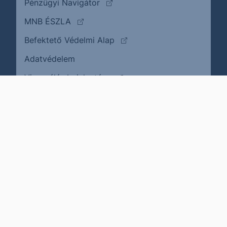
(külső oldalra ugrik)
Pénzügyi Navigátor
(külső oldalra ugrik)
MNB ÉSZLA
(külső oldalra ugrik)
Befektető Védelmi Alap
Adatvédelem
(külső oldalra ugrik)
Visszaélés bejelentése
Karrier