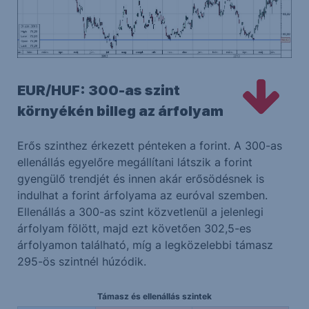
EUR/HUF: 300-as szint
környékén billeg az árfolyam
Erős szinthez érkezett pénteken a forint. A 300-as
ellenállás egyelőre megállítani látszik a forint
gyengülő trendjét és innen akár erősödésnek is
indulhat a forint árfolyama az euróval szemben.
Ellenállás a 300-as szint közvetlenül a jelenlegi
árfolyam fölött, majd ezt követően 302,5-es
árfolyamon található, míg a legközelebbi támasz
295-ös szintnél húzódik.
Támasz és ellenállás szintek