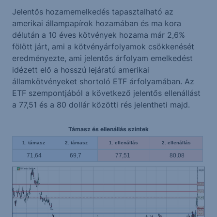
Jelentős hozamemelkedés tapasztalható az
amerikai állampapírok hozamában és ma kora
délután a 10 éves kötvények hozama már 2,6%
fölött járt, ami a kötvényárfolyamok csökkenését
eredményezte, ami jelentős árfolyam emelkedést
idézett elő a hosszú lejáratú amerikai
államkötvényeket shortoló ETF árfolyamában. Az
ETF szempontjából a következő jelentős ellenállást
a 77,51 és a 80 dollár közötti rés jelentheti majd.
Támasz és ellenállás szintek
1. támasz
2. támasz
1. ellenállás
2. ellenállás
71,64
69,7
77,51
80,08