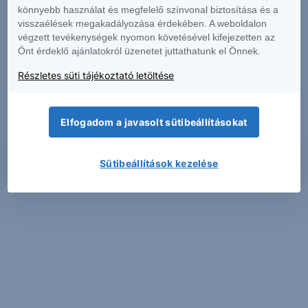
makrogazdasági helyzetet, a befektetések és azok hozamai alakulását olyan
könnyebb használat és megfelelő színvonal biztosítása és a
tényezők alakítják, melyre a Társaságnak nincs befolyása, a befektető által
visszaélések megakadályozása érdekében. A weboldalon
hozott döntés következményei a Társaságra nem háríthatók át. A jelen
végzett tevékenységek nyomon követésével kifejezetten az
dokumentumban foglaltak – teljes vagy részleges – felhasználása,
Önt érdeklő ajánlatokról üzenetet juttathatunk el Önnek.
többszörözése, publikálása, átdolgozása, terjesztése kizárólag a Társaság
előzetes írásos engedélyével lehetséges. A jelen dokumentumban foglaltak
Részletes süti tájékoztató letöltése
kiadásuk időpontjában érvényesek. További részletek:
Erste Market
Dokumentumok – Erste Market
oldalon, illetve a Társaság ügyletek előtti
tájékoztatásról szóló
hirdetményében
.
Elfogadom a javasolt sütibeállításokat
Sütibeállítások kezelése